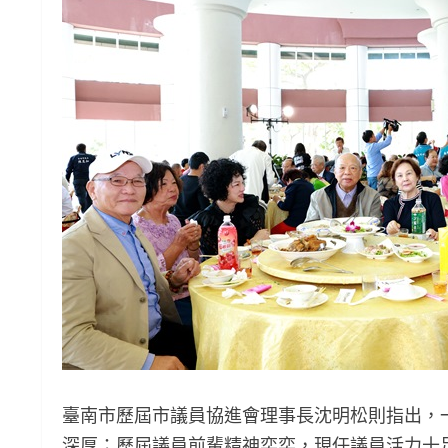
臺南市歷屆市議員協進會理事長沈明松則指出，
深厚；歷屆議員前輩精神奕奕，現任議員活力十