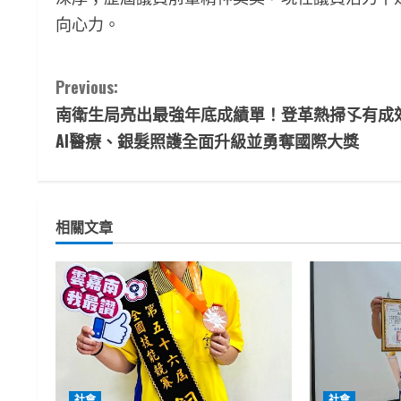
向心力。
C
Previous:
南衛生局亮出最強年底成績單！登革熱掃孓有成
o
AI醫療、銀髮照護全面升級並勇奪國際大獎
n
t
相關文章
i
n
u
e
R
社會
社會