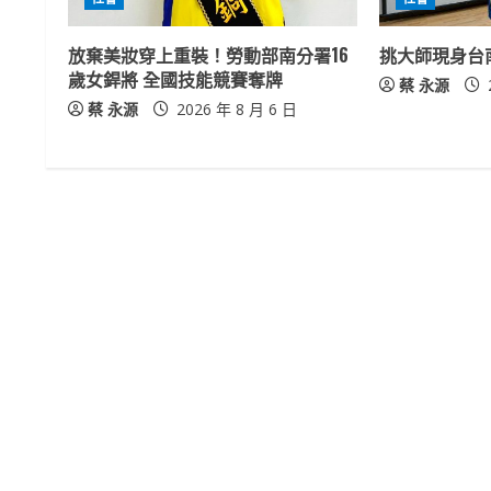
e
放棄美妝穿上重裝！勞動部南分署16
挑大師現身台
a
歲女銲將 全國技能競賽奪牌
蔡 永源
蔡 永源
2026 年 8 月 6 日
d
i
n
g