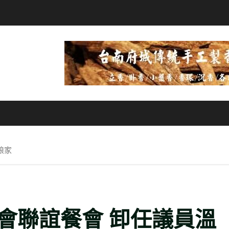
娘家
會聯誼餐會 卸任議員溫