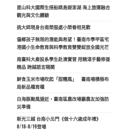
崑山科大國際生搭船跳島遊澎湖 海上旅運融合
觀光與文化體驗
挑大師現身台南榮服處小榮眷相見歡
偏鄉孩子無限的潛能與希望！臺南市學甲區宅
港國小生命教育與科學教育雙雙綻放全國光芒
南臺科大產設系學生赴澳實習 用精湛手藝修復
精品 跨越語言隔閡
鮮食玉米市場吹起「甜糯風」 臺南場積極布
局新品種育種
白海豚颱風逼近，臺南區農改場籲農友加強防
災準備
新光三越 台南小北門《做十六歲成年禮》
8/18-8/19登場