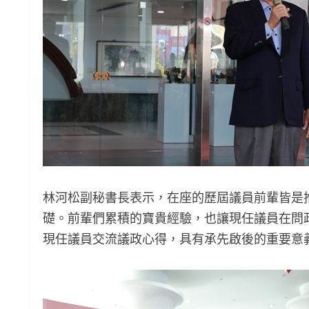
林河松副秘書長表示，在座的歷屆議員前輩皆是
礎。前輩們累積的寶貴經驗，也讓現任議員在問
現任議員交流議政心得，具有承先啟後的重要意