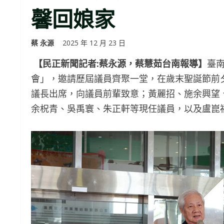
馨回娘家
蔡 永源
2025 年 12 月 23 日
【民正新聞記者:蔡永源，蔡慧茹台南報導】
臺
會」，邀請歷屆議員齊聚一堂，在歲末聖誕節前
議長出席，向議員前輩致意；黃麗招、施余興望
余柷青、吳禹寰、朱正軒等現任議員，以及盧崑