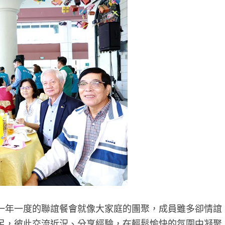
一年一度的聯誼餐會就像大家庭的團聚，成員雖多卻情誼
足，彼此交流近況、分享經驗，在輕鬆愉快的氛圍中凝聚