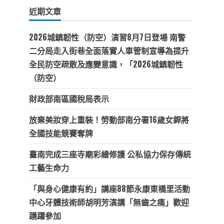
鍵
近期文章
字:
2026城鎮韌性（防空）演習8月7日登場 南警
二分局走入街巷全面落實人車管制宣導為提升
全民防空疏散及應變意識，「2026城鎮韌性
（防空）
財政部南區國稅局表示
放棄美妝穿上重裝！勞動部南分署16歲女銲將
全國技能競賽奪牌
臺南完成三座寺廟彩繪修護 公私協力保存傳統
工藝生命力
「與身心健康有約」講座88節永康東橋里活動
中心牙體技術師胡明芳演講「無齒之痛」歡迎
踴躍參加