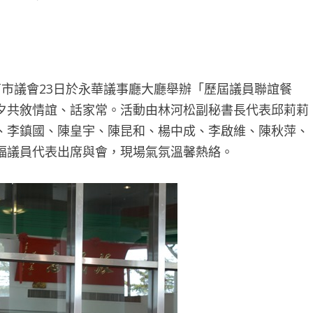
南市議會23日於永華議事廳大廳舉辦「歷屆議員聯誼餐
夕共敘情誼、話家常。活動由林河松副秘書長代表邱莉莉
、李鎮國、陳皇宇、陳昆和、楊中成、李啟維、陳秋萍、
福議員代表出席與會，現場氣氛溫馨熱絡。