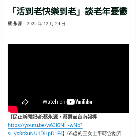
「活到老快樂到老」談老年憂鬱
蔡 永源
2025 年 12 月 24 日
【民正新聞記者:蔡永源，蔡慧茹台南報導
https://youtu.be/w63lGNH-wNo?
si=yX8r8uNU1DHpD1F4
】
65歲的王女士平時含飴弄