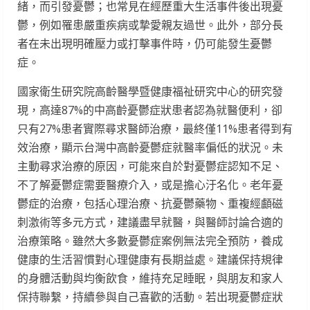
緒，而引發憂鬱；也常見在經歷重大生活事件後出現憂
鬱，例如罹患嚴重疾病或摯愛親友過世。此外，部分長
者在未出現明確壓力或打擊事件時，仍可能發生憂鬱
症。
國家衛生研究院高齡醫學暨健康福祉研究中心的研究發
現，高達87%的中高齡憂鬱症狀患者認為就醫便利，卻
只有27%患者實際尋求醫師治療，最終僅11%患者得到有
效治療，顯示台灣中高齡憂鬱症就醫率偏低的狀況。未
主動尋求治療的原因，可能來自於對憂鬱症認知不足、
不了解憂鬱症需要醫療介入，或是擔心汙名化。老年憂
鬱症的治療，包括心理治療、抗憂鬱藥物、重複經顱磁
刺激術等多元方式，建議盡早就醫，與醫師討論合適的
治療策略。雖然大多數憂鬱症案例無法完全預防，養成
健康的生活習慣對心理健康有長期益處。建議保持規律
的身體活動與均衡飲食，維持充足睡眠，與朋友和家人
保持聯繫，持續參與自己喜歡的活動。若出現憂鬱症狀