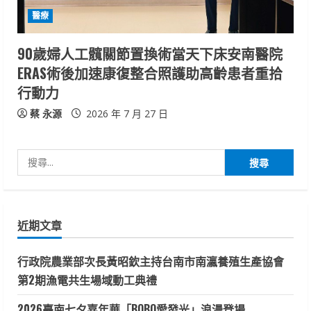
醫療
90歲婦人工髖關節置換術當天下床安南醫院
ERAS術後加速康復整合照護助高齡患者重拾
行動力
蔡 永源
2026 年 7 月 27 日
搜
尋
關
鍵
近期文章
字:
行政院農業部次長黃昭欽主持台南市南瀛養殖生產協會
第2期漁電共生場域動工典禮
2026臺南七夕嘉年華「BOBO愛發光」浪漫登場