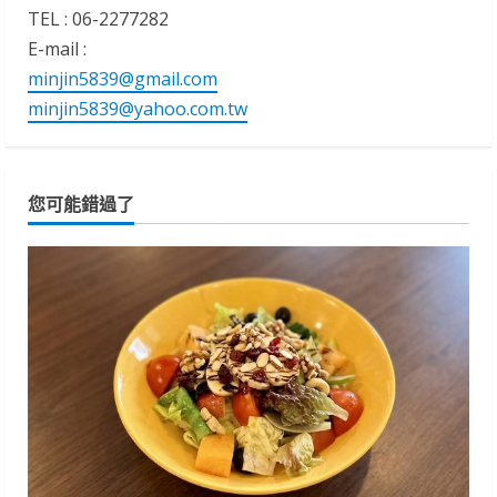
TEL : 06-2277282
E-mail :
minjin5839@gmail.com
minjin5839@yahoo.com.tw
您可能錯過了