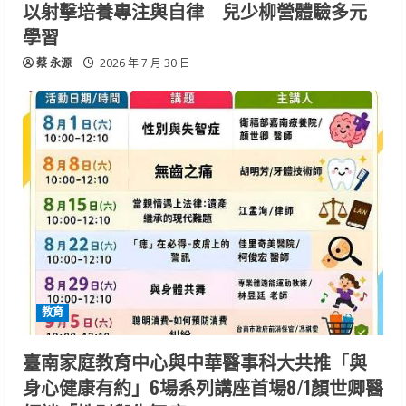
以射擊培養專注與自律 兒少柳營體驗多元
學習
蔡 永源
2026 年 7 月 30 日
教育
臺南家庭教育中心與中華醫事科大共推「與
身心健康有約」6場系列講座首場8/1顏世卿醫