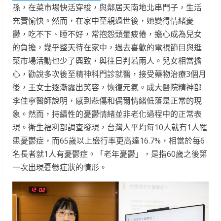
孫，在菜市場快活穿梭，與鄰居天南地北串門子，生活
充實愉快。然而，在家中至親過世後，她變得情緒憂
鬱，吃不下、睡不好，常抱怨頭暈疲倦，擔心成為兒女
的負擔，幾乎整天待在家中，過去喜歡的電視節目與逛
菜市場活動也少了興致，與往日判若兩人。兒女相當擔
心，勸說多次後至精神科門診就醫，接受藥物治療3個月
後，王女士逐漸露出笑容，恢復元氣。成大醫院精神部
李佳寧醫師說明，感到悲傷和偶爾情緒低落是正常的現
象。然而，持續性的憂鬱情緒並非老化過程中的正常表
現。衛生福利部調查發現，台灣人平均每10人就有1人罹
患憂鬱症，而65歲以上盛行率更高達16.7%，相當於每6
名長者就1人有憂鬱症。「老年憂鬱」，是指60歲之後第
一次出現憂鬱症狀的情形。