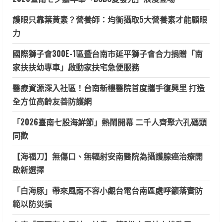
護眼只靠葉黃素？營養師：均衡攝取5大營養素才能顧眼
力
國際獅子會300E-1區暨台南市延平獅子會合力捐贈「南
家扶扶幼專車」啟動家扶宅急便服務
醫療資源深入社區！台南新樓醫院首度攜手復興里 打造
全方位高齡友善防護網
「2026臺南七股海鮮節」熱鬧開幕 二千人齊聚六孔碼頭
同歡
【海福刀】無傷口、無輻射安南醫院為攝護腺癌治療開
啟新選擇
「白海豚」帶來風雨不容小覷台電台南區處呼籲落實防
範以防災損