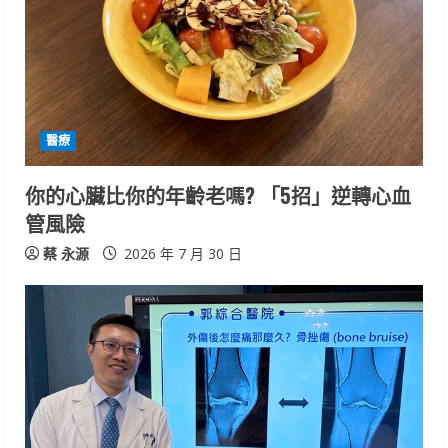
e
a
d
i
醫療
n
你的心臟比你的年齡老嗎? 「5招」逆轉心血
管風險
g
蔡 永源
2026 年 7 月 30 日