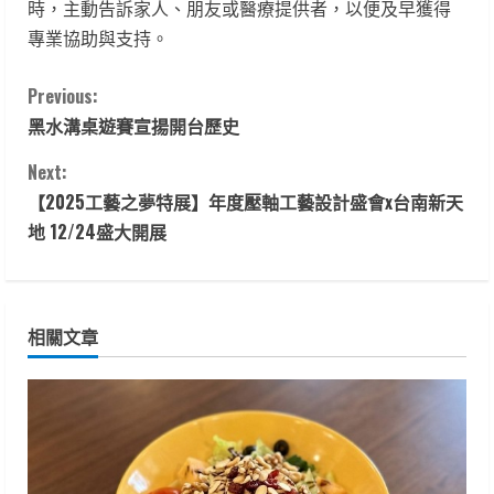
時，主動告訴家人、朋友或醫療提供者，以便及早獲得
專業協助與支持。
C
Previous:
黑水溝桌遊賽宣揚開台歷史
o
Next:
n
【2025工藝之夢特展】年度壓軸工藝設計盛會x台南新天
t
地 12/24盛大開展
i
n
相關文章
u
e
R