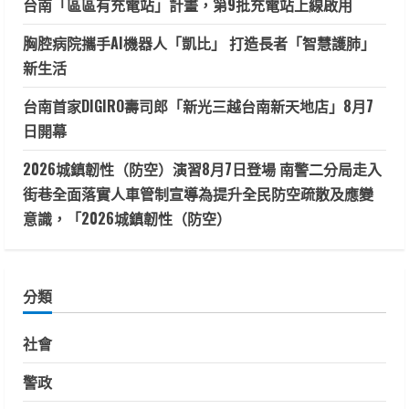
台南「區區有充電站」計畫，第9批充電站上線啟用
胸腔病院攜手AI機器人「凱比」 打造長者「智慧護肺」
新生活
台南首家DIGIRO壽司郎「新光三越台南新天地店」8月7
日開幕
2026城鎮韌性（防空）演習8月7日登場 南警二分局走入
街巷全面落實人車管制宣導為提升全民防空疏散及應變
意識，「2026城鎮韌性（防空）
分類
社會
警政