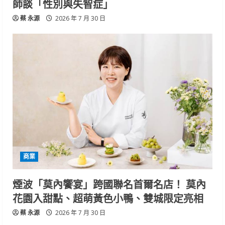
師談「性別與失智症」
蔡 永源
2026 年 7 月 30 日
商業
煙波「莫內饗宴」跨國聯名首爾名店！ 莫內
花園入甜點、超萌黃色小鴨、雙城限定亮相
蔡 永源
2026 年 7 月 30 日