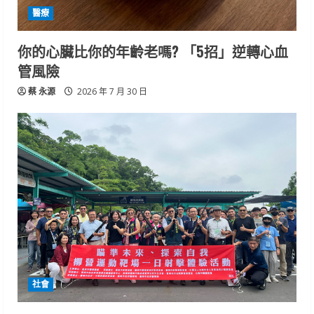
醫療
你的心臟比你的年齡老嗎? 「5招」逆轉心血
管風險
蔡 永源
2026 年 7 月 30 日
社會