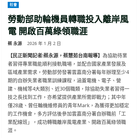
社會
勞動部助輪機員轉職投入離岸風
電 開啟百萬綠領職涯
蔡 永源
2026 年 1 月 2 日
【民正新聞記者:蔡永源，蔡慧茹台南報導】
為協助待業
者習得專業職能順利接軌職場，並配合國家產業發展及
區域產業需求，勞動部勞發署雲嘉南分署每年辦理至少4
期的自辦失業者職業訓練課程，涵蓋電機、電子、營
建、機械等4大類別、近30個職類，除協助失業者習得一
技之長找到工作，亦希望提供產業所需即戰力；其中年
僅28歲、曾任輪機維修員的青年Mark，為獲得更加穩定
的工作機會，多方評估後參加雲嘉南分署自辦職前「工
業配線班」，成功轉職離岸風電產業、開啟百萬綠領職
涯。