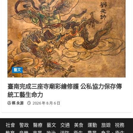
藝文
臺南完成三座寺廟彩繪修護 公私協力保存傳
統工藝生命力
蔡 永源
2026 年 8 月 6 日
社會
警政
醫療
藝文
交通
美食
運動
旅遊
祱務