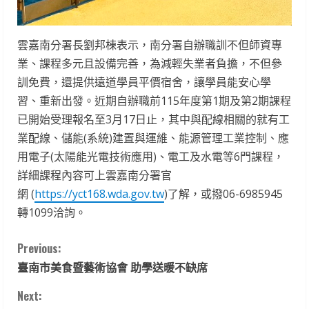
雲嘉南分署長劉邦棟表示，南分署自辦職訓不但師資專
業、課程多元且設備完善，為減輕失業者負擔，不但參
訓免費，還提供遠道學員平價宿舍，讓學員能安心學
習、重新出發。近期自辦職前115年度第1期及第2期課程
已開始受理報名至3月17日止，其中與配線相關的就有工
業配線、儲能(系統)建置與運維、能源管理工業控制、應
用電子(太陽能光電技術應用)、電工及水電等6門課程，
詳細課程內容可上雲嘉南分署官
網 (
https://yct168.wda.gov.tw
)了解，或撥06-6985945
轉1099洽詢。
C
Previous:
臺南市美食暨藝術協會 助學送暖不缺席
o
Next: