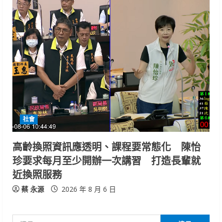
社會
高齡換照資訊應透明、課程要常態化 陳怡
珍要求每月至少開辦一次講習 打造長輩就
近換照服務
蔡 永源
2026 年 8 月 6 日
搜