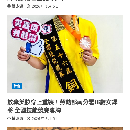
蔡 永源
2026 年 8 月 6 日
社會
放棄美妝穿上重裝！勞動部南分署16歲女銲
將 全國技能競賽奪牌
蔡 永源
2026 年 8 月 6 日