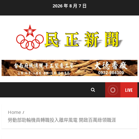
Skip
2026 年 8 月 7 日
to
content
LIVE
Home
勞動部助輪機員轉職投入離岸風電 開啟百萬綠領職涯