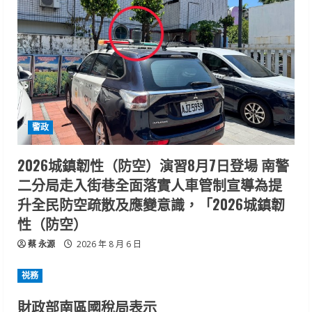
警政
2026城鎮韌性（防空）演習8月7日登場 南警
二分局走入街巷全面落實人車管制宣導為提
升全民防空疏散及應變意識，「2026城鎮韌
性（防空）
蔡 永源
2026 年 8 月 6 日
祱務
財政部南區國稅局表示