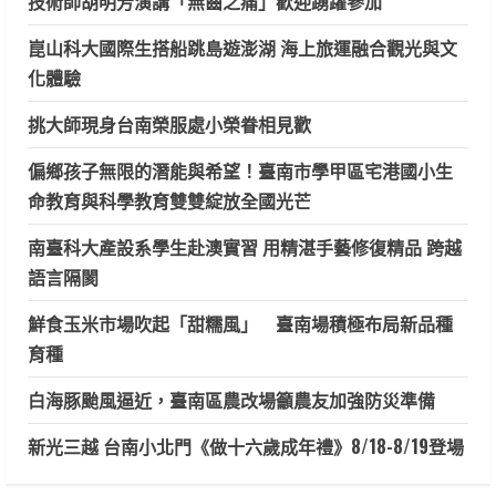
技術師胡明芳演講「無齒之痛」歡迎踴躍參加
崑山科大國際生搭船跳島遊澎湖 海上旅運融合觀光與文
化體驗
挑大師現身台南榮服處小榮眷相見歡
偏鄉孩子無限的潛能與希望！臺南市學甲區宅港國小生
命教育與科學教育雙雙綻放全國光芒
南臺科大產設系學生赴澳實習 用精湛手藝修復精品 跨越
語言隔閡
鮮食玉米市場吹起「甜糯風」 臺南場積極布局新品種
育種
白海豚颱風逼近，臺南區農改場籲農友加強防災準備
新光三越 台南小北門《做十六歲成年禮》8/18-8/19登場