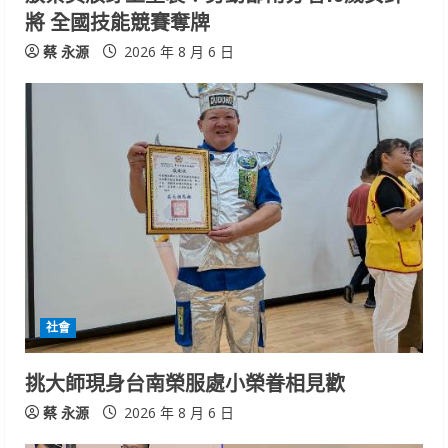
n
將 全國技能競賽奪牌
g
蔡 永源
2026 年 8 月 6 日
社會
挑大師現身台南榮服處小榮眷相見歡
蔡 永源
2026 年 8 月 6 日