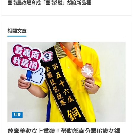
n
臺南農改場育成「臺南2號」胡麻新品種
t
i
相關文章
n
u
e
R
e
a
d
社會
i
放棄美妝穿上重裝！勞動部南分署16歲女銲