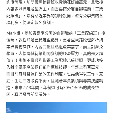
詢後發現，坊間證照補習班收費動輒好幾萬元，且教授
內容多以檢定題型為主，而雲嘉南分署自辦職前「工業
配線班」，除有貼近業界的訓練設備，還有免學費的各
項利多，便決定報名參訓。
Mark說，參加雲嘉南分署的自辦職前「工業配線班」後
發現，課程除涵蓋檢定重點外，更著重電路原理解析與
業界實務操作，內容完整且貼近產業需求，而且訓練免
學費、大幅降低待業期間參訓的經濟壓力，真的是太超
值了！訓後不僅順利取得工業配線乙級證照，更成功投
入離岸風電產業擔任離岸運維技師、年薪上看百萬元，
而目前每月雙週作業的工作制度，也讓他得以工作、家
庭、生活三方取得平衡，且隨著年資累積與專業技能精
進，未來2至3年間，年薪還可有30%至50%的成長空
間，職涯發展前景看好。