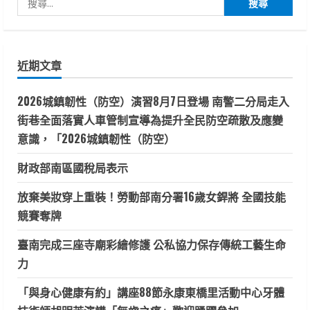
尋
關
鍵
近期文章
字:
2026城鎮韌性（防空）演習8月7日登場 南警二分局走入
街巷全面落實人車管制宣導為提升全民防空疏散及應變
意識，「2026城鎮韌性（防空）
財政部南區國稅局表示
放棄美妝穿上重裝！勞動部南分署16歲女銲將 全國技能
競賽奪牌
臺南完成三座寺廟彩繪修護 公私協力保存傳統工藝生命
力
「與身心健康有約」講座88節永康東橋里活動中心牙體