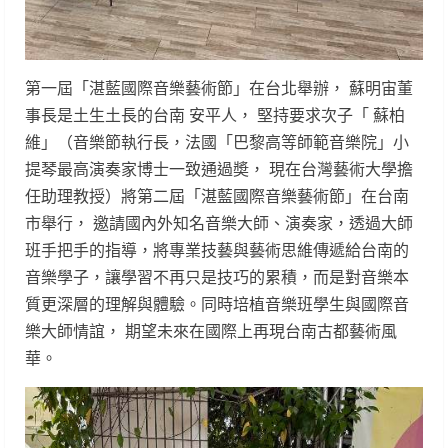
第一屆「湛藍國際音樂藝術節」在台北舉辦， 蘇明宙董
事長是土生土長的台南 安平人， 堅持要求次子「 蘇柏
維」（音樂節執行長，法國「巴黎高等師範音樂院」小
提琴最高演奏家博士一致通過奬， 現在台灣藝術大學擔
任助理教授）將第二屆「湛藍國際音樂藝術節」在台南
市舉行， 邀請國內外知名音樂大師、演奏家，透過大師
班手把手的指導，將專業技藝與藝術思維傳遞給台南的
音樂學子，讓學習不再只是技巧的累積，而是對音樂本
質更深層的理解與體驗。同時培植音樂班學生與國際音
樂大師情誼， 期望未來在國際上再現台南古都藝術風
華。