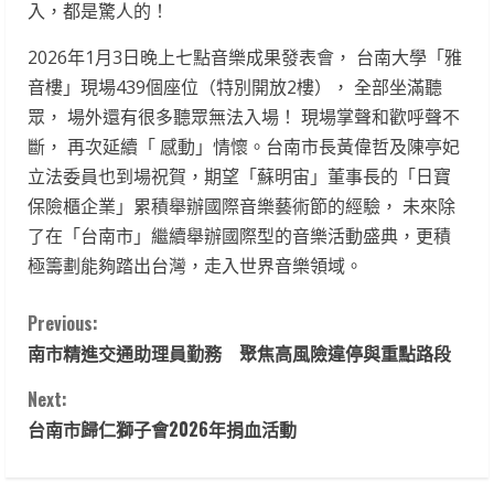
入，都是驚人的！
2026年1月3日晚上七點音樂成果發表會， 台南大學「雅
音樓」現場439個座位（特別開放2樓）， 全部坐滿聽
眾， 場外還有很多聽眾無法入場！ 現場掌聲和歡呼聲不
斷， 再次延續「 感動」情懷。台南市長黃偉哲及陳亭妃
立法委員也到場祝賀，期望「蘇明宙」董事長的「日寶
保險櫃企業」累積舉辦國際音樂藝術節的經驗， 未來除
了在「台南市」繼續舉辦國際型的音樂活動盛典，更積
極籌劃能夠踏出台灣，走入世界音樂領域。
C
Previous:
南市精進交通助理員勤務 聚焦高風險違停與重點路段
o
Next:
n
台南市歸仁獅子會2026年捐血活動
t