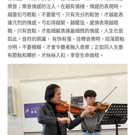
樂音；樂音情感的注入，在越有情緒、情感的表現時，
越要扣弓輕鬆，不要壓弓，只有充分的鬆弛，才越能表
達亢烈的情感。弓扣得越緊、越壓弦，感情表現越粗
糙，只有放鬆，才能細膩表達最細微的情感，人生也是
如此。音符的跳躍， 有快有慢，詮釋音樂時，段落節點
分明，不要模糊，才會令聽者融入音樂；正如同人生要
有節點和轉折，才絲絲入扣，享受生命過程。