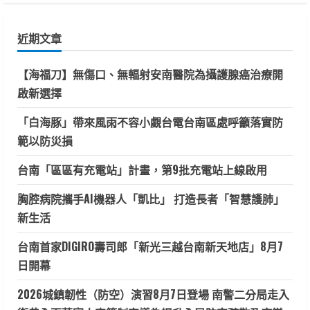
關
鍵
近期文章
字:
【海福刀】無傷口、無輻射安南醫院為攝護腺癌治療開
啟新選擇
「白海豚」帶來風雨不容小覷台電台南區處呼籲落實防
範以防災損
台南「區區有充電站」計畫，第9批充電站上線啟用
胸腔病院攜手AI機器人「凱比」 打造長者「智慧護肺」
新生活
台南首家DIGIRO壽司郎「新光三越台南新天地店」8月7
日開幕
2026城鎮韌性（防空）演習8月7日登場 南警二分局走入