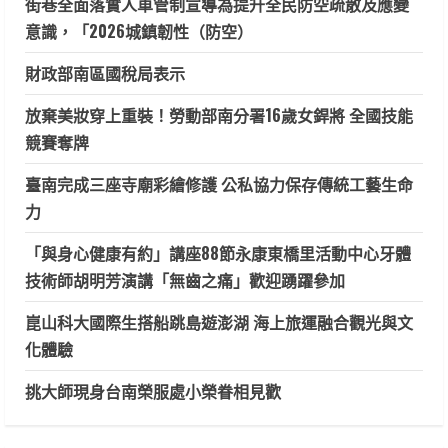
街巷全面落實人車管制宣導為提升全民防空疏散及應變
意識，「2026城鎮韌性（防空）
財政部南區國稅局表示
放棄美妝穿上重裝！勞動部南分署16歲女銲將 全國技能
競賽奪牌
臺南完成三座寺廟彩繪修護 公私協力保存傳統工藝生命
力
「與身心健康有約」講座88節永康東橋里活動中心牙體
技術師胡明芳演講「無齒之痛」歡迎踴躍參加
崑山科大國際生搭船跳島遊澎湖 海上旅運融合觀光與文
化體驗
挑大師現身台南榮服處小榮眷相見歡