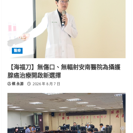
醫療
【海福刀】無傷口、無輻射安南醫院為攝護
腺癌治療開啟新選擇
蔡 永源
2026 年 8 月 7 日