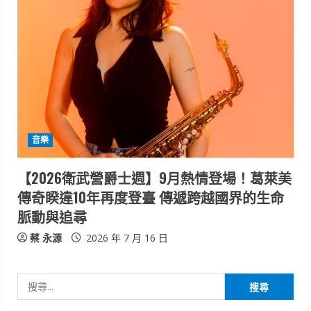
音樂
【2026衛武營爵士週】9月熱情登場！葛萊美
傳奇睽違10年再度登臺 傳遞跨越國界的生命
脈動與追尋
蔡 永源
2026 年 7 月 16 日
搜
尋