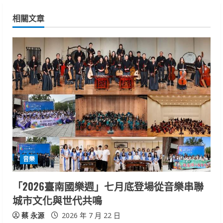
i
相關文章
n
u
e
R
e
a
d
音樂
i
「2026臺南國樂週」七月底登場從音樂串聯
n
城市文化與世代共鳴
g
蔡 永源
2026 年 7 月 22 日