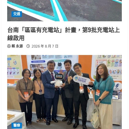
交通
台南「區區有充電站」計畫，第9批充電站上
線啟用
蔡 永源
2026 年 8 月 7 日
醫療