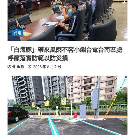
台電
「白海豚」帶來風雨不容小覷台電台南區處
呼籲落實防範以防災損
蔡 永源
2026 年 8 月 7 日