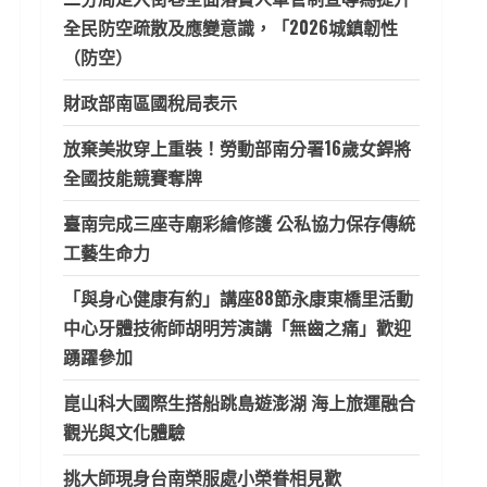
全民防空疏散及應變意識，「2026城鎮韌性
（防空）
財政部南區國稅局表示
放棄美妝穿上重裝！勞動部南分署16歲女銲將
全國技能競賽奪牌
臺南完成三座寺廟彩繪修護 公私協力保存傳統
工藝生命力
「與身心健康有約」講座88節永康東橋里活動
中心牙體技術師胡明芳演講「無齒之痛」歡迎
踴躍參加
崑山科大國際生搭船跳島遊澎湖 海上旅運融合
觀光與文化體驗
挑大師現身台南榮服處小榮眷相見歡