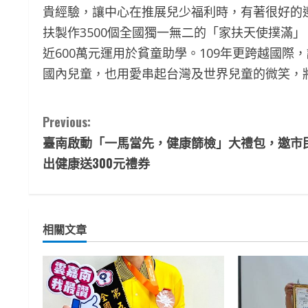
貴經驗，讓中心在推展兒少福利時，有著很好的遵
扶製作3500個全國獨一無二的「家扶天使撲滿
近600萬元運用於貧童助學。109年更跨越國際
國內兒童，也用愛串起台灣及世界兒童的微笑，
C
Previous:
臺南啟動「一馬當先，健康篩檢」大禮包，邀市
o
出健康送300元禮券
n
t
相關文章
i
n
u