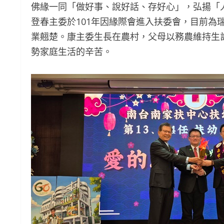
佛緣一同「做好事、說好話、存好心」，弘揚「
登春主委於101年因緣際會進入扶委會，目前為
業翹楚。康主委生長在農村，父母以務農維持生
勢家庭生活的辛苦。