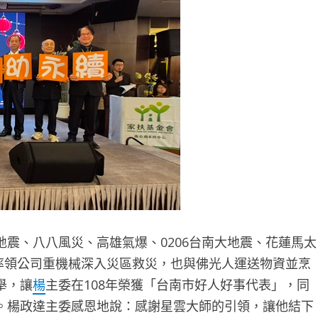
、八八風災、高雄氣爆、0206台南大地震、花蓮馬太
率領公司重機械深入災區救災，也與佛光人運送物資並烹
舉，讓
楊
主委在108年榮獲「台南市好人好事代表」，同
。楊政達主委感恩地說：感謝星雲大師的引領，讓他結下