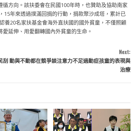
循方向。該扶委會在民國100年時，也贊助及協助南家
」，15年來透過撲滿回捐的行動，捐款聚沙成塔，累計已
，認養20名家扶基金會海外直扶國的國外貧童，不僅照顧
將愛延伸、用愛翻轉國內外貧童的生命。
Next:
民刮
動與不動都在競爭談注意力不足過動症孩童的表現與
治療