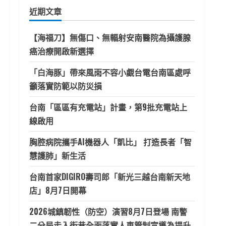
鍵
近期文章
字:
【海福刀】無傷口、無輻射安南醫院為攝護腺
癌治療開啟新選擇
「白海豚」帶來風雨不容小覷台電台南區處呼
籲落實防範以防災損
台南「區區有充電站」計畫，第9批充電站上
線啟用
胸腔病院攜手AI機器人「凱比」 打造長者「智
慧護肺」新生活
台南首家DIGIRO壽司郎「新光三越台南新天地
店」8月7日開幕
2026城鎮韌性（防空）演習8月7日登場 南警
二分局走入街巷全面落實人車管制宣導為提升