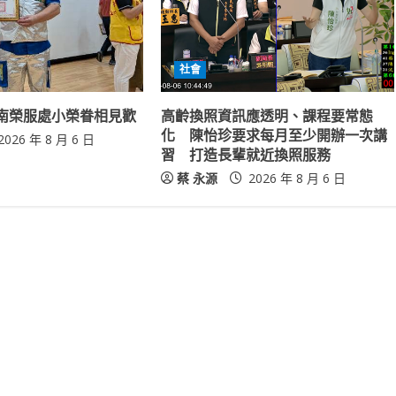
社會
南榮服處小榮眷相見歡
高齡換照資訊應透明、課程要常態
化 陳怡珍要求每月至少開辦一次講
2026 年 8 月 6 日
習 打造長輩就近換照服務
蔡 永源
2026 年 8 月 6 日