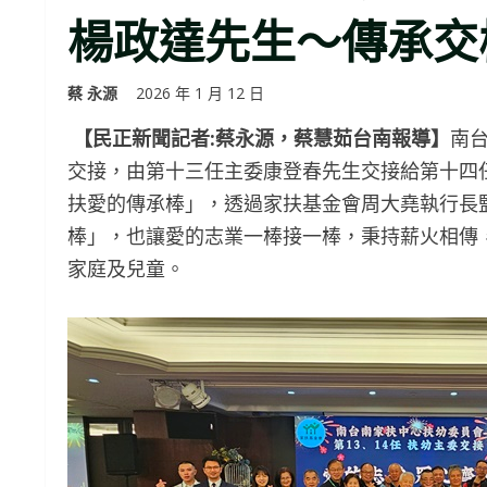
楊政達先生～傳承交
蔡 永源
2026 年 1 月 12 日
【民正新聞記者:蔡永源，蔡慧茹台南報導】
南
交接，由第十三任主委康登春先生交接給第十四
扶愛的傳承棒」，透過家扶基金會周大堯執行長
棒」，也讓愛的志業一棒接一棒，秉持薪火相傳
家庭及兒童。