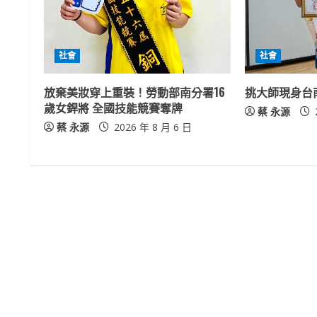
e
R
社會
社會
e
放棄美妝穿上重裝！勞動部南分署16
挑大師現身台
a
歲女銲將 全國技能競賽奪牌
蔡 永源
蔡 永源
2026 年 8 月 6 日
d
i
n
g