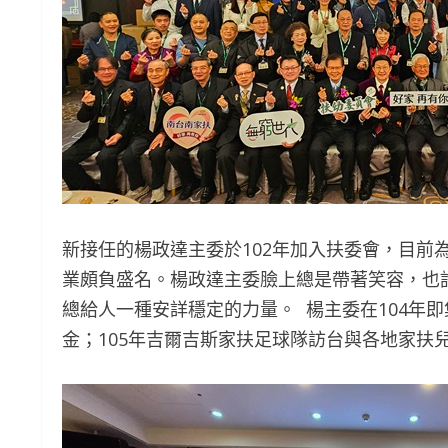
新接任的楊政達主委於102年加入扶委會，目前
業頗負盛名。楊政達主委臉上總是帶著笑容，也
總給人一種安詳穩定的力量。 楊主委在104年
金；105年吉爾吉斯家扶足球隊訪台與各地家扶