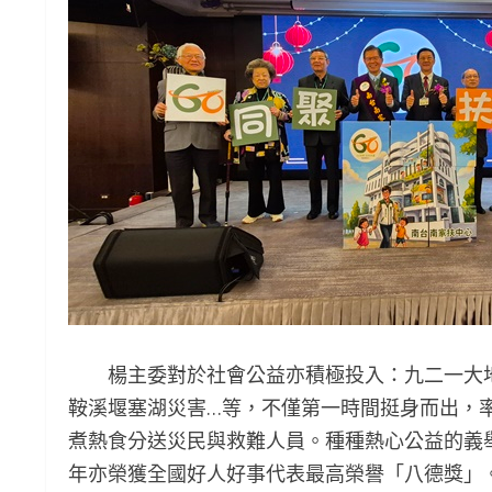
楊主委對於社會公益亦積極投入：九二一大地震
鞍溪堰塞湖災害…等，不僅第一時間挺身而出，
煮熱食分送災民與救難人員。種種熱心公益的義
年亦榮獲全國好人好事代表最高榮譽「八德獎」