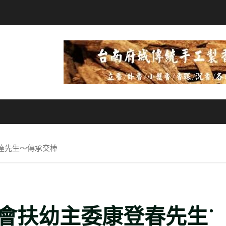
達先生～傳承交棒
會扶幼主委康登春先生˙