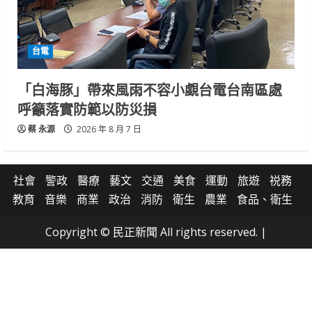
台電
「白海豚」帶來風雨不容小覷台電台南區處
呼籲落實防範以防災損
蔡 永源
2026 年 8 月 7 日
社會
警政
醫療
藝文
交通
美食
運動
旅遊
祱務
教育
音樂
商業
政治
消防
衛生
農業
食品、衛生
Copyright © 民正新聞 All rights reserved.
|