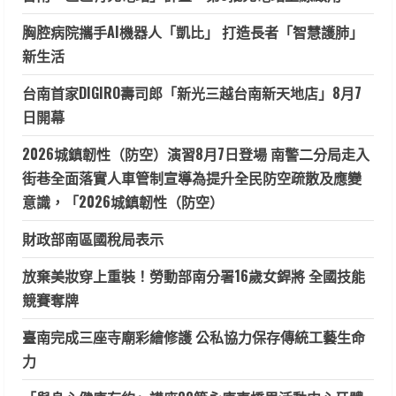
胸腔病院攜手AI機器人「凱比」 打造長者「智慧護肺」
新生活
台南首家DIGIRO壽司郎「新光三越台南新天地店」8月7
日開幕
2026城鎮韌性（防空）演習8月7日登場 南警二分局走入
街巷全面落實人車管制宣導為提升全民防空疏散及應變
意識，「2026城鎮韌性（防空）
財政部南區國稅局表示
放棄美妝穿上重裝！勞動部南分署16歲女銲將 全國技能
競賽奪牌
臺南完成三座寺廟彩繪修護 公私協力保存傳統工藝生命
力