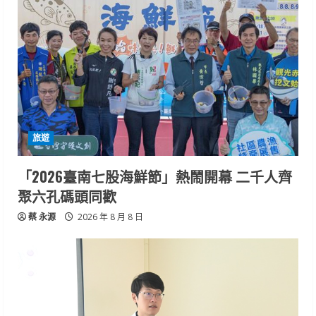
旅遊
「2026臺南七股海鮮節」熱鬧開幕 二千人齊
聚六孔碼頭同歡
蔡 永源
2026 年 8 月 8 日