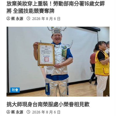
n
放棄美妝穿上重裝！勞動部南分署16歲女銲
將 全國技能競賽奪牌
g
蔡 永源
2026 年 8 月 6 日
社會
挑大師現身台南榮服處小榮眷相見歡
蔡 永源
2026 年 8 月 6 日