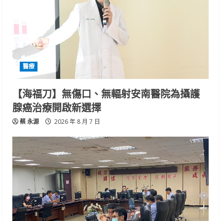
醫療
【海福刀】無傷口、無輻射安南醫院為攝護
腺癌治療開啟新選擇
蔡 永源
2026 年 8 月 7 日