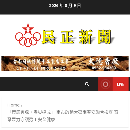
Skip
2026 年 8 月 9 日
to
content
LIVE
Home
「策馬奔騰，零災達成」 南市啟動大臺南春安聯合檢查 齊
聚眾力守護勞工安全健康