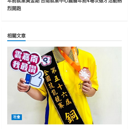
年前就業黃金期 台南就業中心農曆年前4場次徵才活動熱
t
烈開跑
i
n
相關文章
u
e
R
e
a
d
i
社會