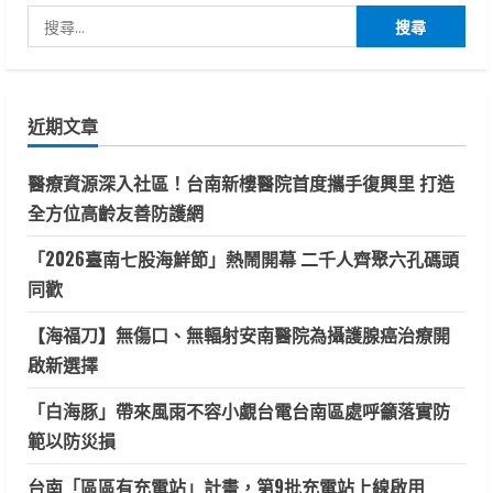
搜
尋
關
鍵
近期文章
字:
醫療資源深入社區！台南新樓醫院首度攜手復興里 打造
全方位高齡友善防護網
「2026臺南七股海鮮節」熱鬧開幕 二千人齊聚六孔碼頭
同歡
【海福刀】無傷口、無輻射安南醫院為攝護腺癌治療開
啟新選擇
「白海豚」帶來風雨不容小覷台電台南區處呼籲落實防
範以防災損
台南「區區有充電站」計畫，第9批充電站上線啟用