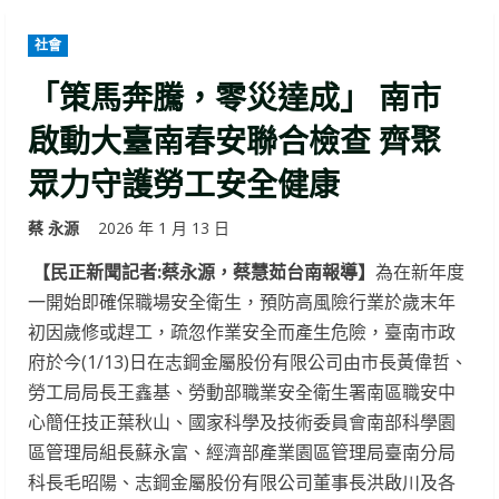
社會
「策馬奔騰，零災達成」 南市
啟動大臺南春安聯合檢查 齊聚
眾力守護勞工安全健康
蔡 永源
2026 年 1 月 13 日
【民正新聞記者:蔡永源，蔡慧茹台南報導】
為在新年度
一開始即確保職場安全衛生，預防高風險行業於歲末年
初因歲修或趕工，疏忽作業安全而產生危險，臺南市政
府於今(1/13)日在志鋼金屬股份有限公司由市長黃偉哲、
勞工局局長王鑫基、勞動部職業安全衛生署南區職安中
心簡任技正葉秋山、國家科學及技術委員會南部科學園
區管理局組長蘇永富、經濟部產業園區管理局臺南分局
科長毛昭陽、志鋼金屬股份有限公司董事長洪啟川及各