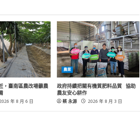
農業
近，臺南區農改場籲農
政府持續把關有機質肥料品質 協助
備
農友安心耕作
2026 年 8 月 6 日
蔡 永源
2026 年 8 月 3 日