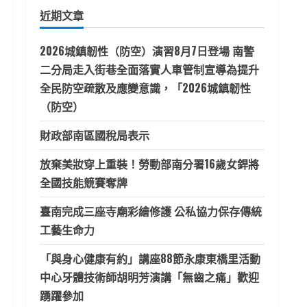
鍵
近期文章
字:
2026城鎮韌性（防空）演習8月7日登場 南警
二分局走入街巷全面落實人車管制宣導為提升
全民防空疏散及應變意識，「2026城鎮韌性
（防空）
財政部南區國稅局表示
放棄美妝穿上重裝！勞動部南分署16歲女銲將
全國技能競賽奪牌
臺南完成三座寺廟彩繪修護 公私協力保存傳統
工藝生命力
「與身心健康有約」講座88節永康東橋里活動
中心牙體技術師胡明芳演講「無齒之痛」歡迎
踴躍參加