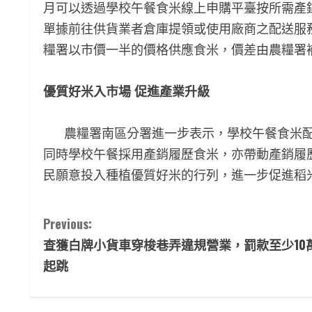
月可以透過學校午餐食米線上申購平臺按所需產
單據前往供貨業者倉庫提領或使用廠商之配送服
糧署以市價一半的價格供應食米，價差由農糧署
優質好米入市場
促進產業升級
農糧署南區分署進一步表示，學校午餐食米配
同時學校午餐採用產銷履歷食米，亦帶動產銷履
民願意投入種植優質好米的行列，進一步促進稻
C
Previous:
查獲白牌小貨車穿梭巷弄違規營業，罰款至少10
o
起跳
n