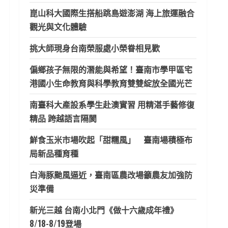
崑山科大國際生搭船跳島遊澎湖 海上旅運融合
觀光與文化體驗
挑大師現身台南榮服處小榮眷相見歡
偏鄉孩子無限的潛能與希望！臺南市學甲區宅
港國小生命教育與科學教育雙雙綻放全國光芒
南臺科大產設系學生赴澳實習 用精湛手藝修復
精品 跨越語言隔閡
鮮食玉米市場吹起「甜糯風」 臺南場積極布
局新品種育種
白海豚颱風逼近，臺南區農改場籲農友加強防
災準備
新光三越 台南小北門《做十六歲成年禮》
8/18-8/19登場