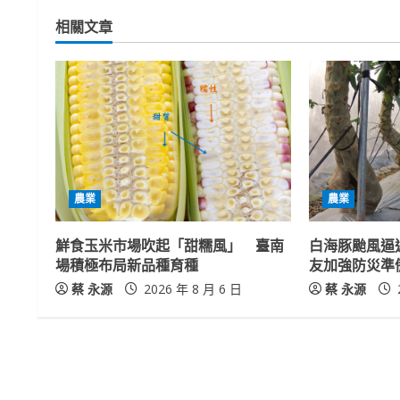
t
相關文章
i
n
u
e
R
農業
農業
e
鮮食玉米市場吹起「甜糯風」 臺南
白海豚颱風逼
a
場積極布局新品種育種
友加強防災準
蔡 永源
2026 年 8 月 6 日
蔡 永源
d
i
n