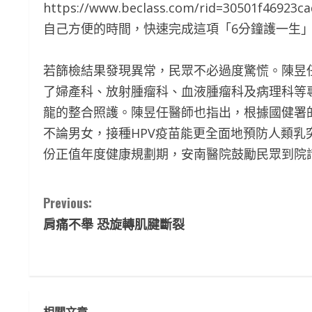
https://www.beclass.com/rid=3050
自己方便的時間，快速完成這項「6分鐘護一生
若篩檢結果發現異常，民眾不必過度驚慌。陳昱
了婦產科、放射腫瘤科、血液腫瘤科及病理科等
龍的整合照護。陳昱任醫師也指出，根據國健署
不論男女，接種HPV疫苗能更全面地預防人類
份正值年度健康規劃期，安南醫院鼓勵民眾到院
C
Previous:
肩痛不舉 恐旋轉肌腱斷裂
o
n
t
相關文章