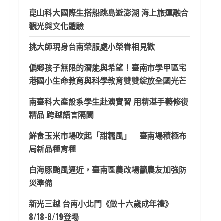
崑山科大國際生搭船跳島遊澎湖 海上旅運融合
觀光與文化體驗
挑大師現身台南榮服處小榮眷相見歡
偏鄉孩子無限的潛能與希望！臺南市學甲區宅
港國小生命教育與科學教育雙雙綻放全國光芒
南臺科大產設系學生赴澳實習 用精湛手藝修復
精品 跨越語言隔閡
鮮食玉米市場吹起「甜糯風」 臺南場積極布
局新品種育種
白海豚颱風逼近，臺南區農改場籲農友加強防
災準備
新光三越 台南小北門《做十六歲成年禮》
8/18-8/19登場