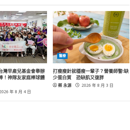
醫療
台灣早產兒基金會舉辦
打瘦瘦針就穩瘦一輩子？營養師警:缺
棒！神隊友家庭棒球體
少蛋白質 恐缺肌又復胖
蔡 永源
2026 年 8 月 3 日
2026 年 8 月 4 日