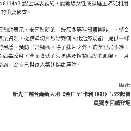
1f46923cad6114a2 )線上填表預約，讓職場女性或家庭主婦能利用
」的重要檢查。
任醫師表示，安南醫院的「婦癌多專科醫療團隊」，整合
專業資源，從精準切片診斷到個人化治療規劃，提供一條
的建議，預防子宮頸癌，除了抹片之外，疫苗也是關鍵。
乳突病毒感染，進而降低子宮頸癌及相關病變的風險。一月
諮詢，為自己與家人築起健康屏障。
Next:
新光三越台南新天地《金ㄇㄚˋ卡利HIGH》1/22起會
員獨享回饋登場