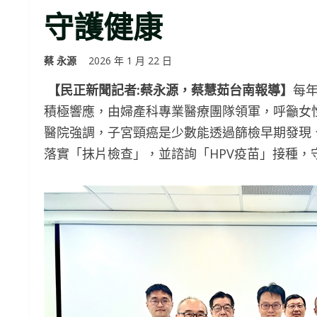
守護健康
蔡 永源
2026 年 1 月 22 日
【民正新聞記者:蔡永源，蔡慧茹台南報導】
每
積極響應，由婦產科專業醫療團隊領軍，呼籲女
醫院強調，子宮頸癌是少數能透過篩檢早期發現
落實「抹片檢查」，並諮詢「HPV疫苗」接種，