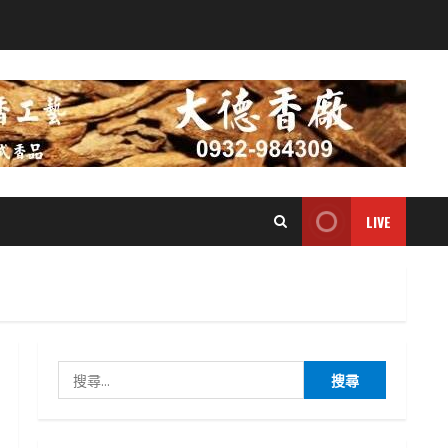
LIVE
搜
尋
關