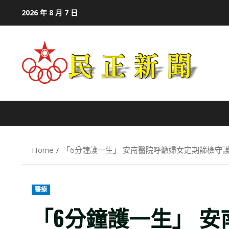
Skip
2026 年 8 月 7 日
to
content
Home
「6分鐘護一生」 安南醫院呼籲婦女定期篩檢守
醫療
「6分鐘護一生」 