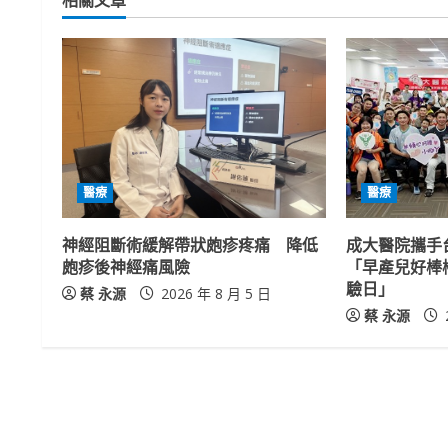
i
n
u
e
R
醫療
醫療
e
神經阻斷術緩解帶狀皰疹疼痛 降低
成大醫院攜手
a
皰疹後神經痛風險
「早產兒好棒
驗日」
蔡 永源
2026 年 8 月 5 日
d
蔡 永源
i
n
g