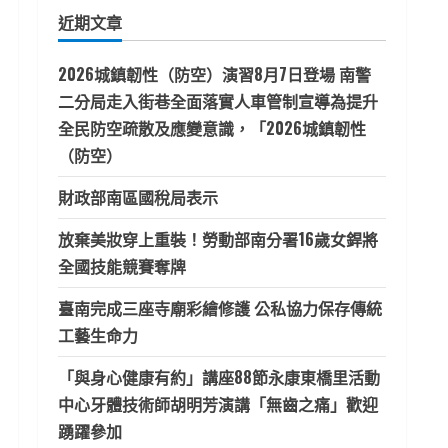
鍵
近期文章
字:
2026城鎮韌性（防空）演習8月7日登場 南警
二分局走入街巷全面落實人車管制宣導為提升
全民防空疏散及應變意識，「2026城鎮韌性
（防空）
財政部南區國稅局表示
放棄美妝穿上重裝！勞動部南分署16歲女銲將
全國技能競賽奪牌
臺南完成三座寺廟彩繪修護 公私協力保存傳統
工藝生命力
「與身心健康有約」講座88節永康東橋里活動
中心牙體技術師胡明芳演講「無齒之痛」歡迎
踴躍參加