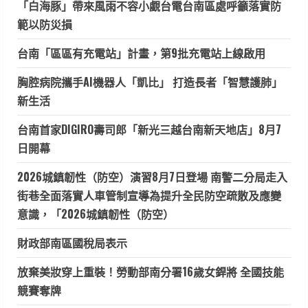
「白海豚」帶來風雨不容小覷台電台南區處呼籲落實防
範以防災損
台南「區區有充電站」計畫，第9批充電站上線啟用
胸腔病院攜手AI機器人「凱比」 打造長者「智慧護肺」
新生活
台南首家DIGIRO壽司郎「新光三越台南新天地店」8月7
日開幕
2026城鎮韌性（防空）演習8月7日登場 南警二分局走入
街巷全面落實人車管制宣導為提升全民防空疏散及應變
意識，「2026城鎮韌性（防空）
財政部南區國稅局表示
放棄美妝穿上重裝！勞動部南分署16歲女銲將 全國技能
競賽奪牌