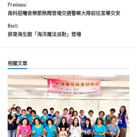
C
Previous:
南科迎曦音樂節熱鬧登場交通警察大隊前往宣導交安
o
Next:
n
屏東海生館「海洋魔法派對」登場
t
i
相關文章
n
u
e
R
e
a