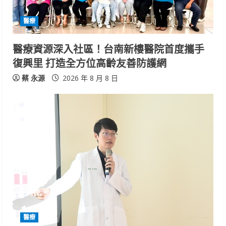
d
醫療
i
醫療資源深入社區！台南新樓醫院首度攜手
n
復興里 打造全方位高齡友善防護網
g
蔡 永源
2026 年 8 月 8 日
醫療