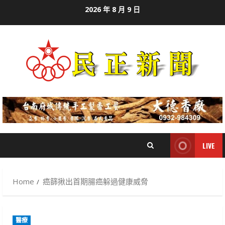
Skip
2026 年 8 月 9 日
to
content
LIVE
Home
癌篩揪出首期腸癌躲過健康威脅
醫療