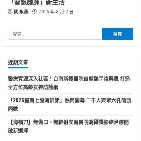
「智慧護肺」新生活
蔡 永源
2026 年 8 月 7 日
搜
尋
關
鍵
近期文章
字:
醫療資源深入社區！台南新樓醫院首度攜手復興里 打造
全方位高齡友善防護網
「2026臺南七股海鮮節」熱鬧開幕 二千人齊聚六孔碼頭
同歡
【海福刀】無傷口、無輻射安南醫院為攝護腺癌治療開
啟新選擇