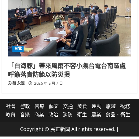
台電
「白海豚」帶來風雨不容小覷台電台南區處
呼籲落實防範以防災損
蔡 永源
2026 年 8 月 7 日
社會
警政
醫療
藝文
交通
美食
運動
旅遊
祱務
教育
音樂
商業
政治
消防
衛生
農業
食品、衛生
Copyright © 民正新聞 All rights reserved.
|