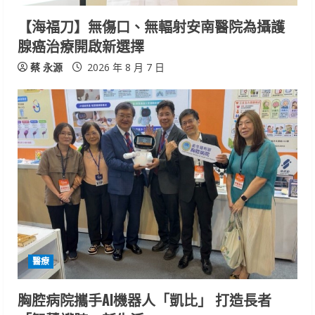
【海福刀】無傷口、無輻射安南醫院為攝護
腺癌治療開啟新選擇
蔡 永源
2026 年 8 月 7 日
醫療
胸腔病院攜手AI機器人「凱比」 打造長者