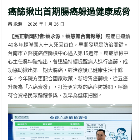
癌篩揪出首期腸癌躲過健康威脅
蔡 永源
2026 年 1 月 26 日
【民正新聞記者:蔡永源，蔡慧茹台南報導】
癌症已連續
40多年蟬聯國人十大死因首位，早期發現是防治關鍵。
台南市立醫院癌症篩檢中心邁入第15週年，癌症篩檢中
心主任吳坤陵指出，曾透過持續提醒病人進行癌篩，成
功協助揪出第一期大腸癌，經治療後已健康生活十餘
年。今年院方更配合國家政策，新增胃癌篩檢，從五癌
升級為「六癌齊發」，打造更完整的癌症防護網，呼籲
符合資格民眾踴躍參與，及早為健康把關。