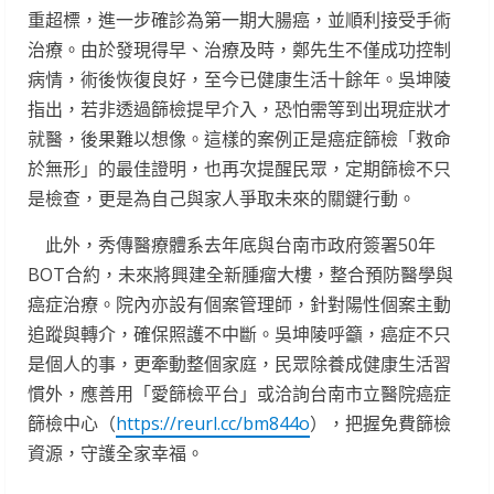
重超標，進一步確診為第一期大腸癌，並順利接受手術
治療。由於發現得早、治療及時，鄭先生不僅成功控制
病情，術後恢復良好，至今已健康生活十餘年。吳坤陵
指出，若非透過篩檢提早介入，恐怕需等到出現症狀才
就醫，後果難以想像。這樣的案例正是癌症篩檢「救命
於無形」的最佳證明，也再次提醒民眾，定期篩檢不只
是檢查，更是為自己與家人爭取未來的關鍵行動。
此外，秀傳醫療體系去年底與台南市政府簽署50年
BOT合約，未來將興建全新腫瘤大樓，整合預防醫學與
癌症治療。院內亦設有個案管理師，針對陽性個案主動
追蹤與轉介，確保照護不中斷。吳坤陵呼籲，癌症不只
是個人的事，更牽動整個家庭，民眾除養成健康生活習
慣外，應善用「愛篩檢平台」或洽詢台南市立醫院癌症
篩檢中心（
https://reurl.cc/bm844o
），把握免費篩檢
資源，守護全家幸福。