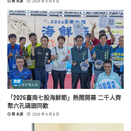
蔡 永源
2026 年 8 月 8 日
旅遊
「2026臺南七股海鮮節」熱鬧開幕 二千人齊
聚六孔碼頭同歡
蔡 永源
2026 年 8 月 8 日