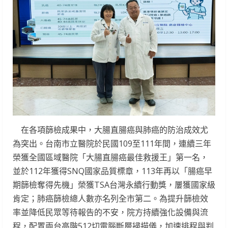
在各項篩檢成果中，大腸直腸癌與肺癌的防治成效尤
為突出。台南市立醫院於民國109至111年間，連續三年
榮獲全國區域醫院「大腸直腸癌最佳救援王」第一名，
並於112年獲得SNQ國家品質標章，113年再以「腸癌早
期篩檢奪得先機」榮獲TSA台灣永續行動獎，屢獲國家級
肯定；肺癌篩檢總人數亦名列全市第二。為提升篩檢效
率並降低民眾等待報告的不安，院方持續強化設備與流
程，配置兩台高階512切電腦斷層掃描儀，加速排程與判