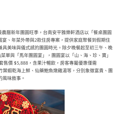
接農曆新年團圓旺季，台南安平雅樂軒酒店以「餐桌團圓
團圓宴、年菜外帶與2款住房專案，提供家庭聚餐到假期住
兼具美味與儀式感的團圓時光。除夕晚餐起至初三午、晚
應一般單點菜單與「馬年團圓宴」，團圓宴以「山、海、珍、寶」
套售價 $5,888，含果汁暢飲，房客專屬優惠僅需
肉、竹葉蝦乾海上鮮、仙藥鮑魚燉雞湯等，分別象徵富貴、團
的風味敘事。