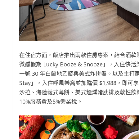
在住宿方面，飯店推出兩款住房專案，結合酒款
微醺假期 Lucky Booze & Snooze」，
一號 30 年白蘭地乙瓶與美式炸拼盤。以及主打家庭
Stay」，入住呼風樂窩並加購價 $1,988，即可享用
沙拉、海陸義式薄餅、美式煙燻豬肋排及軟性飲
10%服務費及5%營業稅。