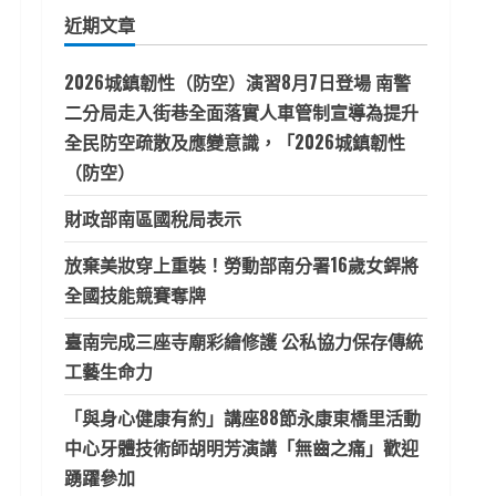
鍵
近期文章
字:
2026城鎮韌性（防空）演習8月7日登場 南警
二分局走入街巷全面落實人車管制宣導為提升
全民防空疏散及應變意識，「2026城鎮韌性
（防空）
財政部南區國稅局表示
放棄美妝穿上重裝！勞動部南分署16歲女銲將
全國技能競賽奪牌
臺南完成三座寺廟彩繪修護 公私協力保存傳統
工藝生命力
「與身心健康有約」講座88節永康東橋里活動
中心牙體技術師胡明芳演講「無齒之痛」歡迎
踴躍參加