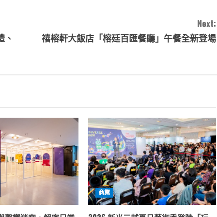
Next:
禮、
禧榕軒大飯店「榕廷百匯餐廳」午餐全新登場
商業