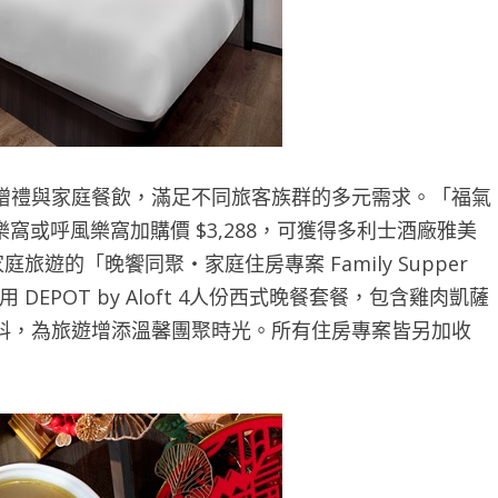
贈禮與家庭餐飲，滿足不同旅客族群的多元需求。「福氣
入住快活樂窩或呼風樂窩加購價 $3,288，可獲得多利士酒廠雅美
旅遊的「晚饗同聚・家庭住房專案 Family Supper
 DEPOT by Aloft 4人份西式晚餐套餐，包含雞肉凱薩
料，為旅遊增添溫馨團聚時光。所有住房專案皆另加收