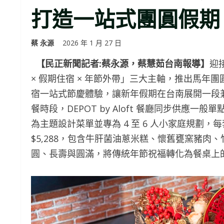
打造一站式團圓假期
蔡 永源
2026 年 1 月 27 日
【民正新聞記者:蔡永源，蔡慧茹台南報導】
迎
× 假期住宿 × 年節外帶」三大主軸，推出馬年
宿一站式節慶體驗，讓新年假期在台南展開一段
餐時段，DEPOT by Aloft 餐廳同步供
為主題設計菜單並專為 4 至 6 人小家庭規劃，每
$5,288，包含牛肝菌油蔥米糕、懷舊甕窯豬
圓、長壽與圓滿，將傳統年節祝福轉化為餐桌上