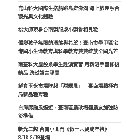
崑山科大國際生搭船跳島遊澎湖 海上旅運融合
觀光與文化體驗
挑大師現身台南榮服處小榮眷相見歡
偏鄉孩子無限的潛能與希望！臺南市學甲區宅
港國小生命教育與科學教育雙雙綻放全國光芒
南臺科大產設系學生赴澳實習 用精湛手藝修復
精品 跨越語言隔閡
鮮食玉米市場吹起「甜糯風」 臺南場積極布
局新品種育種
白海豚颱風逼近，臺南區農改場籲農友加強防
災準備
新光三越 台南小北門《做十六歲成年禮》
8/18-8/19登場