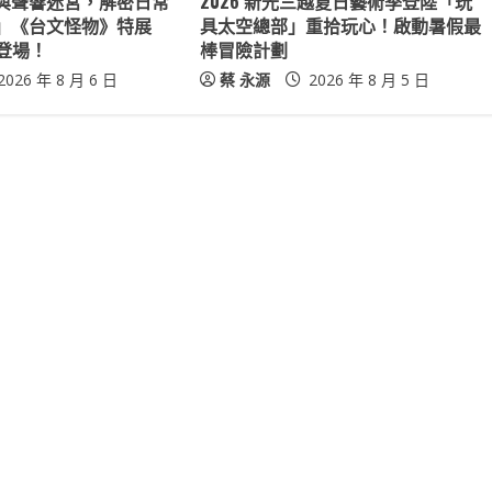
與聲響迷宮，解密日常
2026 新光三越夏日藝術季登陸「玩
」《台文怪物》特展
具太空總部」重拾玩心！啟動暑假最
爺登場！
棒冒險計劃
2026 年 8 月 6 日
蔡 永源
2026 年 8 月 5 日