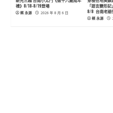
新光三越 台南小北門《做十六歲成年
穿梭在地美饌
a
禮》8/18-8/19登場
「語言變形記
8/8 台南老
蔡 永源
2026 年 8 月 6 日
d
蔡 永源
i
n
g