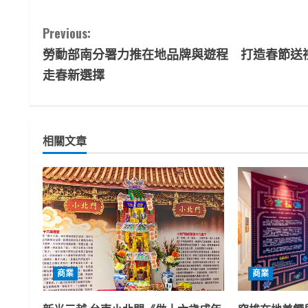
C
Previous:
勞動部南分署力推在地品牌與遊程 打造春節送
o
走春新選擇
n
t
相關文章
i
n
u
e
R
商業
商業
e