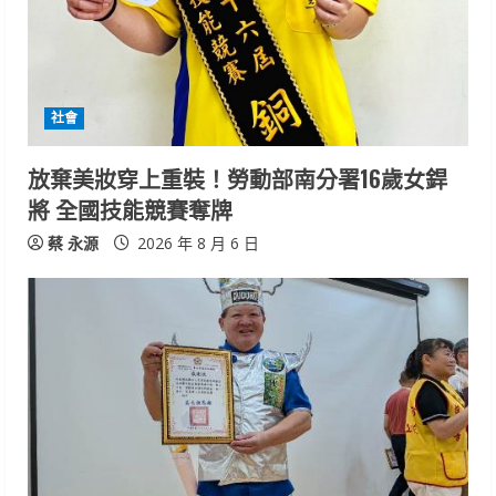
e
a
d
社會
i
放棄美妝穿上重裝！勞動部南分署16歲女銲
n
將 全國技能競賽奪牌
g
蔡 永源
2026 年 8 月 6 日