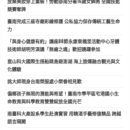
放棄美妝穿上重裝！勞動部南分署16歲女銲將 全國技能
競賽奪牌
臺南完成三座寺廟彩繪修護 公私協力保存傳統工藝生命
力
「與身心健康有約」講座88節永康東橋里活動中心牙體
技術師胡明芳演講「無齒之痛」歡迎踴躍參加
崑山科大國際生搭船跳島遊澎湖 海上旅運融合觀光與文
化體驗
挑大師現身台南榮服處小榮眷相見歡
偏鄉孩子無限的潛能與希望！臺南市學甲區宅港國小生
命教育與科學教育雙雙綻放全國光芒
南臺科大產設系學生赴澳實習 用精湛手藝修復精品 跨越
語言隔閡