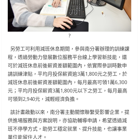
?
另勞工可利用減班休息期間，參與南分署辦理的訓練課
程，透過勞動力發展數位服務平台線上學習新技能，還
可於減班休息前後薪資差額範圍內，依實際參訓時數申
請訓練津貼，平均月投保薪資逾3萬1,800元之勞工，於
減班休息前後薪資差額範圍內，每月最高可領1萬6,300
元；平均月投保薪資3萬1,800元以下之勞工，每月最高
可領到2,940元，減輕經濟負擔。
該計畫啟動以來，南分署主動關懷聯繫受影響企業，提
供進場服務與方案說明，亦協助輔導申請，希望透過減
班不停學方式，助勞工穩定就業、提升技能，也讓事業
單位能留住人才。