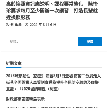
高齡換照資訊應透明、課程要常態化 陳怡
珍要求每月至少開辦一次講習 打造長輩就
近換照服務
蔡 永源
2026 年 8 月 6 日
搜
尋
關
鍵
近期文章
字:
2026城鎮韌性（防空）演習8月7日登場 南警二分局走入
街巷全面落實人車管制宣導為提升全民防空疏散及應變
意識，「2026城鎮韌性（防空）
財政部南區國稅局表示