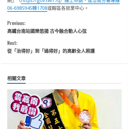
網」（
https://gov.tw/r7q）線上申請，或洽南分署專線
06-6985945轉1708
或轄區各就業中心。
C
Previous:
高鐵台南站國樂悠揚 古今融合動人心弦
o
Next:
n
從「治得好」到「過得好」的高齡全人照護
t
i
相關文章
n
u
e
R