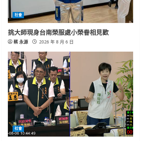
社會
挑大師現身台南榮服處小榮眷相見歡
蔡 永源
2026 年 8 月 6 日
社會