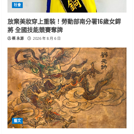
社會
放棄美妝穿上重裝！勞動部南分署16歲女銲
將 全國技能競賽奪牌
蔡 永源
2026 年 8 月 6 日
藝文