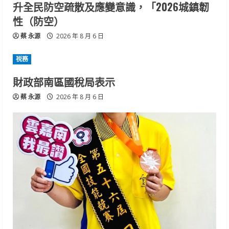
升全民防空疏散及應變意識，「2026城鎮韌
性（防空）
蔡 永源
2026 年 8 月 6 日
祱務
財政部南區國稅局表示
蔡 永源
2026 年 8 月 6 日