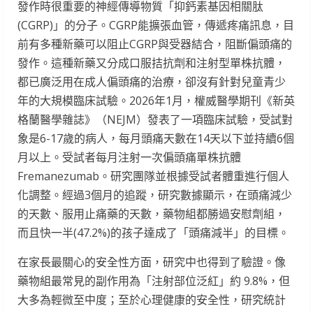
發作時很重要的神經傳導物質「抑鈣素基因相關肽
(CGRP)」的分子。CGRP能擴張血管，傳遞疼痛訊息，目
前有多種新藥可以阻止CGRP與受器結合，阻斷偏頭痛的
發作。這種新藥又分成口服拮抗劑和注射型單株抗體，
都已廣泛用在成人偏頭痛的治療，卻沒有針對兒童青少
年的大規模臨床試驗。2026年1月，權威醫學期刊《新英
格蘭醫學雜誌》（NEJM）發表了一項臨床試驗，受試對
象是6-17歲的病人，每月頭痛天數在14天以下並持續6個
月以上。受試者每月注射一次偏頭痛單株抗體
Fremanezumab。研究團隊並根據受試者體重進行個人
化調整。經過3個月的追蹤，研究數據顯示，在頭痛減少
的天數、服用止痛藥的天數，藥物組都勝過安慰劑組，
而且快一半(47.2%)的孩子達成了「頭痛減半」的目標。
在家長最關心的安全性方面，研究中也得到了驗證。像
藥物組最常見的副作用為「注射部位泛紅」約 9.8%，但
大多為輕微至中度；至於心理健康的安全性，研究統計