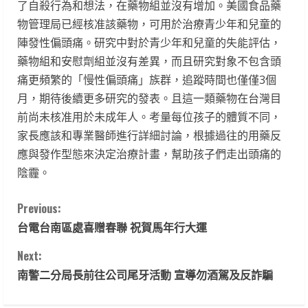
了自殺行為和想法，在藥物組並沒有增加。美國食品藥
物管理局已經核准該藥物，可用於治療青少年和兒童的
陣發性偏頭痛。研究中對於青少年和兒童的失能評估，
藥物組和安慰劑組並沒有差異，而且研究對象不包含頭
痛更頻繁的「慢性偏頭痛」族群，追蹤時間也僅僅3個
月，期待後續更多研究的發表。且這一類藥物在台灣目
前尚未核准用於未成年人。考量每位孩子的體質不同，
家長應該和專業醫師進行詳細討論，根據過往的用藥反
應與發作型態來決定治療計畫，幫助孩子們走出頭痛的
陰霾。
C
Previous:
台電台南區處喜贈春聯 祝賀馬年行大運
o
Next:
n
南警二分局長前往公司尾牙活動 宣導勿酒駕及反詐騙
t