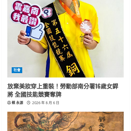
社會
放棄美妝穿上重裝！勞動部南分署16歲女銲
將 全國技能競賽奪牌
蔡 永源
2026 年 8 月 6 日