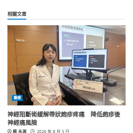
i
相關文章
n
u
e
R
e
a
d
醫療
i
神經阻斷術緩解帶狀皰疹疼痛 降低皰疹後
n
神經痛風險
蔡 永源
2026 年 8 月 5 日