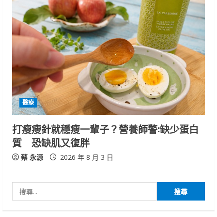
醫療
打瘦瘦針就穩瘦一輩子？營養師警:缺少蛋白
質 恐缺肌又復胖
蔡 永源
2026 年 8 月 3 日
搜
尋
關