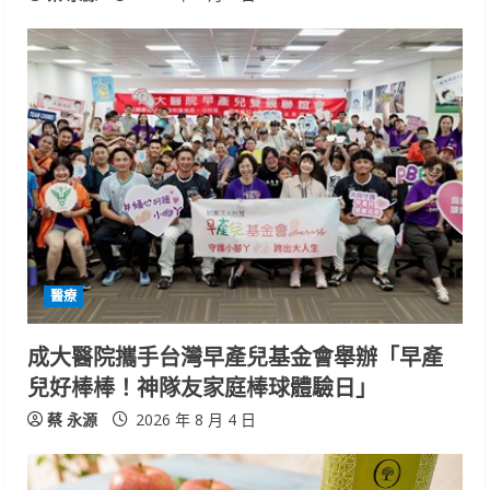
g
醫療
成大醫院攜手台灣早產兒基金會舉辦「早產
兒好棒棒！神隊友家庭棒球體驗日」
蔡 永源
2026 年 8 月 4 日