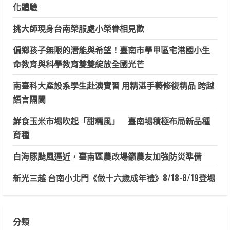
化體驗
挑大師現身台南榮服處小榮眷相見歡
偏鄉孩子無限的潛能與希望！臺南市學甲區宅港國小生
命教育與科學教育雙雙綻放全國光芒
南臺科大產設系學生赴澳實習 用精湛手藝修復精品 跨越
語言隔閡
鮮食玉米市場吹起「甜糯風」 臺南場積極布局新品種
育種
白海豚颱風逼近，臺南區農改場籲農友加強防災準備
新光三越 台南小北門《做十六歲成年禮》8/18-8/19登場
分類