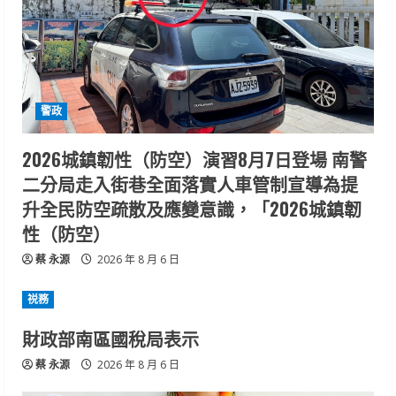
警政
2026城鎮韌性（防空）演習8月7日登場 南警
二分局走入街巷全面落實人車管制宣導為提
升全民防空疏散及應變意識，「2026城鎮韌
性（防空）
蔡 永源
2026 年 8 月 6 日
祱務
財政部南區國稅局表示
蔡 永源
2026 年 8 月 6 日