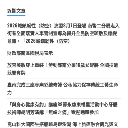
鍵
近期文章
字:
2026城鎮韌性（防空）演習8月7日登場 南警二分局走入
街巷全面落實人車管制宣導為提升全民防空疏散及應變
意識，「2026城鎮韌性（防空）
財政部南區國稅局表示
放棄美妝穿上重裝！勞動部南分署16歲女銲將 全國技能
競賽奪牌
臺南完成三座寺廟彩繪修護 公私協力保存傳統工藝生命
力
「與身心健康有約」講座88節永康東橋里活動中心牙體
技術師胡明芳演講「無齒之痛」歡迎踴躍參加
崑山科大國際生搭船跳島遊澎湖 海上旅運融合觀光與文