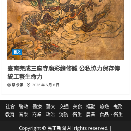
藝文
臺南完成三座寺廟彩繪修護 公私協力保存傳
統工藝生命力
蔡 永源
2026 年 8 月 6 日
社會
警政
醫療
藝文
交通
美食
運動
旅遊
祱務
教育
音樂
商業
政治
消防
衛生
農業
食品、衛生
Copyright © 民正新聞 All rights reserved.
|