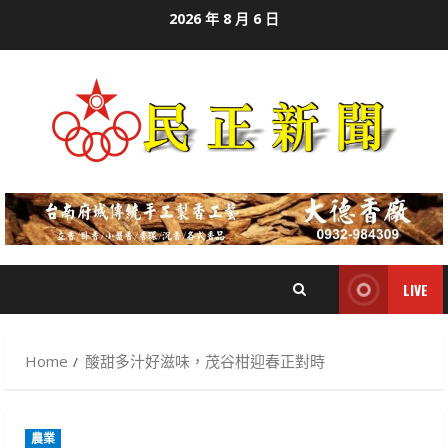
Skip
2026 年 8 月 6 日
to
content
LIVE
Home
酸甜多汁好滋味，茂谷柑迎春正對時
農業