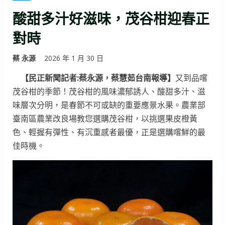
酸甜多汁好滋味，茂谷柑迎春正
對時
蔡 永源
2026 年 1 月 30 日
【民正新聞記者:蔡永源，蔡慧茹台南報導】
又到品嚐
茂谷柑的季節！茂谷柑的風味濃郁誘人、酸甜多汁、滋
味層次分明，是春節不可或缺的重要應景水果。農業部
臺南區農業改良場教您選購茂谷柑，以挑選果皮橙黃
色、輕握有彈性、有沉重感者最優，正是選購嚐鮮的最
佳時機。