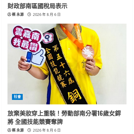
財政部南區國稅局表示
蔡 永源
2026 年 8 月 6 日
社會
放棄美妝穿上重裝！勞動部南分署16歲女銲
將 全國技能競賽奪牌
蔡 永源
2026 年 8 月 6 日