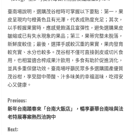
臺南場說明，選購茂谷柑時可掌握以下要點：第一，果
皮呈現均勻橙黃色且有光澤，代表成熟度充足；其次，
以手輕握果實時，應感覺飽滿且富彈性，避免選購果皮
皺縮或已有失水現象的果品；第三，果蒂完整未脫落，
新鮮度較佳；最後，選擇手感較沉重的果實，果肉發育
較充實、水分也較多。茂谷柑不僅可直接剝皮或切片食
用，也相當適合榨成果汁飲用，多食有助於促進消化，
並具多重保健功效。臺南場呼籲民眾多多選購國產優質
茂谷柑，享受甜中帶酸、汁多味美的幸福滋味，吃得安
心又健康。
C
Previous:
新年台南踏春來「台南大飯店」，暢享豪華台南味與法
o
老特展專案熱烈洽詢中
n
Next: