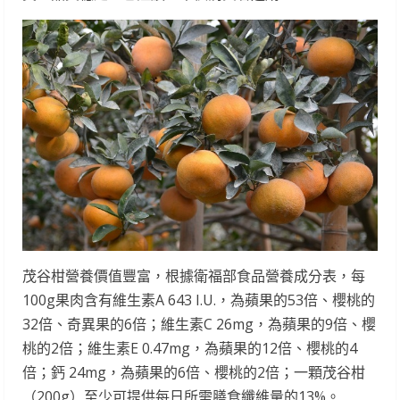
茂谷柑營養價值豐富，根據衛福部食品營養成分表，每
100g果肉含有維生素A 643 I.U.，為蘋果的53倍、櫻桃的
32倍、奇異果的6倍；維生素C 26mg，為蘋果的9倍、櫻
桃的2倍；維生素E 0.47mg，為蘋果的12倍、櫻桃的4
倍；鈣 24mg，為蘋果的6倍、櫻桃的2倍；一顆茂谷柑
（200g）至少可提供每日所需膳食纖維量的13%。