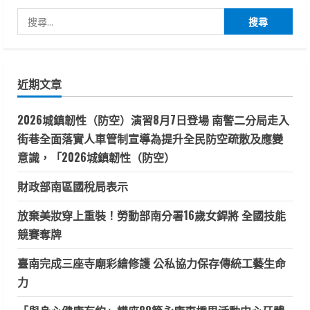
搜
尋
關
鍵
近期文章
字:
2026城鎮韌性（防空）演習8月7日登場 南警二分局走入
街巷全面落實人車管制宣導為提升全民防空疏散及應變
意識，「2026城鎮韌性（防空）
財政部南區國稅局表示
放棄美妝穿上重裝！勞動部南分署16歲女銲將 全國技能
競賽奪牌
臺南完成三座寺廟彩繪修護 公私協力保存傳統工藝生命
力