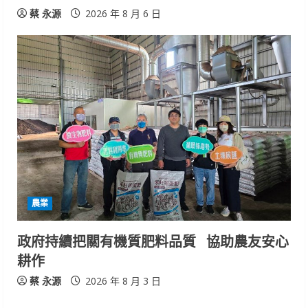
蔡 永源
2026 年 8 月 6 日
農業
政府持續把關有機質肥料品質 協助農友安心
耕作
蔡 永源
2026 年 8 月 3 日