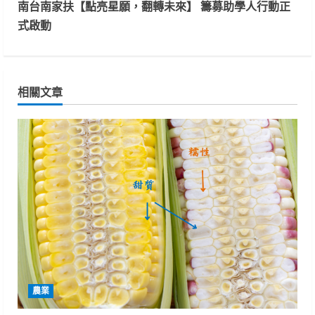
t
南台南家扶【點亮星願，翻轉未來】 籌募助學人行動正
式啟動
i
n
相關文章
u
e
R
e
a
d
i
農業
n