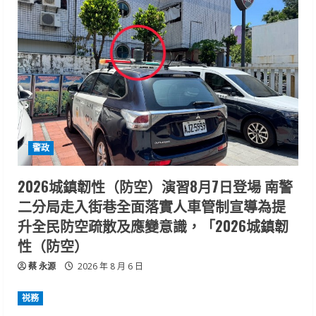
警政
2026城鎮韌性（防空）演習8月7日登場 南警
二分局走入街巷全面落實人車管制宣導為提
升全民防空疏散及應變意識，「2026城鎮韌
性（防空）
蔡 永源
2026 年 8 月 6 日
祱務