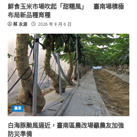
鮮食玉米市場吹起「甜糯風」 臺南場積極
g
布局新品種育種
蔡 永源
2026 年 8 月 6 日
農業
白海豚颱風逼近，臺南區農改場籲農友加強
防災準備