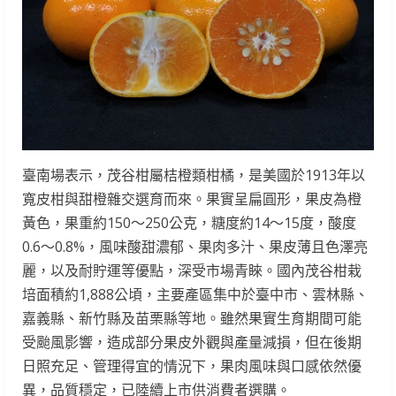
臺南場表示，茂谷柑屬桔橙類柑橘，是美國於1913年以
寬皮柑與甜橙雜交選育而來。果實呈扁圓形，果皮為橙
黃色，果重約150～250公克，糖度約14～15度，酸度
0.6～0.8%，風味酸甜濃郁、果肉多汁、果皮薄且色澤亮
麗，以及耐貯運等優點，深受市場青睞。國內茂谷柑栽
培面積約1,888公頃，主要產區集中於臺中市、雲林縣、
嘉義縣、新竹縣及苗栗縣等地。雖然果實生育期間可能
受颱風影響，造成部分果皮外觀與產量減損，但在後期
日照充足、管理得宜的情況下，果肉風味與口感依然優
異，品質穩定，已陸續上市供消費者選購。