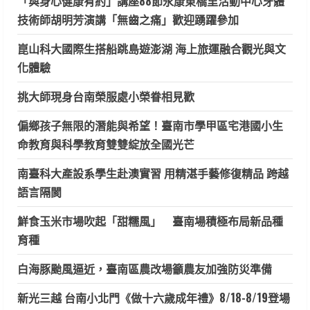
「與身心健康有約」講座88節永康東橋里活動中心牙體
技術師胡明芳演講「無齒之痛」歡迎踴躍參加
崑山科大國際生搭船跳島遊澎湖 海上旅運融合觀光與文
化體驗
挑大師現身台南榮服處小榮眷相見歡
偏鄉孩子無限的潛能與希望！臺南市學甲區宅港國小生
命教育與科學教育雙雙綻放全國光芒
南臺科大產設系學生赴澳實習 用精湛手藝修復精品 跨越
語言隔閡
鮮食玉米市場吹起「甜糯風」 臺南場積極布局新品種
育種
白海豚颱風逼近，臺南區農改場籲農友加強防災準備
新光三越 台南小北門《做十六歲成年禮》8/18-8/19登場