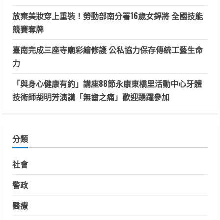
放棄美妝穿上重裝！勞動部南分署16歲女銲將 全國技能
競賽奪牌
臺南完成三座寺廟彩繪修護 公私協力保存傳統工藝生命
力
「與身心健康有約」講座88節永康東橋里活動中心牙體
技術師胡明芳演講「無齒之痛」歡迎踴躍參加
分類
社會
警政
醫療