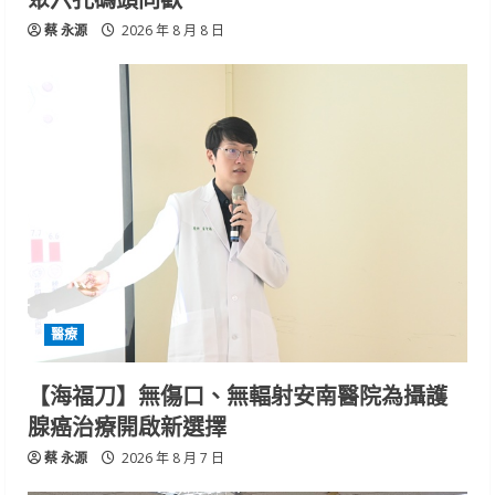
蔡 永源
2026 年 8 月 8 日
醫療
【海福刀】無傷口、無輻射安南醫院為攝護
腺癌治療開啟新選擇
蔡 永源
2026 年 8 月 7 日