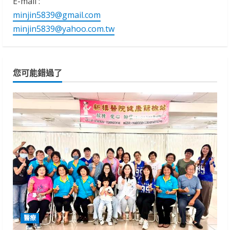
E-mail :
minjin5839@gmail.com
minjin5839@yahoo.com.tw
您可能錯過了
醫療