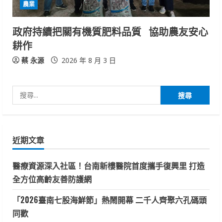
農業
政府持續把關有機質肥料品質 協助農友安心
耕作
蔡 永源
2026 年 8 月 3 日
搜
尋
關
鍵
近期文章
字:
醫療資源深入社區！台南新樓醫院首度攜手復興里 打造
全方位高齡友善防護網
「2026臺南七股海鮮節」熱鬧開幕 二千人齊聚六孔碼頭
同歡