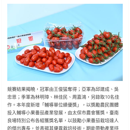
競賽結果揭曉，冠軍由王俊猛奪得；亞軍為邱建成、吳
忠恩；季軍為林明璋、林佳民、周嘉鴻，另錄取10名佳
作。本年度新增「輔導單位績優獎」，以獎勵農民團體
投入輔導小果番茄產業發展，由太保市農會獲獎。臺南
良場特別公布各組獲獎名單，以鼓勵小果番茄栽培達人
的傑出專長，並表揚其優異栽培技術，期能帶動產業持