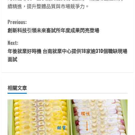
續精進，提升整體品質與市場競爭力。
C
Previous:
創新科技引領未來畜試所年度成果閃亮登場
o
Next:
n
年後就業好時機 台南就業中心提供18家逾310個職缺現場
t
面試
i
n
相關文章
u
e
R