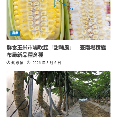
e
a
d
i
農業
n
鮮食玉米市場吹起「甜糯風」 臺南場積極
布局新品種育種
g
蔡 永源
2026 年 8 月 6 日