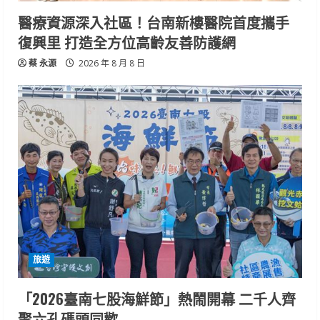
醫療資源深入社區！台南新樓醫院首度攜手
復興里 打造全方位高齡友善防護網
蔡 永源
2026 年 8 月 8 日
旅遊
「2026臺南七股海鮮節」熱鬧開幕 二千人齊
聚六孔碼頭同歡