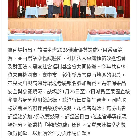
臺南場指出，該場主辦2026健康優質設施小果番茄競
賽，並由農業藥物試驗所、社團法人臺灣種苗改進協會
及財團法人農友社會福利基金會共同協辦。今年共有90
位來自桃園市、臺中市、彰化縣及雲嘉南地區的果農，
不畏颱風與高溫等環境考驗報名參加競賽。為確保果品
安全與參賽規範，該場於1月26日至27日派員至果園查核
參賽者身分與用藥紀錄，並進行田間衛生審查，同時取
樣送農藥所辦理農藥殘留檢測，超標者淘汰，無檢出者
評鑑總分加2分以資鼓勵。評鑑當日由5位產官學專家現
場評分，並秉持「寧缺勿濫」原則，品質未達標準者獎
項得從缺，以維護公信力與市場信賴。