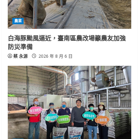
農業
白海豚颱風逼近，臺南區農改場籲農友加強
防災準備
蔡 永源
2026 年 8 月 6 日