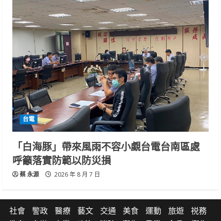
台電
「白海豚」帶來風雨不容小覷台電台南區處
呼籲落實防範以防災損
蔡 永源
2026 年 8 月 7 日
社會
警政
醫療
藝文
交通
美食
運動
旅遊
祱務