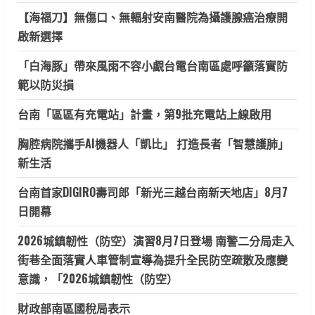
【海福刀】無傷口、無輻射安南醫院為攝護腺癌治療開
啟新選擇
「白海豚」帶來風雨不容小覷台電台南區處呼籲落實防
範以防災損
台南「區區有充電站」計畫，第9批充電站上線啟用
胸腔病院攜手AI機器人「凱比」 打造長者「智慧護肺」
新生活
台南首家DIGIRO壽司郎「新光三越台南新天地店」8月7
日開幕
2026城鎮韌性（防空）演習8月7日登場 南警二分局走入
街巷全面落實人車管制宣導為提升全民防空疏散及應變
意識，「2026城鎮韌性（防空）
財政部南區國稅局表示