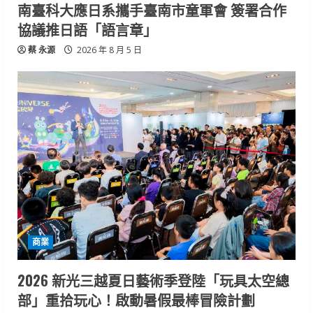
南臺科大應日系攜手臺南市童軍會 簽署合作
協議推日語「語言章」
蔡 永源
2026 年 8 月 5 日
商業
2026 新光三越夏日藝術季登陸「玩具太空總
部」重拾玩心！啟動暑假最棒冒險計劃