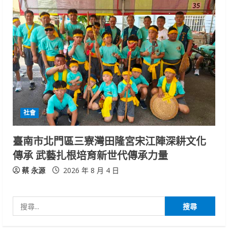
社會
臺南市北門區三寮灣田隆宮宋江陣深耕文化
傳承 武藝扎根培育新世代傳承力量
蔡 永源
2026 年 8 月 4 日
搜
尋