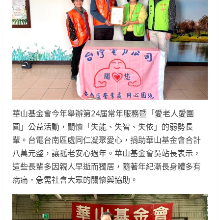
華山基金會今年舉辦第24屆常年服務暨「愛老人愛團
圓」公益活動，關懷「失能、失智、失依」的弱勢長
輩。台電台南區處同仁凝聚愛心，捐助華山基金會合計
八萬元整，讓孤老安心過年。華山基金會吳站長表示，
這些長輩多因親人早逝而獨居，隨著年紀漸長身體多有
病痛，急需社會大眾的關懷與協助。