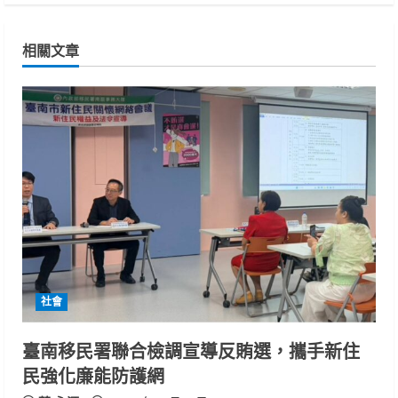
n
相關文章
u
e
R
e
a
d
i
社會
n
臺南移民署聯合檢調宣導反賄選，攜手新住
g
民強化廉能防護網