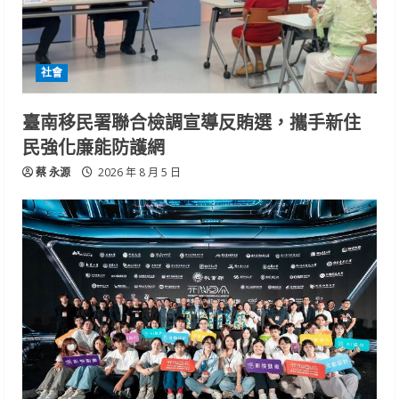
社會
臺南移民署聯合檢調宣導反賄選，攜手新住
民強化廉能防護網
蔡 永源
2026 年 8 月 5 日