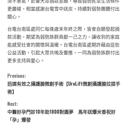
濟不景氣，影響大眾捐款意願，導致弱勢民眾生活條件
更嚴峻，相當感謝台電雪中送炭，持續對弱勢團體付出
關心。
台電台南區處同仁每逢歲末年終之際，皆會自願發起捐
款活動，期望為弱勢族群貢獻一己之力，讓收到的家庭
能感受社會的關懷與溫暖。台電台南區處期許藉由這些
公益活動，引起大眾共鳴及響應，一同為弱勢族群付出
更多支持與愛心。
C
Previous:
迅速有效之攝護腺微創手術【UroLift微創攝護腺拉提手
o
術】
n
Next:
t
中醫好孕門診10年助1800對圓夢 馬年送爆米香祝好
「孕」爆發
i