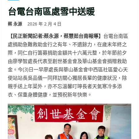
台電台南區處雪中送暖
蔡 永源
2026 年 2 月 4 日
【民正新聞記者:蔡永源，蔡慧茹台南報導】
台電台南區
處捐助急難救助金行之有年、不遺餘力，在歲末年終之
際，同仁自行籌募捐助金額共十六萬元整，於年節前夕
由廖學智處長代表至創世基金會及華山基金會捐贈救助
金。今(3)日一早廖處長與華山基金會中西區社區愛心天
使站站長吳品儀一同拜訪關心獨居長輩的健康狀況，除
親手送上年菜外，亦不忘溫馨叮嚀長者天氣寒冷多添
衣、保重身體健康，並預祝新年快樂。