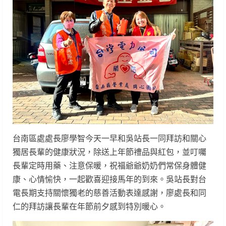
台南區處處長廖學智今天一早和吳站長一同拜訪和關心
獨居長輩的健康狀況，除送上年節禮品與紅包，並叮囑
長輩定時用藥、注意保暖，祝福爺爺奶奶們常保身體健
康、心情愉快，一起歡喜迎接馬年的到來。吳站長對台
電長期支持關懷獨老的慈善活動表達感謝，廖處長和同
仁的拜訪讓長輩在年節前夕感到特別暖心。