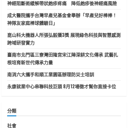
神經阻斷術緩解帶狀皰疹疼痛 降低皰疹後神經痛風險
成大醫院攜手台灣早產兒基金會舉辦「早產兒好棒棒！
神隊友家庭棒球體驗日」
崑山科大機器人所張弘毅獲3獎 展現綠色科技與智慧感測
跨域研發實力
臺南市北門區三寮灣田隆宮宋江陣深耕文化傳承 武藝扎
根培育新世代傳承力量
南消六大攜手和順工業園區辦理防災士培訓
永康就業中心串聯科技巨頭 8月12場徵才幫你直接卡位
分類
社會