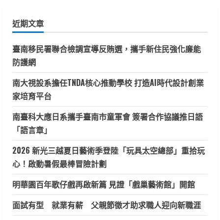
關
鍵
近期文章
字:
臺南移民署聯合檢調宣導反賄選，攜手新住民強化廉能
防護網
南大視設系擔任TNDA核心推動學校 打造AI時代設計創業
家培育平台
南臺科大應日系攜手臺南市童軍會 簽署合作協議推日語
「語言章」
2026 新光三越夏日藝術季登陸「玩具太空總部」重拾玩
心！啟動暑假最棒冒險計劃
明華園百年歌仔戲再啟新篇 見證「戲巢藝術館」開館
面試有型 就業有薪 父親節徵才助求職人迎向新職涯