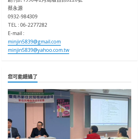
蔡永源
0932-984309
TEL : 06-2277282
E-mail :
minjin5839@gmail.com
minjin5839@yahoo.com.tw
您可能錯過了