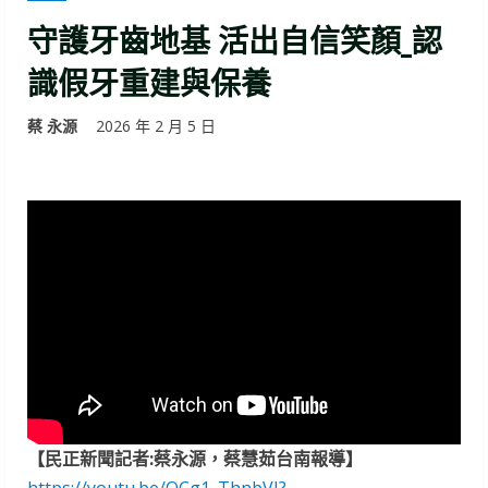
守護牙齒地基 活出自信笑顏_認
識假牙重建與保養
蔡 永源
2026 年 2 月 5 日
【民正新聞記者:蔡永源，蔡慧茹台南報導】