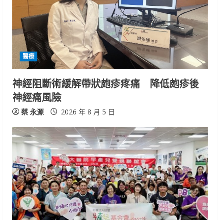
e
a
d
醫療
i
神經阻斷術緩解帶狀皰疹疼痛 降低皰疹後
n
神經痛風險
g
蔡 永源
2026 年 8 月 5 日