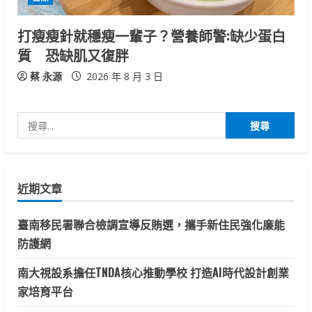
打瘦瘦針就穩瘦一輩子？營養師警:缺少蛋白
質 恐缺肌又復胖
蔡 永源
2026 年 8 月 3 日
搜
尋
關
鍵
近期文章
字:
臺南移民署聯合檢調宣導反賄選，攜手新住民強化廉能
防護網
南大視設系擔任TNDA核心推動學校 打造AI時代設計創業
家培育平台