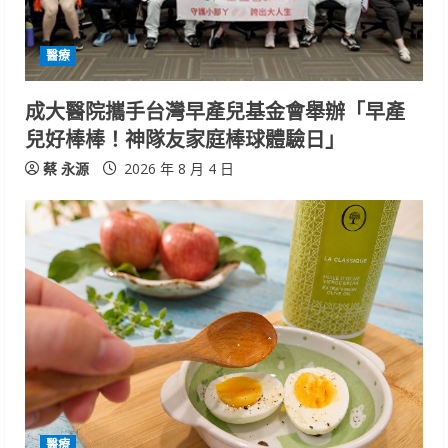
醫療
成大醫院攜手台灣早產兒基金會舉辦「早產
兒好棒棒！神隊友家庭棒球體驗日」
蔡 永源
2026 年 8 月 4 日
醫療