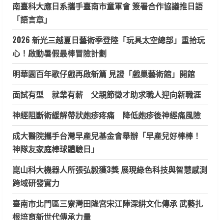
南臺科大應日系攜手臺南市童軍會 簽署合作協議推日語
「語言章」
2026 新光三越夏日藝術季登陸「玩具太空總部」重拾玩
心！啟動暑假最棒冒險計劃
明華園百年歌仔戲再啟新篇 見證「戲巢藝術館」開館
面試有型 就業有薪 父親節徵才助求職人迎向新職涯
神經阻斷術緩解帶狀皰疹疼痛 降低皰疹後神經痛風險
成大醫院攜手台灣早產兒基金會舉辦「早產兒好棒棒！
神隊友家庭棒球體驗日」
崑山科大機器人所張弘毅獲3獎 展現綠色科技與智慧感測
跨域研發實力
臺南市北門區三寮灣田隆宮宋江陣深耕文化傳承 武藝扎
根培育新世代傳承力量