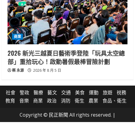
商業
2026 新光三越夏日藝術季登陸「玩具太空總
部」重拾玩心！啟動暑假最棒冒險計劃
蔡 永源
2026 年 8 月 5 日
社會
警政
醫療
藝文
交通
美食
運動
旅遊
祱務
教育
音樂
商業
政治
消防
衛生
農業
食品、衛生
Copyright © 民正新聞 All rights reserved.
|