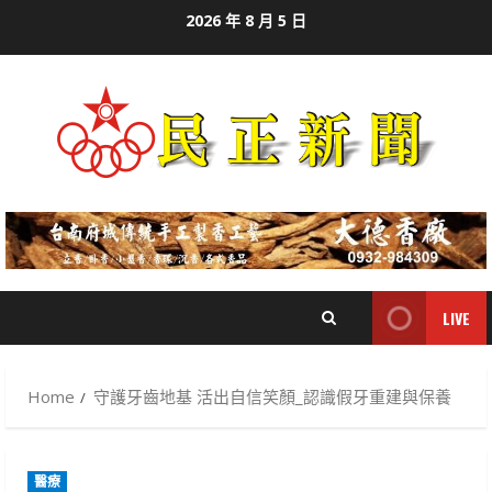
Skip
2026 年 8 月 5 日
to
content
LIVE
Home
守護牙齒地基 活出自信笑顏_認識假牙重建與保養
醫療