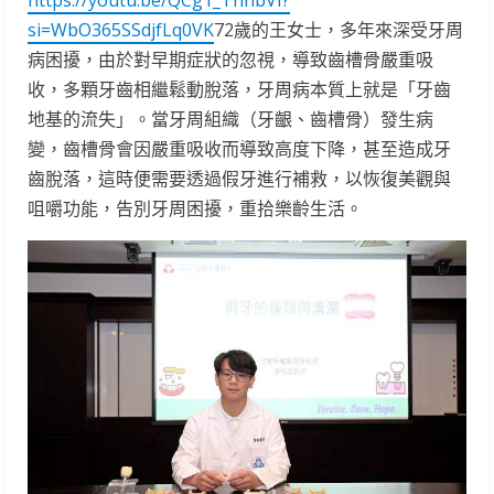
https://youtu.be/QCg1_ThnbVI?
si=WbO365SSdjfLq0VK
72歲的王女士，多年來深受牙周
病困擾，由於對早期症狀的忽視，導致齒槽骨嚴重吸
收，多顆牙齒相繼鬆動脫落，牙周病本質上就是「牙齒
地基的流失」。當牙周組織（牙齦、齒槽骨）發生病
變，齒槽骨會因嚴重吸收而導致高度下降，甚至造成牙
齒脫落，這時便需要透過假牙進行補救，以恢復美觀與
咀嚼功能，告別牙周困擾，重拾樂齡生活。