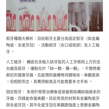
假牙種類大解析：目前假牙主要分為固定假牙（如金屬
陶瓷、全瓷牙冠）、活動假牙（全口或局部）及人工植
牙 。
人工植牙： 構造包含植入缺牙區的人工牙根與上方的支
台齒及假牙 。優點在於「缺一顆、種一顆」，不需修磨
鄰近的健康牙齒，且能預防齒槽骨持續吸收，美觀度高
。但相對而言，其費用較高且可能需要多次手術 。
固定假牙： 多用於根管治療後或是齒質結構缺損過多的
牙齒，同樣能恢復美觀。目前常見的材質有金屬陶瓷牙
與全瓷牙冠。其中全瓷牙冠在美觀跟強度上更勝金屬陶