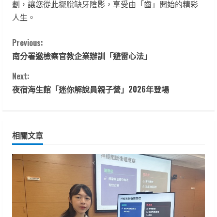
劃，讓您從此擺脫缺牙陰影，享受由「齒」開始的精彩
人生。
C
Previous:
南分署邀檢察官教企業辦訓「避雷心法」
o
Next:
n
夜宿海生館「迷你解說員親子營」2026年登場
t
i
相關文章
n
u
e
R