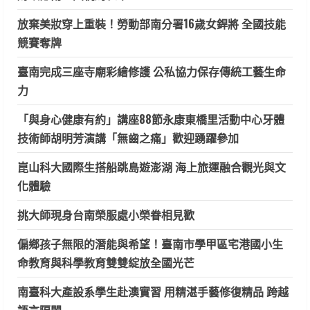
放棄美妝穿上重裝！勞動部南分署16歲女銲將 全國技能
競賽奪牌
臺南完成三座寺廟彩繪修護 公私協力保存傳統工藝生命
力
「與身心健康有約」講座88節永康東橋里活動中心牙體
技術師胡明芳演講「無齒之痛」歡迎踴躍參加
崑山科大國際生搭船跳島遊澎湖 海上旅運融合觀光與文
化體驗
挑大師現身台南榮服處小榮眷相見歡
偏鄉孩子無限的潛能與希望！臺南市學甲區宅港國小生
命教育與科學教育雙雙綻放全國光芒
南臺科大產設系學生赴澳實習 用精湛手藝修復精品 跨越