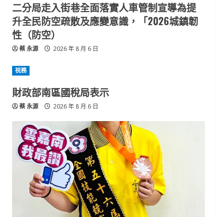
二分局走入街巷全面落實人車管制宣導為提
升全民防空疏散及應變意識，「2026城鎮韌
性（防空）
蔡 永源
2026 年 8 月 6 日
祱務
財政部南區國稅局表示
蔡 永源
2026 年 8 月 6 日