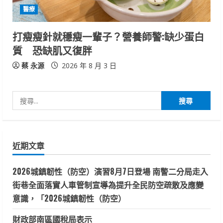
醫療
打瘦瘦針就穩瘦一輩子？營養師警:缺少蛋白
質 恐缺肌又復胖
蔡 永源
2026 年 8 月 3 日
搜
尋
關
鍵
近期文章
字:
2026城鎮韌性（防空）演習8月7日登場 南警二分局走入
街巷全面落實人車管制宣導為提升全民防空疏散及應變
意識，「2026城鎮韌性（防空）
財政部南區國稅局表示