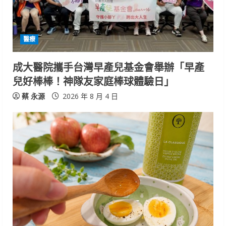
醫療
成大醫院攜手台灣早產兒基金會舉辦「早產
兒好棒棒！神隊友家庭棒球體驗日」
蔡 永源
2026 年 8 月 4 日