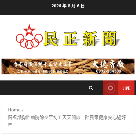
Skip
2026 年 8 月 6 日
to
content
LIVE
Home
衛福部胸腔病院除夕至初五天天開診 陪民眾健康安心過好
年