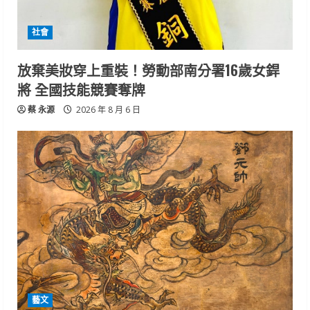
社會
放棄美妝穿上重裝！勞動部南分署16歲女銲
將 全國技能競賽奪牌
蔡 永源
2026 年 8 月 6 日
藝文