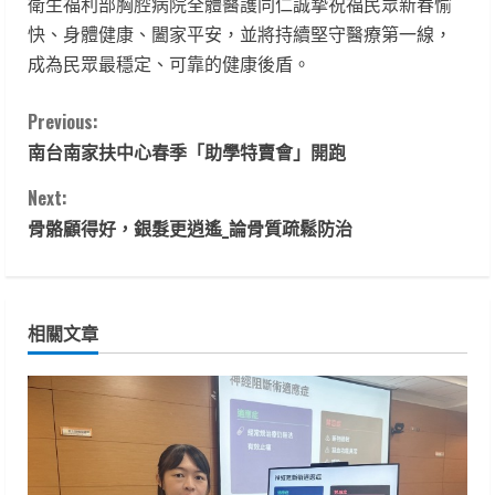
衛生福利部胸腔病院全體醫護同仁誠摯祝福民眾新春愉
快、身體健康、闔家平安，並將持續堅守醫療第一線，
成為民眾最穩定、可靠的健康後盾。
C
Previous:
南台南家扶中心春季「助學特賣會」開跑
o
Next:
n
骨骼顧得好，銀髮更逍遙­_論骨質疏鬆防治
t
i
相關文章
n
u
e