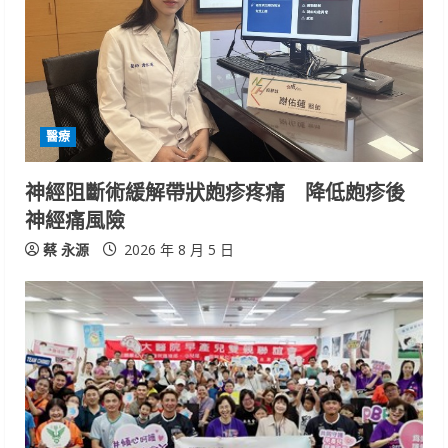
R
e
a
d
醫療
i
神經阻斷術緩解帶狀皰疹疼痛 降低皰疹後
n
神經痛風險
g
蔡 永源
2026 年 8 月 5 日