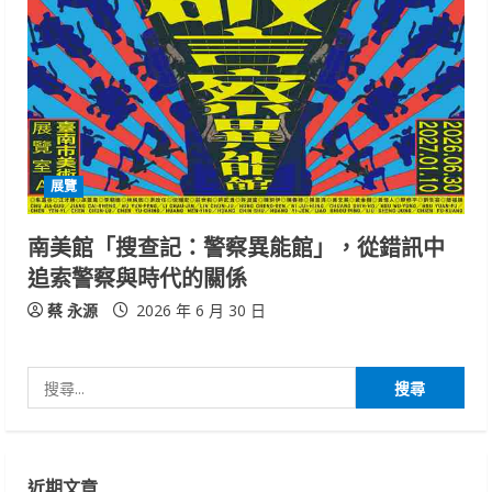
展覽
南美館「搜查記：警察異能館」，從錯訊中
追索警察與時代的關係
蔡 永源
2026 年 6 月 30 日
搜
尋
關
鍵
近期文章