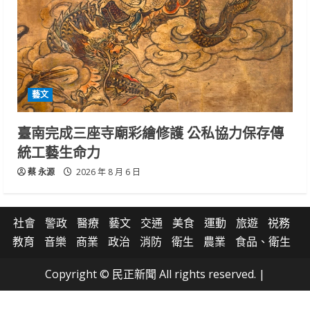
藝文
臺南完成三座寺廟彩繪修護 公私協力保存傳
統工藝生命力
蔡 永源
2026 年 8 月 6 日
社會
警政
醫療
藝文
交通
美食
運動
旅遊
祱務
教育
音樂
商業
政治
消防
衛生
農業
食品、衛生
Copyright © 民正新聞 All rights reserved.
|