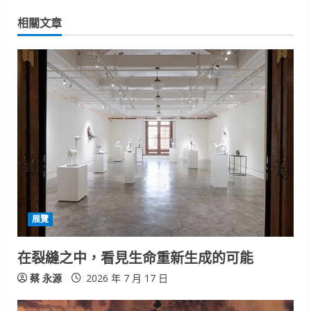
n
相關文章
u
e
R
e
a
d
i
展覽
n
在裂縫之中，看見生命重新生成的可能
g
蔡 永源
2026 年 7 月 17 日