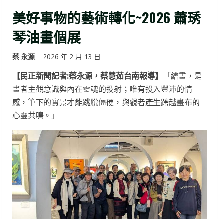
美好事物的藝術轉化~2026 蕭琇
琴油畫個展
蔡 永源
2026 年 2 月 13 日
【民正新聞記者:蔡永源，蔡慧茹台南報導】
「繪畫，是
畫者主觀意識與內在靈魂的投射；唯有投入豐沛的情
感，筆下的實景才能跳脫僵硬，與觀者產生跨越畫布的
心靈共鳴。」