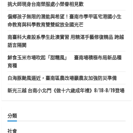
挑大師現身台南榮服處小榮眷相見歡
偏鄉孩子無限的潛能與希望！臺南市學甲區宅港國小生
命教育與科學教育雙雙綻放全國光芒
南臺科大產設系學生赴澳實習 用精湛手藝修復精品 跨越
語言隔閡
鮮食玉米市場吹起「甜糯風」 臺南場積極布局新品種
育種
白海豚颱風逼近，臺南區農改場籲農友加強防災準備
新光三越 台南小北門《做十六歲成年禮》8/18-8/19登場
分類
社會