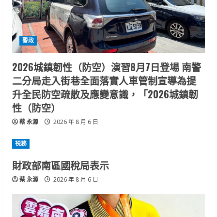
警政
2026城鎮韌性（防空）演習8月7日登場 南警
二分局走入街巷全面落實人車管制宣導為提
升全民防空疏散及應變意識，「2026城鎮韌
性（防空）
蔡 永源
2026 年 8 月 6 日
祱務
財政部南區國稅局表示
蔡 永源
2026 年 8 月 6 日