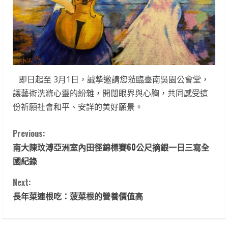
​ 即日起至 3月1日，誠摯邀請您蒞臨臺南吳園公會堂，
讓藝術洗滌心靈的紛雜，開闊眼界與心胸，共同感受這
份祈願社會和平、安詳的美好願景。
C
Previous:
南大陳玟溥亞洲室內田徑錦標賽60公尺摘銀一日三寫全
o
國紀錄
n
Next:
t
長年菜連根吃：菠菜根的營養價值高
i