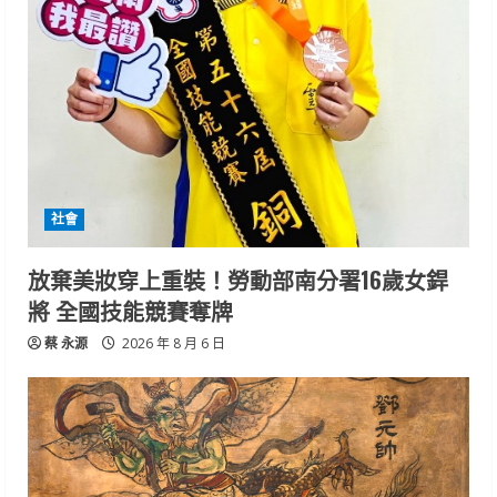
社會
放棄美妝穿上重裝！勞動部南分署16歲女銲
將 全國技能競賽奪牌
蔡 永源
2026 年 8 月 6 日