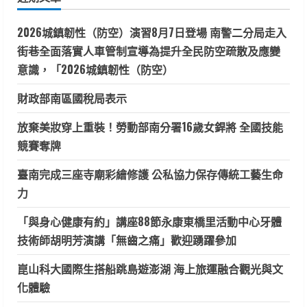
字:
2026城鎮韌性（防空）演習8月7日登場 南警二分局走入
街巷全面落實人車管制宣導為提升全民防空疏散及應變
意識，「2026城鎮韌性（防空）
財政部南區國稅局表示
放棄美妝穿上重裝！勞動部南分署16歲女銲將 全國技能
競賽奪牌
臺南完成三座寺廟彩繪修護 公私協力保存傳統工藝生命
力
「與身心健康有約」講座88節永康東橋里活動中心牙體
技術師胡明芳演講「無齒之痛」歡迎踴躍參加
崑山科大國際生搭船跳島遊澎湖 海上旅運融合觀光與文
化體驗