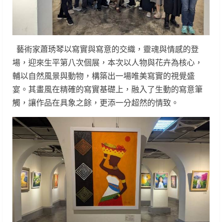
藝術家蕭琇琴以寫實與寫意的交織，靈魂與情感的登
場，​迎來生平第八次個展，本次以人物與花卉為核心，
輔以自然風景與動物，構築出一場唯美寫實的視覺盛
宴。其畫風在精確的寫實基礎上，融入了生動的寫意筆
觸，讓作品在具象之餘，更添一分超然的情致。