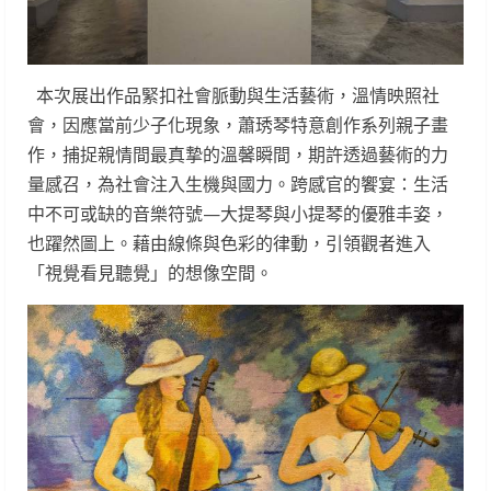
​ 本次展出作品緊扣社會脈動與生活藝術，溫情映照社
會，因應當前少子化現象，蕭琇琴特意創作系列親子畫
作，捕捉親情間最真摯的溫馨瞬間，期許透過藝術的力
量感召，為社會注入生機與國力。​跨感官的饗宴：生活
中不可或缺的音樂符號—大提琴與小提琴的優雅丰姿，
也躍然圖上。藉由線條與色彩的律動，引領觀者進入
「視覺看見聽覺」的想像空間。