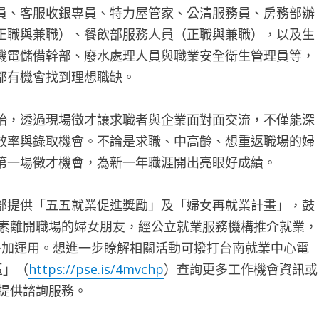
員、客服收銀專員、特力屋管家、公清服務員、房務部辦
正職與兼職）、餐飲部服務人員（正職與兼職），以及生
機電儲備幹部、廢水處理人員與職業安全衛生管理員等，
都有機會找到理想職缺。
始，透過現場徵才讓求職者與企業面對面交流，不僅能深
效率與錄取機會。不論是求職、中高齡、想重返職場的婦
第一場徵才機會，為新一年職涯開出亮眼好成績。
部提供「五五就業促進獎勵」及「婦女再就業計畫」，鼓
因素離開職場的婦女朋友，經公立就業服務機構推介就業，
多加運用。想進一步瞭解相關活動可撥打台南就業中心電
區」（
https://pse.is/4mvchp
）查詢更多工作機會資訊或
專人提供諮詢服務。