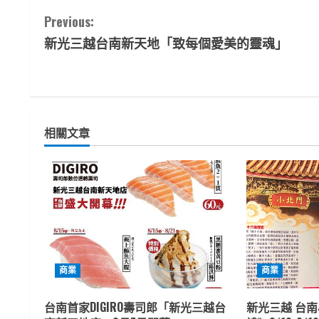
C
Previous:
新光三越台南新天地「致每個愛美的靈魂」
o
n
t
相關文章
i
n
u
e
R
商業
商業
e
台南首家DIGIRO壽司郎「新光三越台
新光三越 台