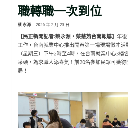
職轉職一次到位
蔡 永源
2026 年 2 月 23 日
【民正新聞記者:蔡永源，蔡慧茹台南報導】
年後
工作，台南就業中心推出開春第一場現場徵才活動─
（星期三）下午2時至4時，在台南就業中心3樓
采頭，為求職人添喜氣！前20名參加民眾可獲
局！