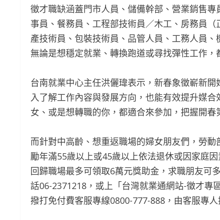
徵才職缺涵蓋門市人員、儲備幹部、營業銷售專
事員、餐務員、工程部技術員／木工、房務員（
產技術員、包裝技術員、品管人員、工務人員、
無論是想穩定就業、轉換跑道或尋找彈性工作，
台南就業中心主任洪儷瑋表示，新春象徵嶄新開
入了解工作內容與發展方向，也能有效提升媒合
女、或是想轉職的你，都適合來參加，把握開春
而針對中高齡、想重返職場的婦女朋友們，勞動
勵年滿55歲以上或45歲以上依法退休或因家庭
回歸職場最多可領取6萬元獎助金，求職朋友可
話06-2371218，或上「台灣就業通網站-徵才專
撥打免付費客服專線0800-777-888，由客服