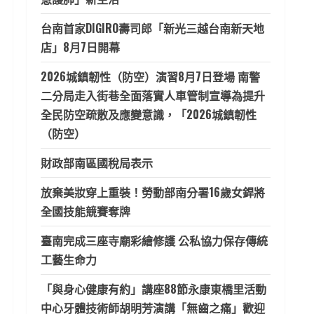
台南首家DIGIRO壽司郎「新光三越台南新天地
店」8月7日開幕
2026城鎮韌性（防空）演習8月7日登場 南警
二分局走入街巷全面落實人車管制宣導為提升
全民防空疏散及應變意識，「2026城鎮韌性
（防空）
財政部南區國稅局表示
放棄美妝穿上重裝！勞動部南分署16歲女銲將
全國技能競賽奪牌
臺南完成三座寺廟彩繪修護 公私協力保存傳統
工藝生命力
「與身心健康有約」講座88節永康東橋里活動
中心牙體技術師胡明芳演講「無齒之痛」歡迎