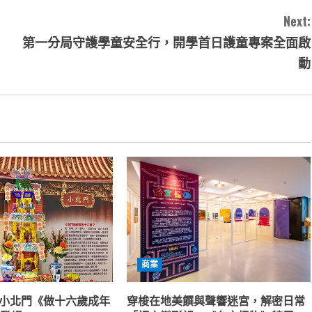
Next:
第一分局守護學童安全行，開學首日護童專案全面啟
動
商業
南小北門《做十六歲成年
穿梭在地美饌與聲響迷宮，解密日常