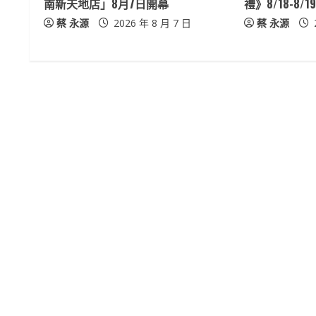
a
南新天地店」8月7日開幕
禮》8/18-8/
蔡 永源
2026 年 8 月 7 日
蔡 永源
d
i
n
g