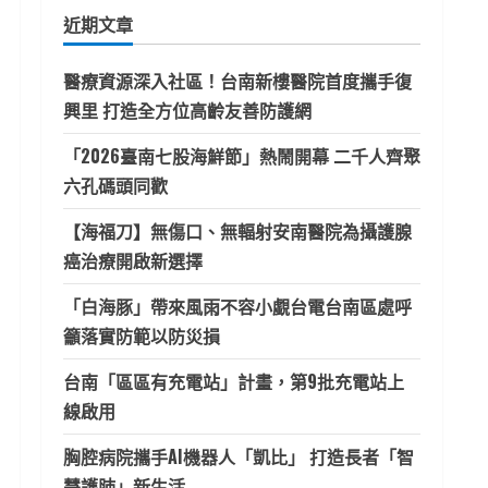
鍵
近期文章
字:
醫療資源深入社區！台南新樓醫院首度攜手復
興里 打造全方位高齡友善防護網
「2026臺南七股海鮮節」熱鬧開幕 二千人齊聚
六孔碼頭同歡
【海福刀】無傷口、無輻射安南醫院為攝護腺
癌治療開啟新選擇
「白海豚」帶來風雨不容小覷台電台南區處呼
籲落實防範以防災損
台南「區區有充電站」計畫，第9批充電站上
線啟用
胸腔病院攜手AI機器人「凱比」 打造長者「智
慧護肺」新生活