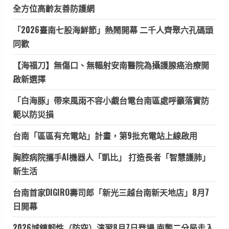
全方位高齡友善防護網
「2026臺南七股海鮮節」熱鬧開幕 二千人齊聚六孔碼頭
同歡
【海福刀】無傷口、無輻射安南醫院為攝護腺癌治療開
啟新選擇
「白海豚」帶來風雨不容小覷台電台南區處呼籲落實防
範以防災損
台南「區區有充電站」計畫，第9批充電站上線啟用
胸腔病院攜手AI機器人「凱比」 打造長者「智慧護肺」
新生活
台南首家DIGIRO壽司郎「新光三越台南新天地店」8月7
日開幕
2026城鎮韌性（防空）演習8月7日登場 南警二分局走入