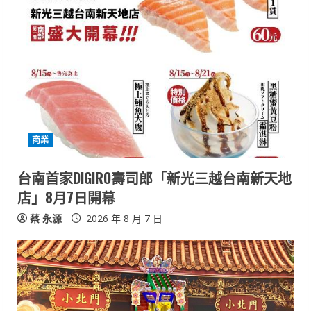
R
e
a
d
i
商業
n
台南首家DIGIRO壽司郎「新光三越台南新天地
g
店」8月7日開幕
蔡 永源
2026 年 8 月 7 日