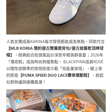
人氣女團成員KARINA每次穿搭都能成為焦點，同款代言
【
MLB KOREA
簡約復古雙層肩背包
/
復古做舊軟頂棒球
帽】
，經典結合街頭風設計深受年輕族群喜愛；2026年
「薄底鞋」成為時尚熱搜焦點， BLACKPINK成員ROSÉ
以隨性卻精準的穿搭態度示範「低能量穿搭」，腳上穿
的即是
【
PUMA SPEED DUO LACE
賽車運動鞋】
，掀起
社群熱議與搶購風潮！