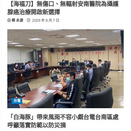
【海福刀】無傷口、無輻射安南醫院為攝護
腺癌治療開啟新選擇
蔡 永源
2026 年 8 月 7 日
台電
「白海豚」帶來風雨不容小覷台電台南區處
呼籲落實防範以防災損