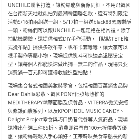
UNCHILD聯名打造，讓粉絲能與偶像同框，不用飛韓國
在台南新天地就能拍到最潮韓國聯名款，還有特別限定
活動5/16拍兩組送一組、5/17拍一組送black88黑鳳梨酥
一顆，粉絲們可以跟UNCHILD一起定格在相片裡。除了
拍貼機體驗，還提供韓式DIY手作活動，【貼貼TETE韓
式燙布貼】提供多款布章、帆布卡套等等，讓大家可以
親手製作專屬小物，現場提供熨斗可快速高溫壓燙定
型，讓每個人都能快速做出獨一無二的作品，現場只要
消費滿一百元即可獲得收據造型拍貼！
現場集合各式韓國美妝與零食，包括韓國百萬銷售品牌
Dear Dahlia彩妝、韓國PONY化妝師熱推的
MEDITHERAPY精華面膜及保養品、VITERRA微笑安瓶
與修護面膜系列，以及KPOP IDOL MUSIC CANDY、
Delight Project零食與巧口奶昔代餐等人氣商品，現場
還推出任選三件85折、消費即得門市100元折價券等優
惠，讓粉絲輕鬆入手心頭好。正宗韓味美食奉船長的新