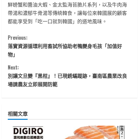
鮮螃蟹和醬油大蝦、金太監海苔脆片系列，以及牛肉海
帶湯和濃郁牛骨湯等傳統韓食，讓每位來韓國展的顧客
都能享受到「吃一口就到韓國」的道地風味。
C
Previous:
落實資源循環利用畜試所協助老鴨變身毛孩「加值好
o
物」
n
Next:
t
別讓文旦變『黑柑』！已現銹蟎蹤跡，臺南區農業改良
場請農友立即展開防範
i
n
相關文章
u
e