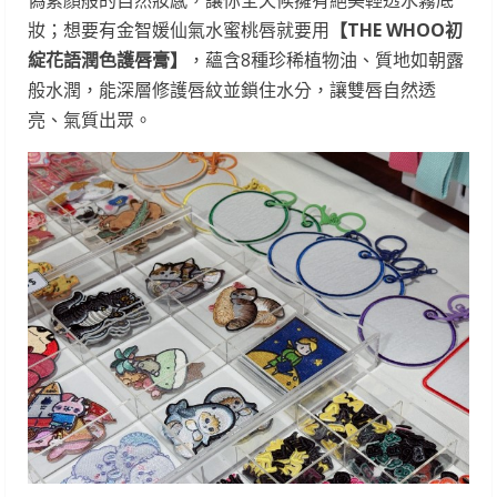
偽素顏般的自然妝感，讓你全天候擁有絕美輕透水霧底
妝；想要有金智媛仙氣水蜜桃唇就要用
【THE WHOO初
綻花語潤色護唇膏】
，蘊含8種珍稀植物油、質地如朝露
般水潤，能深層修護唇紋並鎖住水分，讓雙唇自然透
亮、氣質出眾。