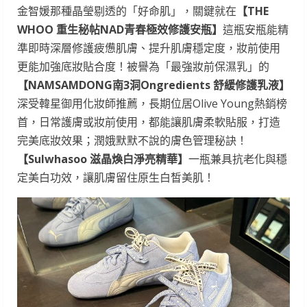
金智媛那種晶瑩剔透的「好命肌」，關鍵就在
【THE
WHOO 重生秘帖NAD青春極效修護安瓶】
這瓶安瓶能精
準即時深層修護疲憊肌膚、提升肌膚穩定度，妝前使用
更能加強底妝貼合度！被譽為「最強妝前保濕乳」的
【NAMSAMDONG南3洞Ongredients 舒緩修護乳液】
深受韓星御用化妝師推薦，長期位居Olive Young熱銷榜
首，日常護膚或妝前使用，都能讓肌膚柔軟貼服，打造
完美底妝效果；潤娥默默不說的膚色管理秘訣！
【Sulwhasoo 滋晶煥白淨亮精華】
一瓶兼具抗老化與穩
定美白功效，讓肌膚留住原生白皙美肌！