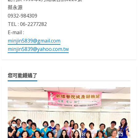
蔡永源
0932-984309
TEL : 06-2277282
E-mail :
minjin5839@gmail.com
minjin5839@yahoo.com.tw
您可能錯過了