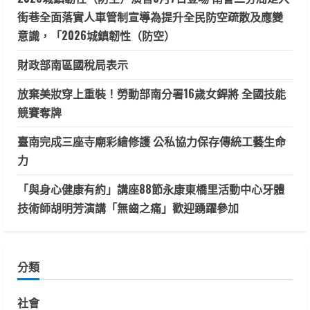
街巷全面落實人車管制宣導為提升全民防空疏散及應變
意識，「2026城鎮韌性（防空）
財政部南區國稅局表示
放棄美妝穿上重裝！勞動部南分署16歲女銲將 全國技能
競賽奪牌
臺南完成三座寺廟彩繪修護 公私協力保存傳統工藝生命
力
「與身心健康有約」講座88節永康東橋里活動中心牙體
技術師胡明芳演講「無齒之痛」歡迎踴躍參加
分類
社會