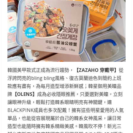
韓國美甲款式正成為流行趨勢，
【ZAZAHO 穿戴甲】
從
浮誇閃亮的bling bling風格、復古莫蘭迪色到簡約上班
款應有盡有，為每月造型增添新鮮感；韓星御用美瞳品
牌
【OLENS】
成為必收隱眼推薦，只要選對美瞳，立刻
讓眼神升級，輕鬆打造韓系眼睛明亮有神關鍵，連
BLACKPINK成員也多次配戴！擁有這些明星愛用的人氣
單品，也能從容展現屬於自己的韓系女神風采，讓日常
造型也能隨時擁有韓系精緻美感。韓風吹不停！新光三