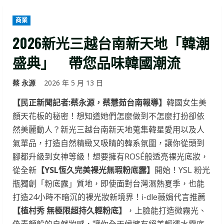
商業
2026新光三越台南新天地「韓潮
盛典」 帶您品味韓國潮流
蔡 永源
2026 年 5 月 13 日
【民正新聞記者:蔡永源，蔡慧茹台南報導】
韓國女生美
顏天花板的秘密！想知道她們怎麼做到不怎麼打扮卻依
然美麗動人？新光三越台南新天地蒐集韓星愛用以及人
氣單品，打造自然精緻又吸睛的韓系氛圍，讓你從頭到
腳都升級到女神等級！想要擁有ROSÉ般透亮裸光底妝，
從全新
【YSL恆久完美裸光無瑕粉底露】
開始！YSL 粉光
瓶獨創「粉底露」質地，即使面對台灣濕熱夏季，也能
打造24小時不暗沉的裸光妝新境界！i-dle薇娟代言推薦
【植村秀 無極限超持久輕粉底】
，上臉能打造微霧光、