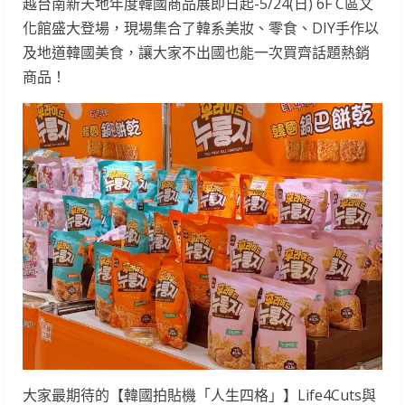
越台南新天地年度韓國商品展即日起-5/24(日) 6F C區文
化館盛大登場，現場集合了韓系美妝、零食、DIY手作以
及地道韓國美食，讓大家不出國也能一次買齊話題熱銷
商品！
大家最期待的【韓國拍貼機「人生四格」】Life4Cuts與