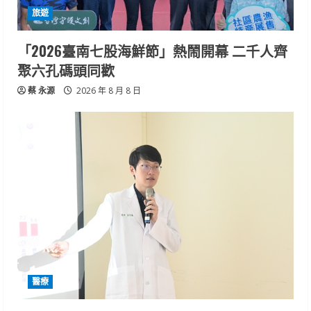
旅遊
「2026臺南七股海鮮節」熱鬧開幕 二千人齊
聚六孔碼頭同歡
蔡 永源
2026 年 8 月 8 日
醫療