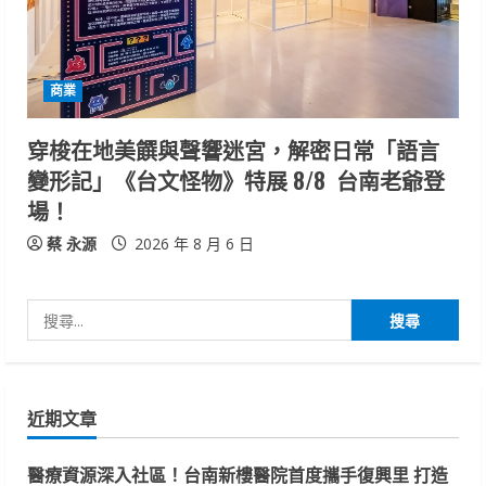
商業
穿梭在地美饌與聲響迷宮，解密日常「語言
變形記」《台文怪物》特展 8/8 台南老爺登
場！
蔡 永源
2026 年 8 月 6 日
搜
尋
關
鍵
近期文章
字:
醫療資源深入社區！台南新樓醫院首度攜手復興里 打造