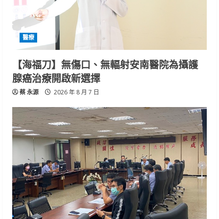
醫療
【海福刀】無傷口、無輻射安南醫院為攝護
腺癌治療開啟新選擇
蔡 永源
2026 年 8 月 7 日