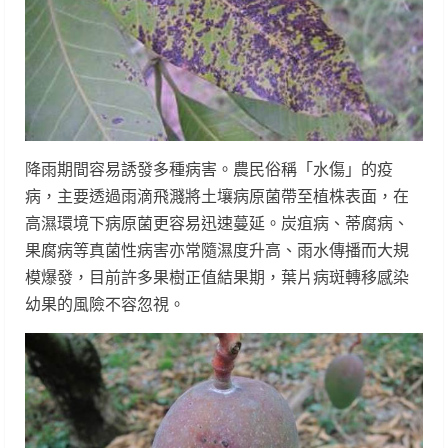
降雨期間容易誘發多種病害。農民俗稱「水傷」的疫
病，主要透過雨滴飛濺將土壤病原菌帶至植株表面，在
高濕環境下病原菌更容易迅速蔓延。炭疽病、蒂腐病、
果腐病等真菌性病害亦常隨濕度升高、雨水傳播而大規
模爆發，目前許多果樹正值結果期，葉片病斑轉移感染
幼果的風險不容忽視。