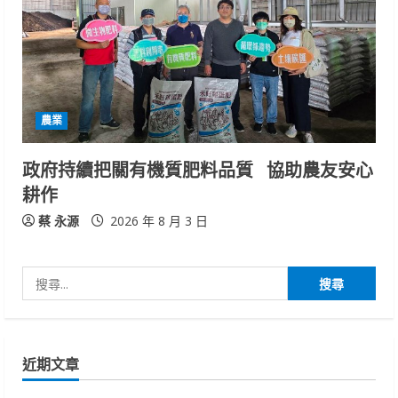
農業
政府持續把關有機質肥料品質 協助農友安心
耕作
蔡 永源
2026 年 8 月 3 日
搜
尋
關
鍵
近期文章
字: