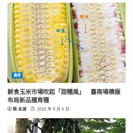
u
e
R
e
a
d
i
農業
n
鮮食玉米市場吹起「甜糯風」 臺南場積極
布局新品種育種
g
蔡 永源
2026 年 8 月 6 日