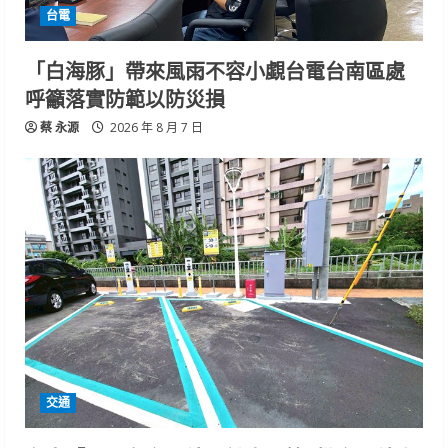
台電
「白海豚」帶來風雨不容小覷台電台南區處
呼籲落實防範以防災損
蔡 永源
2026 年 8 月 7 日
交通