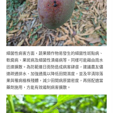
細菌性病害方面，蔬果類作物易發生的細菌性斑點病、
軟腐病、果斑病及細菌性潰瘍病等，同樣可能藉由雨水
迅速擴散。為防範連日雨勢造成病害肆虐，建議農友儘
速疏通排水、加強通風以降低田間濕度，並及早清除落
果與罹病植株殘體，減少田間病原菌密度，再搭配適當
藥劑施用，方能有效遏制病害擴散。