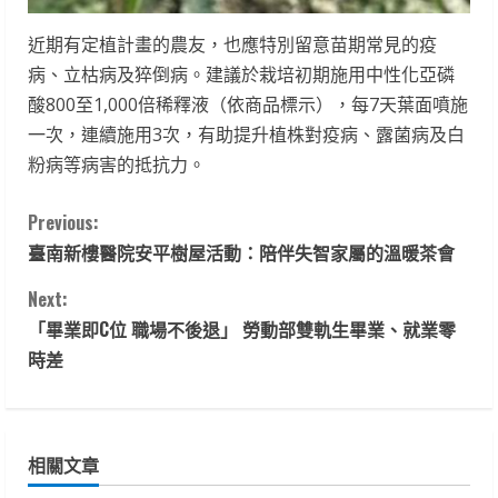
近期有定植計畫的農友，也應特別留意苗期常見的疫
病、立枯病及猝倒病。建議於栽培初期施用中性化亞磷
酸800至1,000倍稀釋液（依商品標示），每7天葉面噴施
一次，連續施用3次，有助提升植株對疫病、露菌病及白
粉病等病害的抵抗力。
C
Previous:
臺南新樓醫院安平樹屋活動：陪伴失智家屬的溫暖茶會
o
Next:
n
「畢業即C位 職場不後退」 勞動部雙軌生畢業、就業零
t
時差
i
n
相關文章