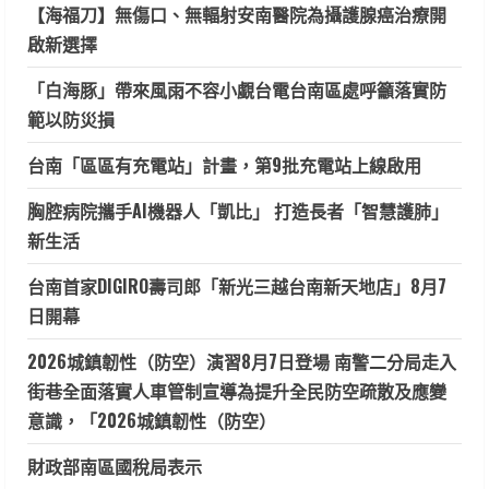
【海福刀】無傷口、無輻射安南醫院為攝護腺癌治療開
啟新選擇
「白海豚」帶來風雨不容小覷台電台南區處呼籲落實防
範以防災損
台南「區區有充電站」計畫，第9批充電站上線啟用
胸腔病院攜手AI機器人「凱比」 打造長者「智慧護肺」
新生活
台南首家DIGIRO壽司郎「新光三越台南新天地店」8月7
日開幕
2026城鎮韌性（防空）演習8月7日登場 南警二分局走入
街巷全面落實人車管制宣導為提升全民防空疏散及應變
意識，「2026城鎮韌性（防空）
財政部南區國稅局表示