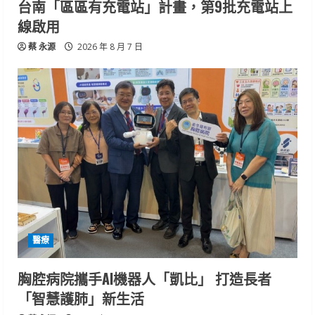
台南「區區有充電站」計畫，第9批充電站上
線啟用
蔡 永源
2026 年 8 月 7 日
醫療
胸腔病院攜手AI機器人「凱比」 打造長者
「智慧護肺」新生活