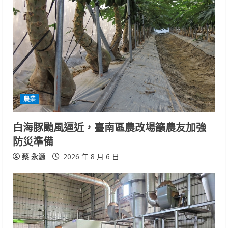
農業
白海豚颱風逼近，臺南區農改場籲農友加強
防災準備
蔡 永源
2026 年 8 月 6 日