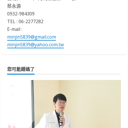
蔡永源
0932-984309
TEL : 06-2277282
E-mail :
minjin5839@gmail.com
minjin5839@yahoo.com.tw
您可能錯過了