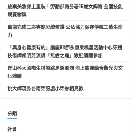
放棄美妝穿上重裝！勞動部南分署16歲女銲將 全國技能
競賽奪牌
臺南完成三座寺廟彩繪修護 公私協力保存傳統工藝生命
力
「與身心健康有約」講座88節永康東橋里活動中心牙體
技術師胡明芳演講「無齒之痛」歡迎踴躍參加
崑山科大國際生搭船跳島遊澎湖 海上旅運融合觀光與文
化體驗
挑大師現身台南榮服處小榮眷相見歡
分類
社會