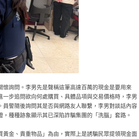
關懷詢問。李男先是聲稱這筆高達百萬的現金是要用來
進一步追問欲向何處購買、具體品項與交易價格時，李男
。員警隨後詢問其是否與網路友人聯繫，李男對談話內容
證，種種跡象顯示其已深陷詐騙集團的「洗腦」套路。
買黃金、貴重物品」為由，實際上是誘騙民眾提領現金面