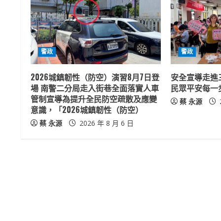
u
e
R
警政
警政
e
2026城鎮韌性（防空）演習8月7日登
安全宣導走進
a
場 南警二分局走入街巷全面落實人車
民眾平安每一
管制宣導為提升全民防空疏散及應變
蔡 永源
d
意識，「2026城鎮韌性（防空）
蔡 永源
2026 年 8 月 6 日
i
n
g