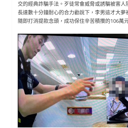
交的經典詐騙手法。歹徒常會威脅或誘騙被害人
長達數十分鐘耐心的合力勸說下，李男這才大夢
隨即打消提款念頭，成功保住辛苦積攢的106萬