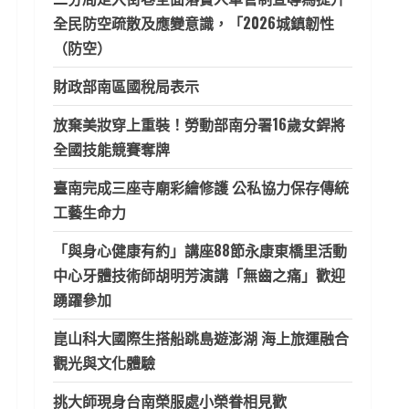
全民防空疏散及應變意識，「2026城鎮韌性
（防空）
財政部南區國稅局表示
放棄美妝穿上重裝！勞動部南分署16歲女銲將
全國技能競賽奪牌
臺南完成三座寺廟彩繪修護 公私協力保存傳統
工藝生命力
「與身心健康有約」講座88節永康東橋里活動
中心牙體技術師胡明芳演講「無齒之痛」歡迎
踴躍參加
崑山科大國際生搭船跳島遊澎湖 海上旅運融合
觀光與文化體驗
挑大師現身台南榮服處小榮眷相見歡