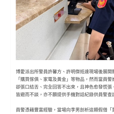
博愛派出所警員許馨方、許明傑抵達現場後展開
「購買傢俱、家電及黃金」等物品，然而當員警
卻張口結舌、完全回答不出來，且神色愈發慌張
皆避而不談，亦不願提供手機對話紀錄供員警查
員警憑藉豐富經驗，當場向李男剖析這類假借「