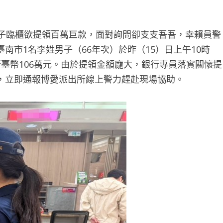
子臨櫃欲提領百萬巨款，面對詢問卻支支吾吾，幸賴員警
南市1名李姓男子（66年次）於昨（15）日上午10時
臺幣106萬元。由於提領金額龐大，銀行專員落實關懷提
，立即通報博愛派出所線上警力趕赴現場協助。