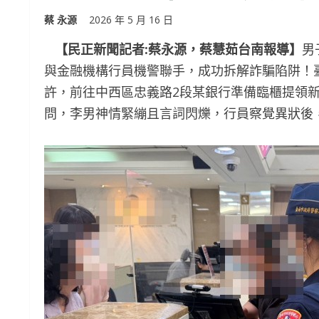
蔡 永源
2026 年 5 月 16 日
【民正新聞記者:蔡永源，蔡慧茹台南報導】
男
與金融機構行員機警聯手，成功拆解詐騙陷阱！臺
許，前往中西區忠義路2段某銀行準備臨櫃提領新
問，李男神情緊繃且言詞閃爍，行員察覺異狀後