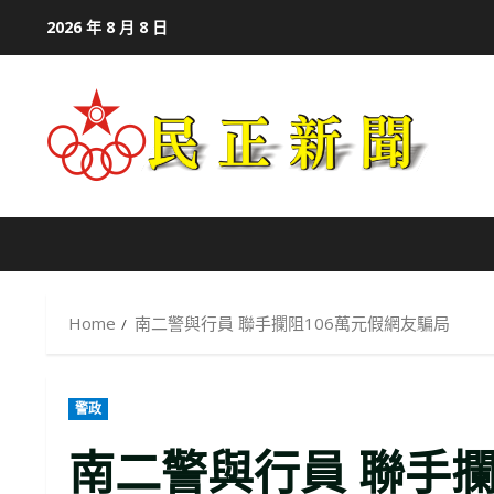
Skip
2026 年 8 月 8 日
to
content
Home
南二警與行員 聯手攔阻106萬元假網友騙局
警政
南二警與行員 聯手攔