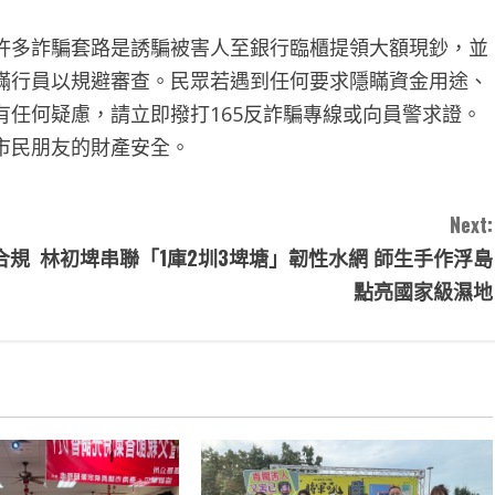
許多詐騙套路是誘騙被害人至銀行臨櫃提領大額現鈔，並
瞞行員以規避審查。民眾若遇到任何要求隱瞞資金用途、
任何疑慮，請立即撥打165反詐騙專線或向員警求證。
市民朋友的財產安全。
Next:
合規
林初埤串聯「1庫2圳3埤塘」韌性水網 師生手作浮島
點亮國家級濕地