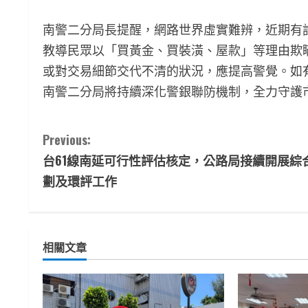
南警二分局長提醒，網路世界虛實難辨，近期有
教導民眾以「買黃金、買裝潢、屋款」等理由欺
或對交易細節交代不清的狀況，應提高警覺。如有
南警二分局將持續深化警銀聯防機制，全力守護
C
Previous:
台61線南延可行性評估核定，公路局接續開展綜
o
劃及環評工作
n
t
相關文章
i
n