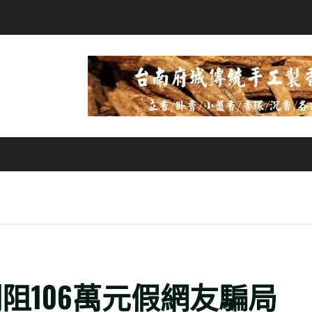
阻106萬元假網友騙局