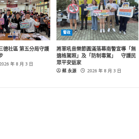
警政
三德社區 第五分局守護
將軍吼音樂節圓滿落幕南警宣導「無
步
適格駕照」及「防制毒駕」 守護民
眾平安返家
2026 年 8 月 3 日
蔡 永源
2026 年 8 月 3 日