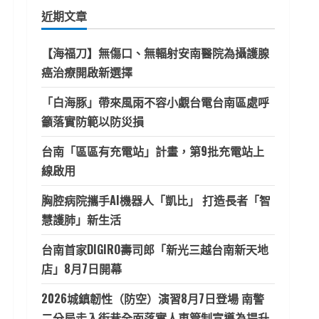
鍵
近期文章
字:
【海福刀】無傷口、無輻射安南醫院為攝護腺
癌治療開啟新選擇
「白海豚」帶來風雨不容小覷台電台南區處呼
籲落實防範以防災損
台南「區區有充電站」計畫，第9批充電站上
線啟用
胸腔病院攜手AI機器人「凱比」 打造長者「智
慧護肺」新生活
台南首家DIGIRO壽司郎「新光三越台南新天地
店」8月7日開幕
2026城鎮韌性（防空）演習8月7日登場 南警
二分局走入街巷全面落實人車管制宣導為提升