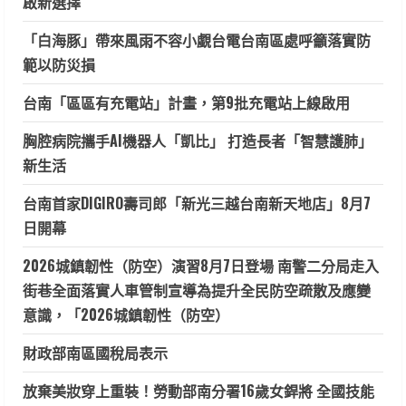
啟新選擇
「白海豚」帶來風雨不容小覷台電台南區處呼籲落實防
範以防災損
台南「區區有充電站」計畫，第9批充電站上線啟用
胸腔病院攜手AI機器人「凱比」 打造長者「智慧護肺」
新生活
台南首家DIGIRO壽司郎「新光三越台南新天地店」8月7
日開幕
2026城鎮韌性（防空）演習8月7日登場 南警二分局走入
街巷全面落實人車管制宣導為提升全民防空疏散及應變
意識，「2026城鎮韌性（防空）
財政部南區國稅局表示
放棄美妝穿上重裝！勞動部南分署16歲女銲將 全國技能