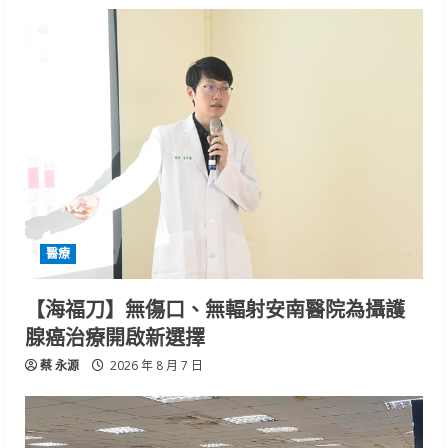
醫療
【海福刀】無傷口、無輻射安南醫院為攝護
腺癌治療開啟新選擇
蔡 永源
2026 年 8 月 7 日