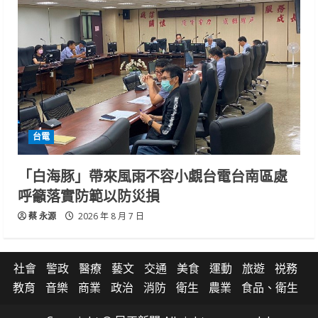
台電
「白海豚」帶來風雨不容小覷台電台南區處
呼籲落實防範以防災損
蔡 永源
2026 年 8 月 7 日
社會
警政
醫療
藝文
交通
美食
運動
旅遊
祱務
教育
音樂
商業
政治
消防
衛生
農業
食品、衛生