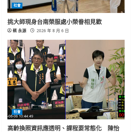
社會
挑大師現身台南榮服處小榮眷相見歡
蔡 永源
2026 年 8 月 6 日
社會
高齡換照資訊應透明、課程要常態化 陳怡