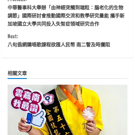
C
中華醫事科大舉辦「由神經突觸到端粒：腦老化的生物
o
調節」國際研討會推動國際交流和教學研究量能 攜手新
n
加坡國立大學共同投入失智症領域研究合作
t
Next:
八旬翁網購唱歌課程欲匯人民幣 南二警及時攔阻
i
n
相關文章
u
e
R
e
a