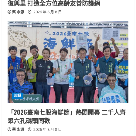
復興里 打造全方位高齡友善防護網
蔡 永源
2026 年 8 月 8 日
旅遊
「2026臺南七股海鮮節」熱鬧開幕 二千人齊
聚六孔碼頭同歡
蔡 永源
2026 年 8 月 8 日