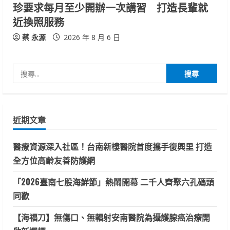
珍要求每月至少開辦一次講習 打造長輩就
近換照服務
蔡 永源
2026 年 8 月 6 日
搜
尋
關
鍵
近期文章
字:
醫療資源深入社區！台南新樓醫院首度攜手復興里 打造
全方位高齡友善防護網
「2026臺南七股海鮮節」熱鬧開幕 二千人齊聚六孔碼頭
同歡
【海福刀】無傷口、無輻射安南醫院為攝護腺癌治療開