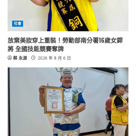
d
i
社會
n
放棄美妝穿上重裝！勞動部南分署16歲女銲
g
將 全國技能競賽奪牌
蔡 永源
2026 年 8 月 6 日