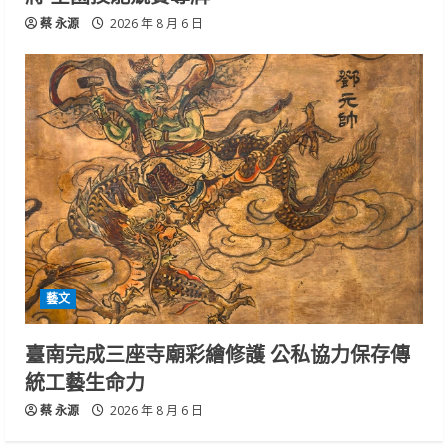
蔡 永源
2026 年 8 月 6 日
藝文
臺南完成三座寺廟彩繪修護 公私協力保存傳
統工藝生命力
蔡 永源
2026 年 8 月 6 日