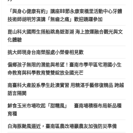
「與身心健康有約」講座88節永康東橋里活動中心牙體
技術師胡明芳演講「無齒之痛」歡迎踴躍參加
崑山科大國際生搭船跳島遊澎湖 海上旅運融合觀光與文
化體驗
挑大師現身台南榮服處小榮眷相見歡
偏鄉孩子無限的潛能與希望！臺南市學甲區宅港國小生
命教育與科學教育雙雙綻放全國光芒
南臺科大產設系學生赴澳實習 用精湛手藝修復精品 跨越
語言隔閡
鮮食玉米市場吹起「甜糯風」 臺南場積極布局新品種
育種
白海豚颱風逼近，臺南區農改場籲農友加強防災準備