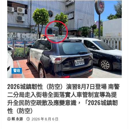
警政
2026城鎮韌性（防空）演習8月7日登場 南警
二分局走入街巷全面落實人車管制宣導為提
升全民防空疏散及應變意識，「2026城鎮韌
性（防空）
蔡 永源
2026 年 8 月 6 日