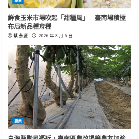
農業
i
鮮食玉米市場吹起「甜糯風」 臺南場積極
n
布局新品種育種
g
蔡 永源
2026 年 8 月 6 日
農業
白海豚颱風逼近，臺南區農改場籲農友加強