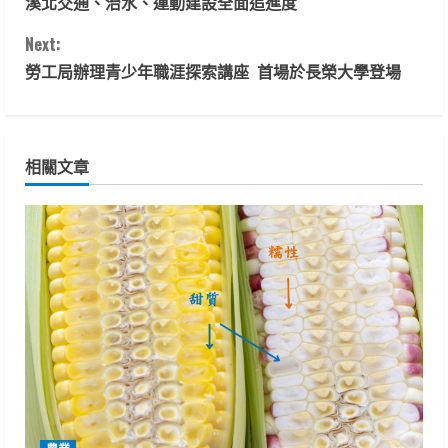
溪北交通、治水、運動建設全面追進度
o
Next:
n
勞工局辦理青少年職涯探索講座 首場於長榮大學登場
t
i
相關文章
n
u
e
R
e
a
d