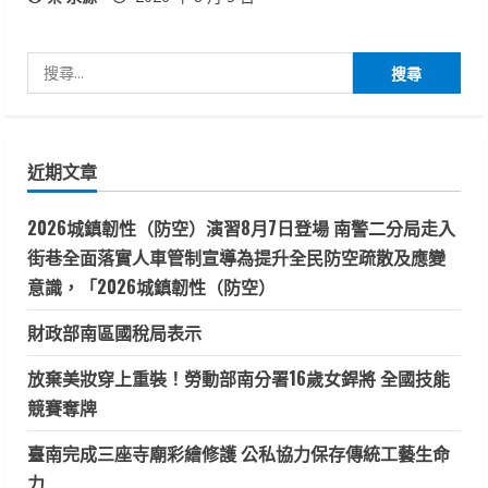
搜
尋
關
鍵
近期文章
字:
2026城鎮韌性（防空）演習8月7日登場 南警二分局走入
街巷全面落實人車管制宣導為提升全民防空疏散及應變
意識，「2026城鎮韌性（防空）
財政部南區國稅局表示
放棄美妝穿上重裝！勞動部南分署16歲女銲將 全國技能
競賽奪牌
臺南完成三座寺廟彩繪修護 公私協力保存傳統工藝生命
力