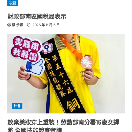
祱務
財政部南區國稅局表示
蔡 永源
2026 年 8 月 6 日
社會
放棄美妝穿上重裝！勞動部南分署16歲女銲
將 全國技能競賽奪牌