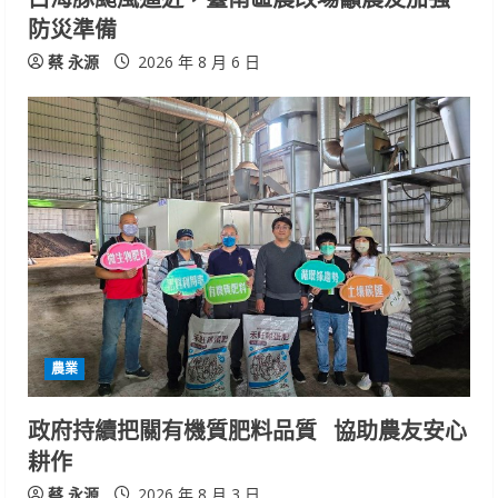
防災準備
蔡 永源
2026 年 8 月 6 日
農業
政府持續把關有機質肥料品質 協助農友安心
耕作
蔡 永源
2026 年 8 月 3 日