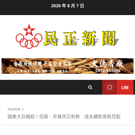
Skip
2026 年 8 月 7 日
to
content
LIVE
Home
國產大豆崛起！低碳、非基改又新鮮 成永續飲食新亮點