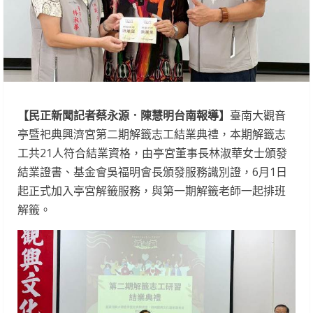
【民正新聞記者蔡永源．陳慧明台南報導】
臺南大觀音
亭暨祀典興濟宮第二期解籤志工結業典禮，本期解籤志
工共21人符合結業資格，由亭宮董事長林淑華女士頒發
結業證書、基金會吳福明會長頒發服務識別證，6月1日
起正式加入亭宮解籤服務，與第一期解籤老師一起排班
解籤。