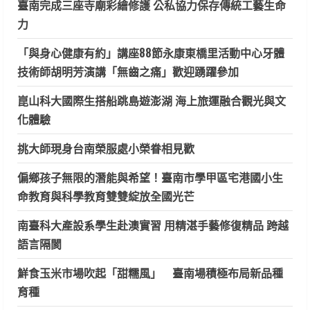
臺南完成三座寺廟彩繪修護 公私協力保存傳統工藝生命
力
「與身心健康有約」講座88節永康東橋里活動中心牙體
技術師胡明芳演講「無齒之痛」歡迎踴躍參加
崑山科大國際生搭船跳島遊澎湖 海上旅運融合觀光與文
化體驗
挑大師現身台南榮服處小榮眷相見歡
偏鄉孩子無限的潛能與希望！臺南市學甲區宅港國小生
命教育與科學教育雙雙綻放全國光芒
南臺科大產設系學生赴澳實習 用精湛手藝修復精品 跨越
語言隔閡
鮮食玉米市場吹起「甜糯風」 臺南場積極布局新品種
育種