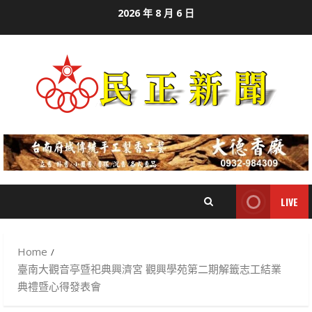
Skip
2026 年 8 月 6 日
to
content
LIVE
Home
臺南大觀音亭暨祀典興濟宮 觀興學苑第二期解籤志工結業
典禮暨心得發表會