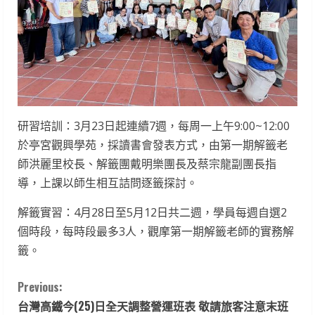
研習培訓：3月23日起連續7週，每周一上午9:00~12:00
於亭宮觀興學苑，採讀書會發表方式，由第一期解籤老
師洪麗里校長、解籤團戴明樂團長及蔡宗龍副團長指
導，上課以師生相互詰問逐籤探討。
解籤實習：4月28日至5月12日共二週，學員每週自選2
個時段，每時段最多3人，觀摩第一期解籤老師的實務解
籤。
C
Previous:
台灣高鐵今(25)日全天調整營運班表 敬請旅客注意末班