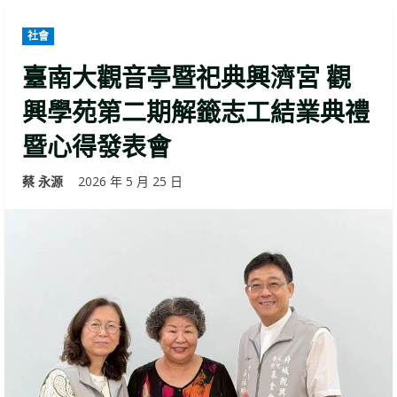
社會
臺南大觀音亭暨祀典興濟宮 觀
興學苑第二期解籤志工結業典禮
暨心得發表會
蔡 永源
2026 年 5 月 25 日