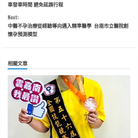
o
車發車時間 避免延誤行程
n
Next:
t
中醫不孕治療從經驗導向邁入精準醫學 台南市立醫院創
懷孕預測模型
i
n
相關文章
u
e
R
e
a
d