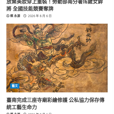
放棄美妝穿上重裝！勞動部南分署16歲女銲
將 全國技能競賽奪牌
蔡 永源
2026 年 8 月 6 日
藝文
臺南完成三座寺廟彩繪修護 公私協力保存傳
統工藝生命力