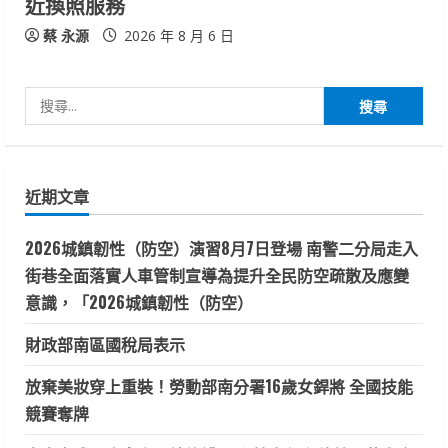
近換照服務
蔡 永源
2026 年 8 月 6 日
搜
尋
關
鍵
近期文章
字:
2026城鎮韌性（防空）演習8月7日登場 南警二分局走入
街巷全面落實人車管制宣導為提升全民防空疏散及應變
意識，「2026城鎮韌性（防空）
財政部南區國稅局表示
放棄美妝穿上重裝！勞動部南分署16歲女銲將 全國技能
競賽奪牌