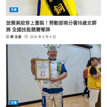
i
社會
n
放棄美妝穿上重裝！勞動部南分署16歲女銲
g
將 全國技能競賽奪牌
蔡 永源
2026 年 8 月 6 日
社會