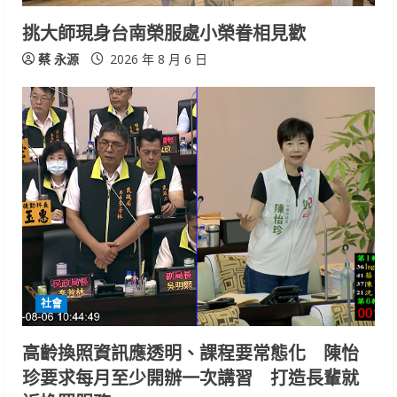
挑大師現身台南榮服處小榮眷相見歡
蔡 永源
2026 年 8 月 6 日
社會
高齡換照資訊應透明、課程要常態化 陳怡
珍要求每月至少開辦一次講習 打造長輩就