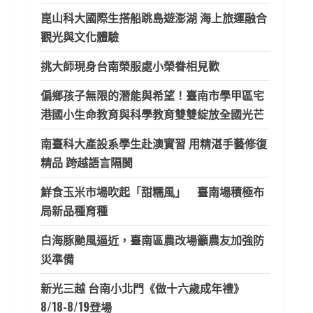
崑山科大國際生搭船跳島遊澎湖 海上旅運融合
觀光與文化體驗
挑大師現身台南榮服處小榮眷相見歡
偏鄉孩子無限的潛能與希望！臺南市學甲區宅
港國小生命教育與科學教育雙雙綻放全國光芒
南臺科大產設系學生赴澳實習 用精湛手藝修復
精品 跨越語言隔閡
鮮食玉米市場吹起「甜糯風」 臺南場積極布
局新品種育種
白海豚颱風逼近，臺南區農改場籲農友加強防
災準備
新光三越 台南小北門《做十六歲成年禮》
8/18-8/19登場