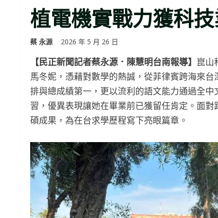
植電機實戰力獲科技
蔡 永源
2026 年 5 月 26 日
【民正新聞記者蔡永源．陳慧明台南報導】
崑山
馬冬妮，憑藉對數學的熱誠，從菲律賓跨海來台
排與總成績第一，更以流利的語文能力通過全中文
習，優異表現讓她在畢業前已獲留任肯定。面對
碩成果，為在台求學歷程寫下亮眼篇章。