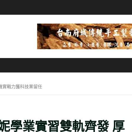
機實戰力獲科技業留任
妮學業實習雙軌齊發 厚