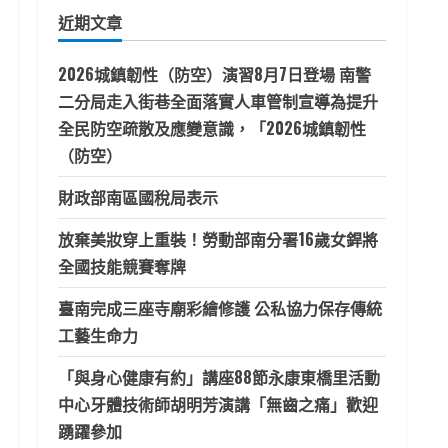
鍵
近期文章
字:
2026城鎮韌性（防空）演習8月7日登場 南警
二分局走入街巷全面落實人車管制宣導為提升
全民防空疏散及應變意識，「2026城鎮韌性
（防空）
財政部南區國稅局表示
放棄美妝穿上重裝！勞動部南分署16歲女銲將
全國技能競賽奪牌
臺南完成三座寺廟彩繪修護 公私協力保存傳統
工藝生命力
「與身心健康有約」講座88節永康東橋里活動
中心牙體技術師胡明芳演講「無齒之痛」歡迎
踴躍參加