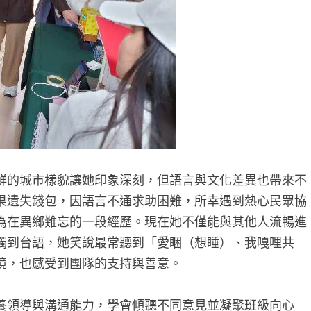
鮮的城市樣貌讓她印象深刻，但語言與文化差異也帶來不
果遺失錢包，因語言不通求助困難，所幸遇到熱心民眾協
為在異鄉難忘的一段經歷。現在她不僅能與其他人流暢進
觸到台語，她笑說最常聽到「愛睏（想睡）、我嘎哩共
境，也感受到團隊的支持與善意。
養領導與溝通能力，學會傾聽不同意見並凝聚班級向心