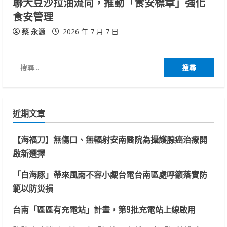
聯大豆沙拉油流向，推動「食安標章」強化
食安管理
蔡 永源
2026 年 7 月 7 日
搜
尋
關
鍵
近期文章
字:
【海福刀】無傷口、無輻射安南醫院為攝護腺癌治療開
啟新選擇
「白海豚」帶來風雨不容小覷台電台南區處呼籲落實防
範以防災損
台南「區區有充電站」計畫，第9批充電站上線啟用