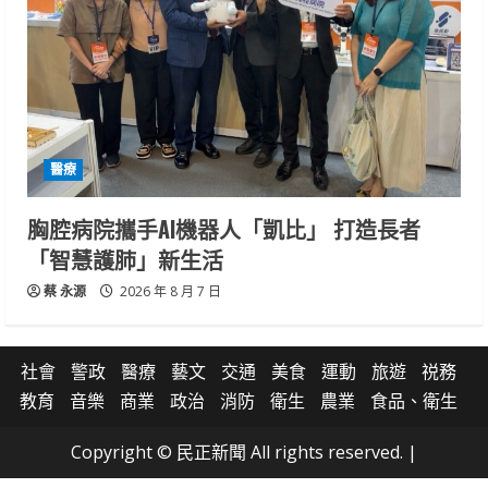
醫療
胸腔病院攜手AI機器人「凱比」 打造長者
「智慧護肺」新生活
蔡 永源
2026 年 8 月 7 日
社會
警政
醫療
藝文
交通
美食
運動
旅遊
祱務
教育
音樂
商業
政治
消防
衛生
農業
食品、衛生
Copyright © 民正新聞 All rights reserved.
|