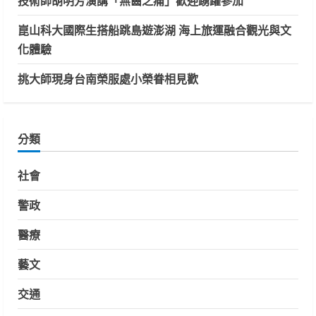
技術師胡明芳演講「無齒之痛」歡迎踴躍參加
崑山科大國際生搭船跳島遊澎湖 海上旅運融合觀光與文
化體驗
挑大師現身台南榮服處小榮眷相見歡
分類
社會
警政
醫療
藝文
交通