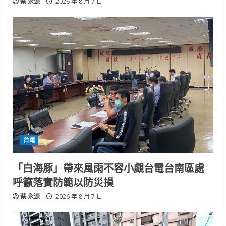
蔡 永源
2026 年 8 月 7 日
台電
「白海豚」帶來風雨不容小覷台電台南區處
呼籲落實防範以防災損
蔡 永源
2026 年 8 月 7 日