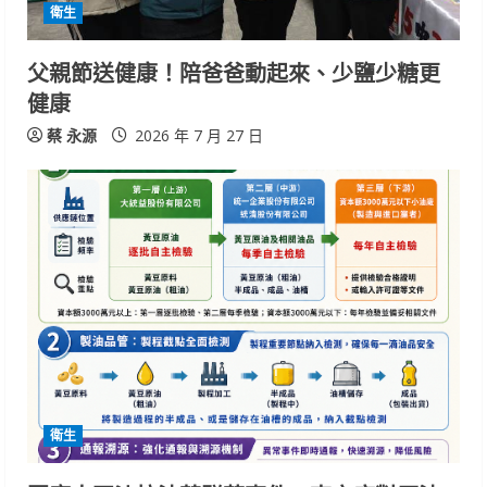
i
衛生
n
父親節送健康！陪爸爸動起來、少鹽少糖更
健康
g
蔡 永源
2026 年 7 月 27 日
衛生