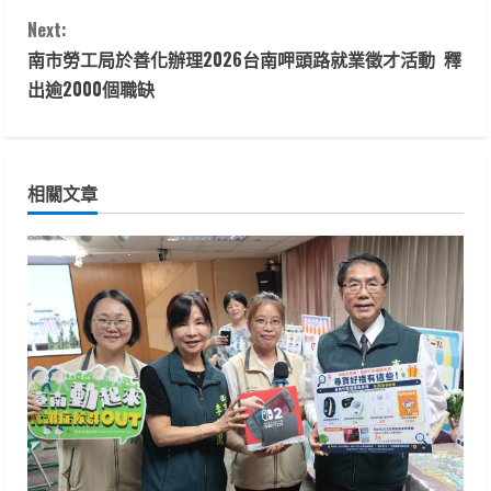
o
Next:
n
南市勞工局於善化辦理2026台南呷頭路就業徵才活動 釋
t
出逾2000個職缺
i
n
相關文章
u
e
R
e
a
d