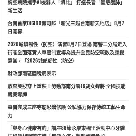
胸腔病院攜手AI機器人「凱比」 打造長者「智慧護肺」
新生活
台南首家DIGIRO壽司郎「新光三越台南新天地店」8月7
日開幕
2026城鎮韌性（防空）演習8月7日登場 南警二分局走入
街巷全面落實人車管制宣導為提升全民防空疏散及應變
意識，「2026城鎮韌性（防空）
財政部南區國稅局表示
放棄美妝穿上重裝！勞動部南分署16歲女銲將 全國技能
競賽奪牌
臺南完成三座寺廟彩繪修護 公私協力保存傳統工藝生命
力
「與身心健康有約」講座88節永康東橋里活動中心牙體