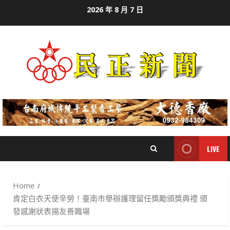
Skip
2026 年 8 月 7 日
to
content
LIVE
Home
肯定白衣天使辛勞！臺南市舉辦護理留任獎勵頒獎典禮 頒
發感謝狀表揚友善職場