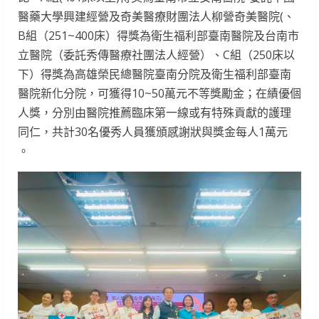
醫藥大學興建經營及奇美醫療財團法人柳營奇美醫院(、
B組（251~400床）得獎為衛生福利部臺南醫院及台南市
立醫院（委託秀傳醫療社團法人經營）、C組（250床以
下）得獎為高雄榮民總醫院臺南分院及衛生福利部臺南
醫院新化分院，可獲得10~50萬元不等獎勵金；在績優個
人獎，分別由醫院推薦臨床第一線或有特殊貢獻的護理
同仁，共計30名優秀人員獲頒感謝狀與獎金每人1萬元
。