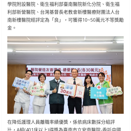
學院附設醫院、衛生福利部臺南醫院新化分院、衛生福
利部新營醫院、台灣基督長老教會新樓醫療財團法人台
南新樓醫院經評定為「良」，可獲得10~50萬元不等獎勵
金。
在降低護理人員離職率績優獎，係依病床數採分組評
比，A組(401床以上)得獎為臺南市立安南醫院-委託中國