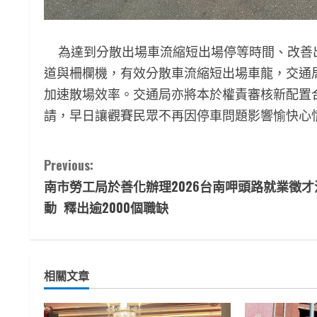
為達到分散出場車流縮短出場停等時間、改善
道與柵欄機，有效分散車流縮短出場車龍，交通
加速散場效率。交通局亦將本於權責審核新配置
請，早日讓觀賽民眾不再因停車問題影響愉快心
C
Previous:
南市勞工局於善化辦理2026台南呷頭路就業徵才
o
動 釋出逾2000個職缺
n
t
相關文章
i
n