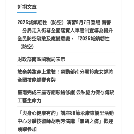
鍵
近期文章
字:
2026城鎮韌性（防空）演習8月7日登場 南警
二分局走入街巷全面落實人車管制宣導為提升
全民防空疏散及應變意識，「2026城鎮韌性
（防空）
財政部南區國稅局表示
放棄美妝穿上重裝！勞動部南分署16歲女銲將
全國技能競賽奪牌
臺南完成三座寺廟彩繪修護 公私協力保存傳統
工藝生命力
「與身心健康有約」講座88節永康東橋里活動
中心牙體技術師胡明芳演講「無齒之痛」歡迎
踴躍參加