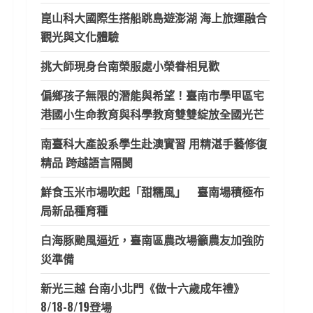
崑山科大國際生搭船跳島遊澎湖 海上旅運融合
觀光與文化體驗
挑大師現身台南榮服處小榮眷相見歡
偏鄉孩子無限的潛能與希望！臺南市學甲區宅
港國小生命教育與科學教育雙雙綻放全國光芒
南臺科大產設系學生赴澳實習 用精湛手藝修復
精品 跨越語言隔閡
鮮食玉米市場吹起「甜糯風」 臺南場積極布
局新品種育種
白海豚颱風逼近，臺南區農改場籲農友加強防
災準備
新光三越 台南小北門《做十六歲成年禮》
8/18-8/19登場