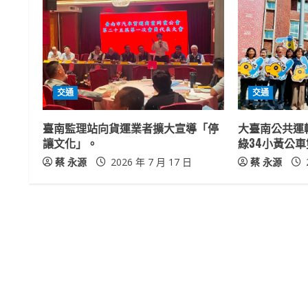
u
e
R
交通
交通
e
臺南監理站向貨運業者擴大宣導「停
大臺南公共運
a
讓文化」。
綠34小黃公
蔡 永源
2026 年 7 月 17 日
蔡 永源
d
i
n
g