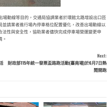
出場動線等目的，交通局協調業者於環館北路增設出口匝
局並請業者進行場內停車格位配置優化，改善出場動線以
合法性與安全性，協助業者儘快完成停車場營運變更申
情。
Next:
活
財政部115年統一發票盃路跑活動(臺南場)於6月7日熱
鬧開跑