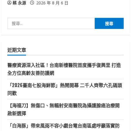
蔡 永源
2026 年 8 月 6 日
搜
尋
關
鍵
近期文章
字:
醫療資源深入社區！台南新樓醫院首度攜手復興里 打造
全方位高齡友善防護網
「2026臺南七股海鮮節」熱鬧開幕 二千人齊聚六孔碼頭
同歡
【海福刀】無傷口、無輻射安南醫院為攝護腺癌治療開
啟新選擇
「白海豚」帶來風雨不容小覷台電台南區處呼籲落實防