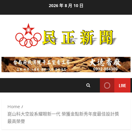
Skip
2026 年 8 月 10 日
to
content
LIVE
Home
崑山科大空設系耀眼新一代 榮獲金點新秀年度最佳設計獎
最高榮譽