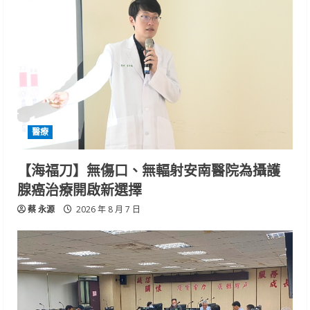
醫療
【海福刀】無傷口、無輻射安南醫院為攝護
腺癌治療開啟新選擇
蔡 永源
2026 年 8 月 7 日