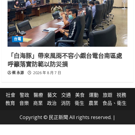
台電
「白海豚」帶來風雨不容小覷台電台南區處
呼籲落實防範以防災損
蔡 永源
2026 年 8 月 7 日
社會
警政
醫療
藝文
交通
美食
運動
旅遊
祱務
教育
音樂
商業
政治
消防
衛生
農業
食品、衛生
Copyright © 民正新聞 All rights reserved.
|