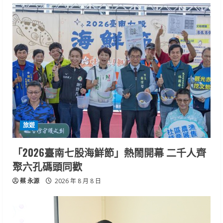
旅遊
「2026臺南七股海鮮節」熱鬧開幕 二千人齊
聚六孔碼頭同歡
蔡 永源
2026 年 8 月 8 日