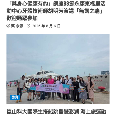
「與身心健康有約」講座88節永康東橋里活
g
動中心牙體技術師胡明芳演講「無齒之痛」
歡迎踴躍參加
蔡 永源
2026 年 8 月 6 日
教育
崑山科大國際生搭船跳島遊澎湖 海上旅運融