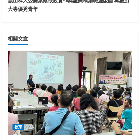
t
崑山科大公廣系蔡依紋實作與證照構築職涯版圖 再獲頒
大專優秀青年
i
n
相關文章
u
e
R
e
a
d
i
教育
n