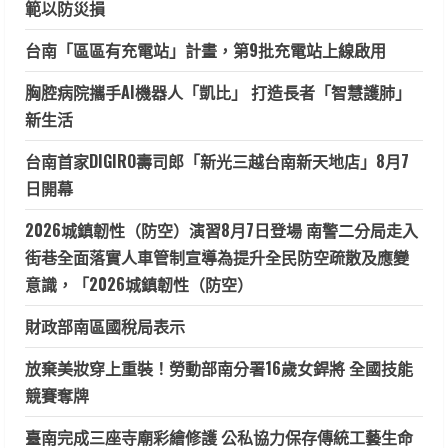
範以防災損
台南「區區有充電站」計畫，第9批充電站上線啟用
胸腔病院攜手AI機器人「凱比」 打造長者「智慧護肺」
新生活
台南首家DIGIRO壽司郎「新光三越台南新天地店」8月7
日開幕
2026城鎮韌性（防空）演習8月7日登場 南警二分局走入
街巷全面落實人車管制宣導為提升全民防空疏散及應變
意識，「2026城鎮韌性（防空）
財政部南區國稅局表示
放棄美妝穿上重裝！勞動部南分署16歲女銲將 全國技能
競賽奪牌
臺南完成三座寺廟彩繪修護 公私協力保存傳統工藝生命