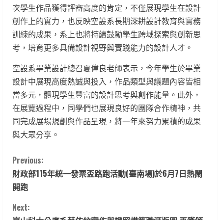
次學生作品獲得評審高度的肯定，不僅展現學生在設計
創作上的實力，也反映空設系長期深耕設計教育與實務
訓練的成果，系上也將持續鼓勵學生跨域探索與創新思
考，培育更多具備設計視野與實踐能力的設計人才。
空設系畢業設計總召夏偉良老師表示，今年學生於畢業
設計中展現高度熱誠與投入，作品類型與議題內容皆相
當多元，體現學生豐富的設計思考與創作能量。此外，
在展覽過程中，同學們也展現良好的團隊合作精神，共
同完成展場規劃與作品呈現，將一年來努力累積的成果
與大眾分享。
C
Previous:
財政部115年統一發票盃路跑活動(臺南場)於6月7日熱鬧
o
開跑
n
Next: