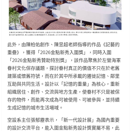
此外，由陳柏佑創作、陳昱超老師指導的作品《記藝的
重疊》，獲得「2026金點新秀入圍獎」，同時入圍
「2026金點新秀贊助特別獎」，該作品聚焦於左營海軍
眷村文化保存議題，探討眷村真正的價值不只在於老舊
建築或懷舊符號，而在於其中所承載的遷徙記憶、鄰里
互助與共同生活。設計以「記憶的重量」為核心，重新
組織居住、創作、交流與地方生產，使眷村不只是被保
存的物件，而能再次成為可被使用、可被參與，並持續
生成記憶的城市生活場域。
空設系主任張郁靂表示，「新一代設計展」為國內重要
的設計交流平台，能入圍金點新秀設計獎實屬不易，此