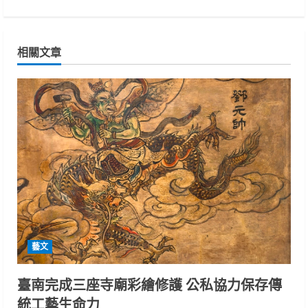
i
n
相關文章
u
e
R
e
a
d
i
藝文
n
臺南完成三座寺廟彩繪修護 公私協力保存傳
統工藝生命力