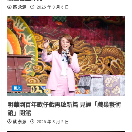
g
蔡 永源
2026 年 8 月 6 日
藝文
明華園百年歌仔戲再啟新篇 見證「戲巢藝術
館」開館
蔡 永源
2026 年 8 月 5 日