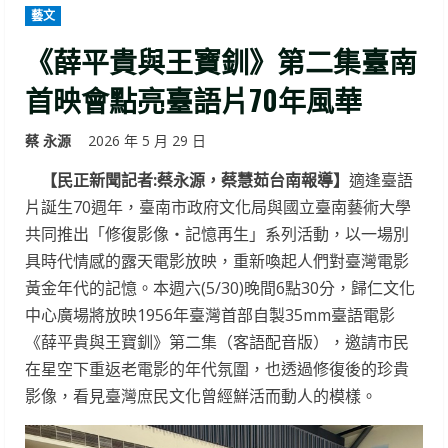
藝文
《薛平貴與王寶釧》第二集臺南
首映會點亮臺語片70年風華
蔡 永源
2026 年 5 月 29 日
【民正新聞記者:蔡永源，蔡慧茹台南報導】
適逢臺語
片誕生70週年，臺南市政府文化局與國立臺南藝術大學
共同推出「修復影像・記憶再生」系列活動，以一場別
具時代情感的露天電影放映，重新喚起人們對臺灣電影
黃金年代的記憶。本週六(5/30)晚間6點30分，歸仁文化
中心廣場將放映1956年臺灣首部自製35mm臺語電影
《薛平貴與王寶釧》第二集（客語配音版），邀請市民
在星空下重返老電影的年代氛圍，也透過修復後的珍貴
影像，看見臺灣庶民文化曾經鮮活而動人的模樣。