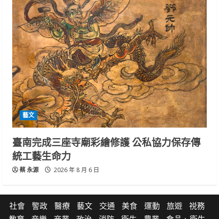
藝文
臺南完成三座寺廟彩繪修護 公私協力保存傳
統工藝生命力
蔡 永源
2026 年 8 月 6 日
社會
警政
醫療
藝文
交通
美食
運動
旅遊
祱務