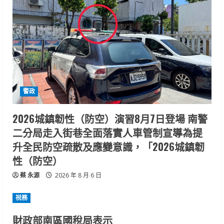
警政
2026城鎮韌性（防空）演習8月7日登場 南警
二分局走入街巷全面落實人車管制宣導為提
升全民防空疏散及應變意識，「2026城鎮韌
性（防空）
蔡 永源
2026 年 8 月 6 日
祱務
財政部南區國稅局表示