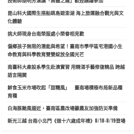
技術師胡明芳演講「無齒之痛」歡迎踴躍參加
崑山科大國際生搭船跳島遊澎湖 海上旅運融合觀光與文
化體驗
挑大師現身台南榮服處小榮眷相見歡
偏鄉孩子無限的潛能與希望！臺南市學甲區宅港國小生
命教育與科學教育雙雙綻放全國光芒
南臺科大產設系學生赴澳實習 用精湛手藝修復精品 跨越
語言隔閡
鮮食玉米市場吹起「甜糯風」 臺南場積極布局新品種
育種
白海豚颱風逼近，臺南區農改場籲農友加強防災準備
新光三越 台南小北門《做十六歲成年禮》8/18-8/19登場