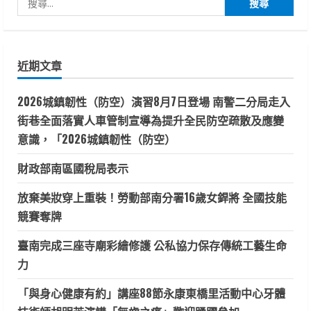
尋
關
鍵
近期文章
字:
2026城鎮韌性（防空）演習8月7日登場 南警二分局走入
街巷全面落實人車管制宣導為提升全民防空疏散及應變
意識，「2026城鎮韌性（防空）
財政部南區國稅局表示
放棄美妝穿上重裝！勞動部南分署16歲女銲將 全國技能
競賽奪牌
臺南完成三座寺廟彩繪修護 公私協力保存傳統工藝生命
力
「與身心健康有約」講座88節永康東橋里活動中心牙體