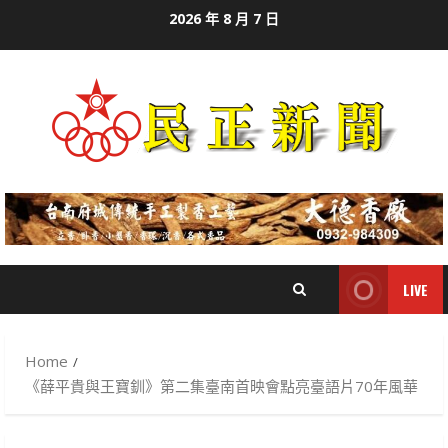
Skip
2026 年 8 月 7 日
to
content
LIVE
Home
《薛平貴與王寶釧》第二集臺南首映會點亮臺語片70年風華