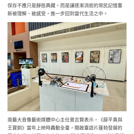
保存不應只是靜態典藏，而是讓逐漸消逝的常民記憶重
新被理解、被感受，進一步回到當代生活之中。
南藝大音像藝術媒體中心主任曾吉賢表示，《薛平貴與
王寶釧》當年上映時轟動全臺，開啟臺語片蓬勃發展的