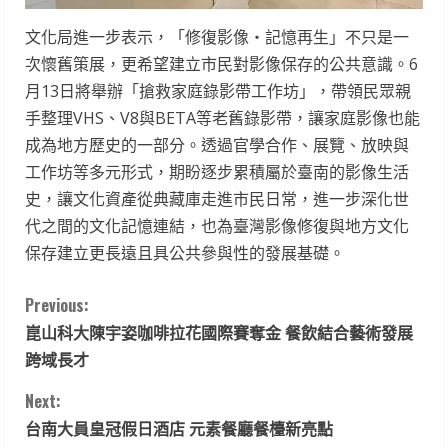
文化局進一步表示，「修復影像・記憶再生」不只是一
次懷舊策展，更希望建立市民對影像保存的公共意識。6
月13日將舉辦「搶救家庭錄影帶工作坊」，帶領民眾親
手整理VHS、V8與BETA等老舊錄影帶，讓家庭影像也能
成為地方歷史的一部分。透過官學合作、展覽、放映與
工作坊等多元形式，期盼逐步累積屬於臺南的影像生活
史，讓文化資產從典藏庫走進市民日常，進一步深化世
代之間的文化記憶連結，也為臺灣影像修復與地方文化
保存建立更長遠且具公共參與性的發展基礎。
C
Previous:
崑山科大陳宇姿咖啡拉花國際賽奪金 餐飲結合藝術發展
o
跨域長才
n
Next:
t
台南大員皇冠假日酒店 元素餐廳餐檯新亮點