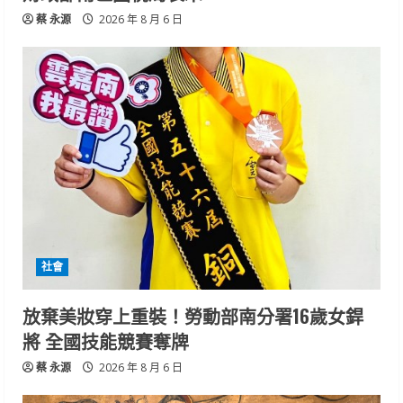
蔡 永源
2026 年 8 月 6 日
社會
放棄美妝穿上重裝！勞動部南分署16歲女銲
將 全國技能競賽奪牌
蔡 永源
2026 年 8 月 6 日