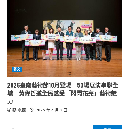
藝文
2026臺南藝術節10月登場 50場展演串聯全
城 黃偉哲邀全民感受「閃閃花亮」藝術魅
力
蔡 永源
2026 年 6 月 9 日
搜