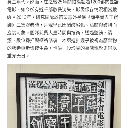
黃金年代。然而，在之後25年間拍攝超過1200部的臺語
電影，如今卻有近千部散佚消失，影像保存情況相當嚴
峻。2013年，研究團隊於苗栗意外尋獲《薛平貴與王寶
釧》三集膠卷時，片況早已因醋酸劣化、沾黏與破損而
岌岌可危。團隊耗費大量時間與技術，透過整飭、清
潔、數位掃描與逐格修復，才讓這批幾乎被視為廢棄物
的膠卷重新恢復生命，也讓一段珍貴的臺灣電影史得以
重見天日。