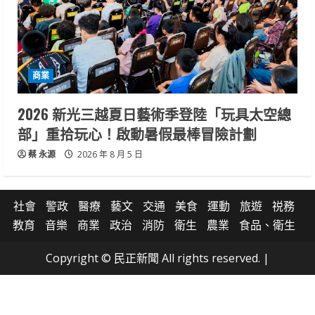
商業
2026 新光三越夏日藝術季登陸「玩具太空總
部」重拾玩心！啟動暑假最棒冒險計劃
蔡 永源
2026 年 8 月 5 日
社會
警政
醫療
藝文
交通
美食
運動
旅遊
祱務
教育
音樂
商業
政治
消防
衛生
農業
食品、衛生
Copyright © 民正新聞 All rights reserved.
|