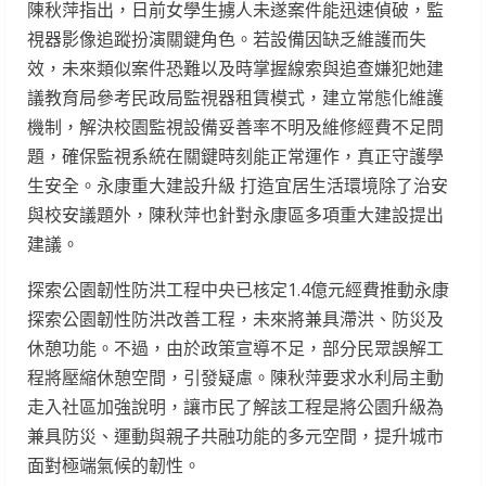
陳秋萍指出，日前女學生擄人未遂案件能迅速偵破，監
視器影像追蹤扮演關鍵角色。若設備因缺乏維護而失
效，未來類似案件恐難以及時掌握線索與追查嫌犯她建
議教育局參考民政局監視器租賃模式，建立常態化維護
機制，解決校園監視設備妥善率不明及維修經費不足問
題，確保監視系統在關鍵時刻能正常運作，真正守護學
生安全。永康重大建設升級 打造宜居生活環境除了治安
與校安議題外，陳秋萍也針對永康區多項重大建設提出
建議。
探索公園韌性防洪工程中央已核定1.4億元經費推動永康
探索公園韌性防洪改善工程，未來將兼具滯洪、防災及
休憩功能。不過，由於政策宣導不足，部分民眾誤解工
程將壓縮休憩空間，引發疑慮。陳秋萍要求水利局主動
走入社區加強說明，讓市民了解該工程是將公園升級為
兼具防災、運動與親子共融功能的多元空間，提升城市
面對極端氣候的韌性。