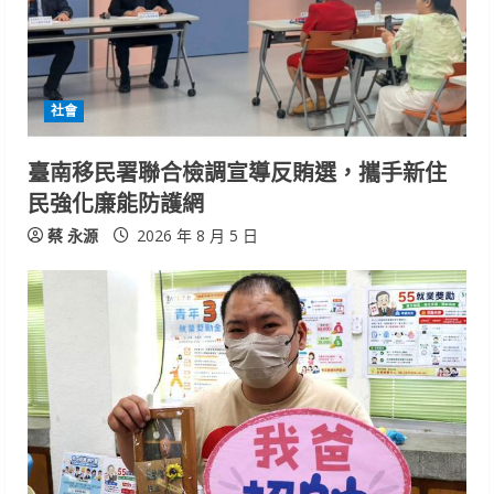
d
i
社會
n
臺南移民署聯合檢調宣導反賄選，攜手新住
g
民強化廉能防護網
蔡 永源
2026 年 8 月 5 日