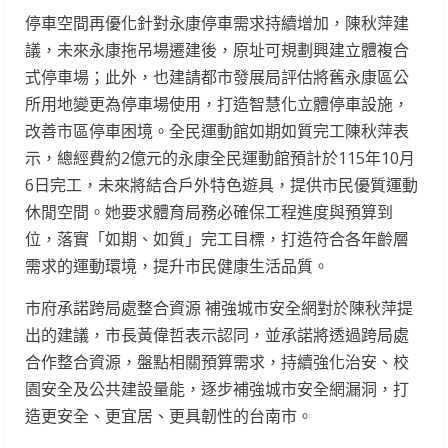
停車空間再優化針對永康停車需求持續增加，陳秋萍建
議，未來永康拖吊場遷建後，原址可規劃興建立體複合
式停車場；此外，也建請都市發展局評估將舊永康區公
所用地變更為停車場使用，打造智慧化立體停車設施，
改善市區停車困境。全民運動館如期如質完工陳秋萍表
示，總經費約2億元的永康全民運動館預計於115年10月
6日完工，未來將結合戶外特色遊具，提供市民優質運動
休閒空間。她要求體育局務必確保工程進度與預算到
位，落實「如期、如質」完工目標，打造符合各年齡層
需求的運動環境，提升市民健康生活品質。
市府承諾跨局處整合資源 補強城市安全網對於陳秋萍提
出的建議，市長黃偉哲表示認同，並承諾將透過跨局處
合作整合資源，盤點相關預算需求，持續強化治安、校
園安全及公共建設量能，逐步補強城市安全網漏洞，打
造更安全、更宜居、更具韌性的台南市。