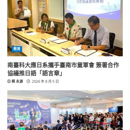
教育
南臺科大應日系攜手臺南市童軍會 簽署合作
協議推日語「語言章」
蔡 永源
2026 年 8 月 5 日