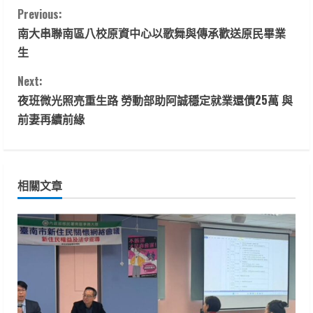
C
Previous:
南大串聯南區八校原資中心以歌舞與傳承歡送原民畢業
o
生
n
Next:
t
夜班微光照亮重生路 勞動部助阿誠穩定就業還債25萬 與
前妻再續前緣
i
n
相關文章
u
e
R
e
a