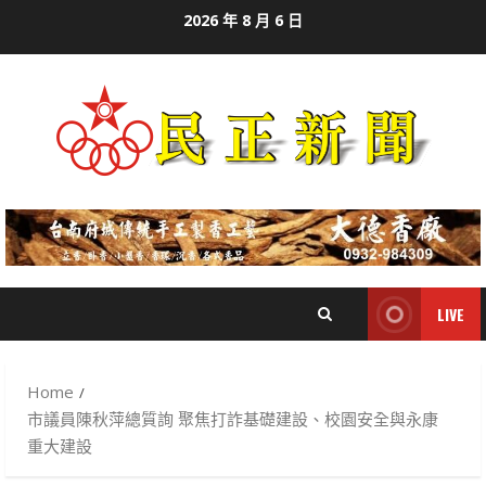
Skip
2026 年 8 月 6 日
to
content
LIVE
Home
市議員陳秋萍總質詢 聚焦打詐基礎建設、校園安全與永康
重大建設