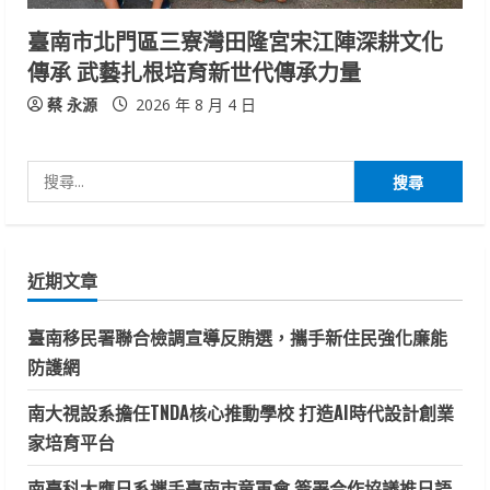
臺南市北門區三寮灣田隆宮宋江陣深耕文化
傳承 武藝扎根培育新世代傳承力量
蔡 永源
2026 年 8 月 4 日
搜
尋
關
鍵
近期文章
字:
臺南移民署聯合檢調宣導反賄選，攜手新住民強化廉能
防護網
南大視設系擔任TNDA核心推動學校 打造AI時代設計創業
家培育平台
南臺科大應日系攜手臺南市童軍會 簽署合作協議推日語