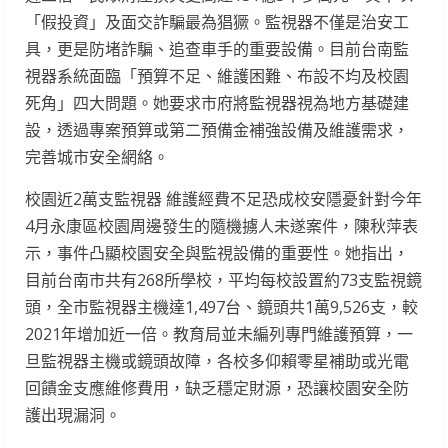
「假投資」及面交詐騙最為猖獗。監視器不僅是治安工
具，更是防堵詐騙、追查車手的重要設備。目前台南監
視器系統面臨「預算不足、維護困難、布設不均及校園
死角」四大問題。她要求市府將監視器視為地方基礎建
設，透過專案預算或第二預備金補強設備及維護需求，
完善城市安全網絡。
校園近2萬支監視器 維護經費不足恐成校安隱憂針對今年
4月永康區校園周邊發生的隨機擄人未遂案件，陳秋萍表
示，事件凸顯校園安全與監視設備的重要性。她指出，
目前台南市共有268所學校，平均每校設置約73支監視鏡
頭，全市監視器主機達1,497台、鏡頭共1萬9,526支，較
2021年增加近一倍。教育局並未編列專門維護預算，一
旦監視器主機或鏡頭故障，各校多仰賴零星補助或光電
回饋金支應維修費用，缺乏穩定財源，恐讓校園安全防
護出現漏洞。