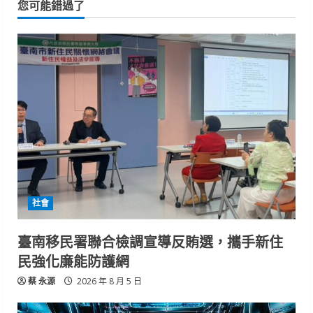
您可能錯過了
社會
臺南移民署聯合檢調宣導反賄選，攜手新住
民強化廉能防護網
蔡 永源
2026 年 8 月 5 日