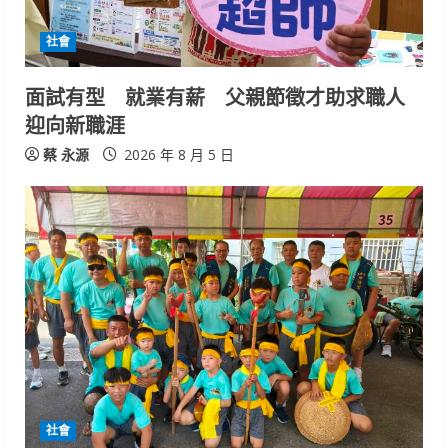
社會
面試有型 就業有薪 父親節徵才助求職人
迎向新職涯
蔡 永源
2026 年 8 月 5 日
社會