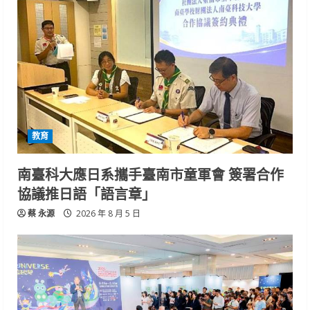
教育
南臺科大應日系攜手臺南市童軍會 簽署合作
協議推日語「語言章」
蔡 永源
2026 年 8 月 5 日