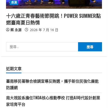
表演
十六歲正青春藝術節開跳！POWER SUMMER點
燃臺南夏日熱情
蔡 永源
2026 年 7 月 16 日
搜
尋
關
鍵
近期文章
字:
臺南移民署聯合檢調宣導反賄選，攜手新住民強化廉能
防護網
南大視設系擔任TNDA核心推動學校 打造AI時代設計創業
家培育平台