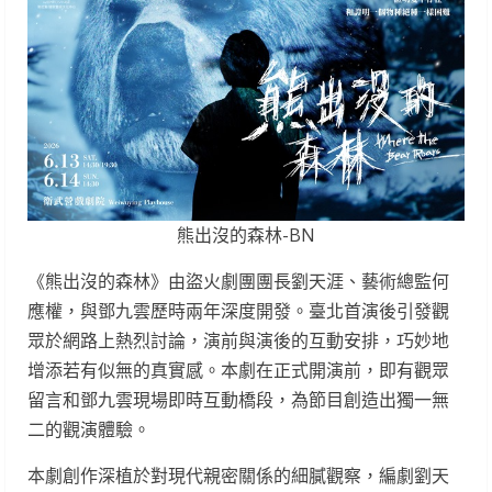
熊出沒的森林-BN
《熊出沒的森林》由盜火劇團團長劉天涯、藝術總監何
應權，與鄧九雲歷時兩年深度開發。臺北首演後引發觀
眾於網路上熱烈討論，演前與演後的互動安排，巧妙地
增添若有似無的真實感。本劇在正式開演前，即有觀眾
留言和鄧九雲現場即時互動橋段，為節目創造出獨一無
二的觀演體驗。
本劇創作深植於對現代親密關係的細膩觀察，編劇劉天