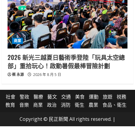
商業
2026 新光三越夏日藝術季登陸「玩具太空總
部」重拾玩心！啟動暑假最棒冒險計劃
蔡 永源
2026 年 8 月 5 日
社會
警政
醫療
藝文
交通
美食
運動
旅遊
祱務
教育
音樂
商業
政治
消防
衛生
農業
食品、衛生
Copyright © 民正新聞 All rights reserved.
|