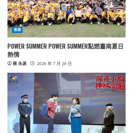
d
i
表演
n
POWER SUMMER POWER SUMMER點燃臺南夏日
g
熱情
蔡 永源
2026 年 7 月 26 日