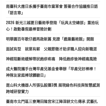
南臺科大應日系攜手臺南市童軍會 簽署合作協議推日語
「語言章」
2026 新光三越夏日藝術季登陸「玩具太空總部」重拾玩
心！啟動暑假最棒冒險計劃
明華園百年歌仔戲再啟新篇 見證「戲巢藝術館」開館
面試有型 就業有薪 父親節徵才助求職人迎向新職涯
神經阻斷術緩解帶狀皰疹疼痛 降低皰疹後神經痛風險
成大醫院攜手台灣早產兒基金會舉辦「早產兒好棒棒！
神隊友家庭棒球體驗日」
崑山科大機器人所張弘毅獲3獎 展現綠色科技與智慧感測
跨域研發實力
臺南市北門區三寮灣田隆宮宋江陣深耕文化傳承 武藝扎