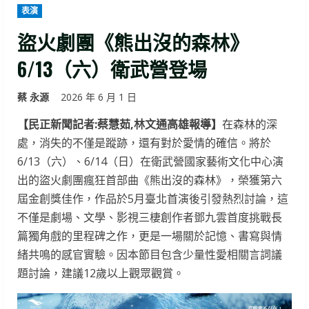
表演
盜火劇團《熊出沒的森林》
6/13（六）衛武營登場
蔡 永源
2026 年 6 月 1 日
【民正新聞記者:蔡慧茹,林文通高雄報導】
在森林的深
處，消失的不僅是蹤跡，還有對於愛情的確信。將於
6/13（六）、6/14（日）在衛武營國家藝術文化中心演
出的盜火劇團瘋狂首部曲《熊出沒的森林》，榮獲第六
屆金創獎佳作，作品於5月臺北首演後引發熱烈討論，這
不僅是劇場、文學、影視三棲創作者鄧九雲首度挑戰長
篇獨角戲的里程碑之作，更是一場關於記憶、書寫與情
緒共鳴的感官實驗。因本節目包含少量性愛相關言詞議
題討論，建議12歲以上觀眾觀賞。