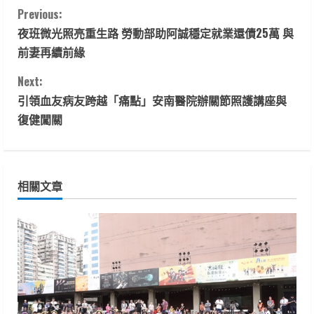
C
Previous:
夜班微光照亮重生路 勞動部助阿誠穩定就業還債25萬 與
o
前妻再續前緣
n
Next:
t
引領血友病友跨越「痛點」安南醫院辦關節照護講座與
復健闖關
i
n
相關文章
u
e
R
e
a