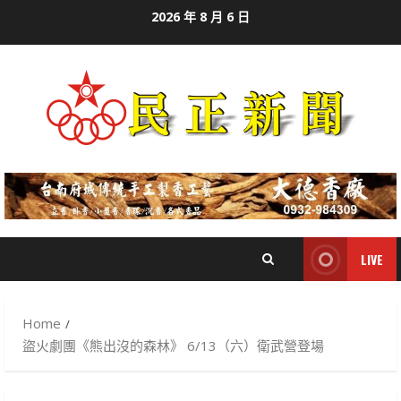
Skip
2026 年 8 月 6 日
to
content
LIVE
Home
盜火劇團《熊出沒的森林》 6/13（六）衛武營登場