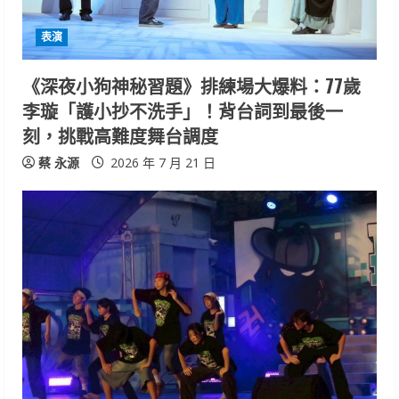
表演
《深夜小狗神秘習題》排練場大爆料：77歲
李璇「護小抄不洗手」！背台詞到最後一
刻，挑戰高難度舞台調度
蔡 永源
2026 年 7 月 21 日