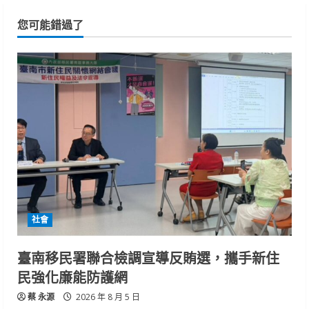
您可能錯過了
社會
臺南移民署聯合檢調宣導反賄選，攜手新住
民強化廉能防護網
蔡 永源
2026 年 8 月 5 日