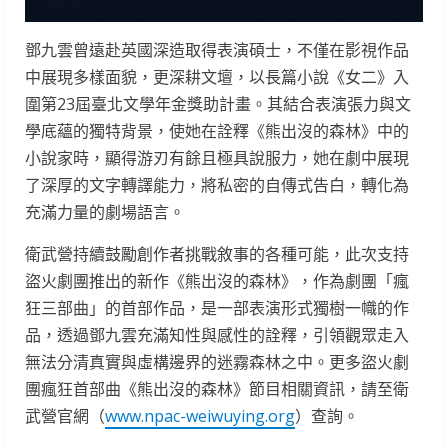
鄧九雲曾遠赴英國深造取得表演碩士，不僅在影視作品
中展現多樣面貌，更深耕文壇，以長篇小說《女二》入
圍第23屆臺北文學年金獎助計畫。其結合表演張力與文
學底蘊的獨特背景，使她在詮釋《熊出沒的森林》中的
小說家時，顯得游刃有餘且極具說服力，她在劇中展現
了深厚的文字轉譯能力，將私密的自傳式告白，轉化為
充滿力量的劇場語言。
衛武營持續鼓勵創作者挑戰敘事的各種可能，此次支持
盜火劇團推出的新作《熊出沒的森林》，作為劇團「瘋
狂三部曲」的首部作品，是一部表演形式獨樹一幟的作
品，透過鄧九雲充滿知性與感性的詮釋，引領觀眾走入
無法分清真實與虛構邊界的迷霧森林之中。更多盜火劇
團瘋狂首部曲《熊出沒的森林》節目相關資訊，請至衛
武營官網（
www.npac-weiwuying.org
）查詢。