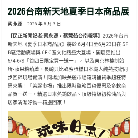
2026台南新天地夏季日本商品展
蔡 永源
2026 年 6 月 3 日
【民正新聞記者:蔡永源，蔡慧茹台南報導】
2026年台南
新天地《夏季日本商品展》將於 6月4日至6月23日在 5F
B區活動廣場與 6F C區文化館盛大登場，開展更推出
6/4-6/8「首四日限定買一送一」， 以及東京林檎制飴
所-蘋果糖葫蘆、長崎貝比蜂蜜蛋糕日本職人純熟技術同
步回歸現場實演！同場加映美麗市場箱購補貨季超狂特
惠來襲！「美麗市場」推出限時整箱囤貨優惠及多款商
品買一送一，精選日本熱銷飲品、頂級特級初榨油品與
居家清潔好物一箱搬回家！