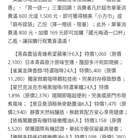
惠」、「買一送一」三重回饋！消費者凡於超市單筆消
費滿 600 元或 1,500 元，即可獲得精美「小方巾」或
「麻布提袋」乙份（擇一贈送，限量）；此外，單筆消
費滿 800 元，加價 169 元即可加購「藏元梅酒一口杯」
乙瓶，讓採購行程驚喜滿滿！
【青森農協青連希望蘋果汁6入】特價1,060（原價
2,100）日本青森原汁原味空運，酸甜多汁宛如現摘；
【雀巢金牌香醇/特濃咖啡24入】特價5,400（原價
11,280）獨家微磨咖啡顆粒技術，完美封存極致醇香；
【星巴克派克市場黑咖啡/特濃拿鐵24入】特價
1,896（原價2,376）隨開即喝超便利，完美還原門市現
煮風味；【黑豆桑頂極無麥麩醬油6入】特價1,470（原
價2,940）靜置天然純釀造，無麩質配方安心享用健康；
【依格閣嚴選有機特級橄欖油6入】特價3,158（原價
5,520）榮獲國際有機認證，單純冷壓保留最高營養；
【佛朗多特級初榨橄欖油6入】特價3,588（原價5,280）