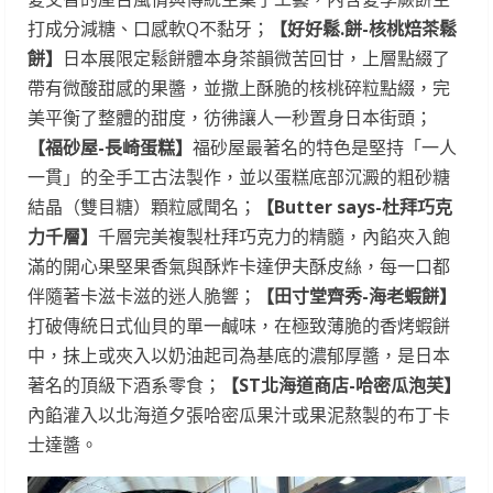
打成分減糖、口感軟Q不黏牙；
【好好鬆.餅-核桃焙茶鬆
餅】
日本展限定鬆餅體本身茶韻微苦回甘，上層點綴了
帶有微酸甜感的果醬，並撒上酥脆的核桃碎粒點綴，完
美平衡了整體的甜度，彷彿讓人一秒置身日本街頭；
【福砂屋-長崎蛋糕】
福砂屋最著名的特色是堅持「一人
一貫」的全手工古法製作，並以蛋糕底部沉澱的粗砂糖
結晶（雙目糖）顆粒感聞名；
【Butter says-杜拜巧克
力千層】
千層完美複製杜拜巧克力的精髓，內餡夾入飽
滿的開心果堅果香氣與酥炸卡達伊夫酥皮絲，每一口都
伴隨著卡滋卡滋的迷人脆響；
【田寸堂齊秀-海老蝦餅】
打破傳統日式仙貝的單一鹹味，在極致薄脆的香烤蝦餅
中，抹上或夾入以奶油起司為基底的濃郁厚醬，是日本
著名的頂級下酒系零食；
【ST北海道商店-哈密瓜泡芙】
內餡灌入以北海道夕張哈密瓜果汁或果泥熬製的布丁卡
士達醬。