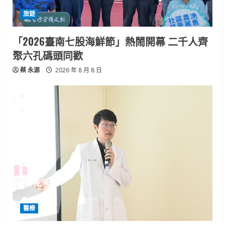
旅遊
「2026臺南七股海鮮節」熱鬧開幕 二千人齊
聚六孔碼頭同歡
蔡 永源
2026 年 8 月 8 日
醫療