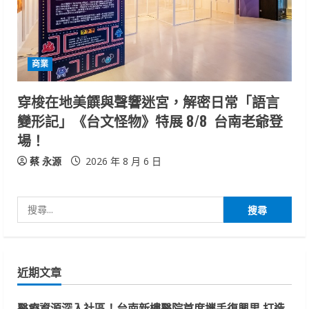
商業
穿梭在地美饌與聲響迷宮，解密日常「語言
變形記」《台文怪物》特展 8/8 台南老爺登
場！
蔡 永源
2026 年 8 月 6 日
搜
尋
關
鍵
近期文章
字:
醫療資源深入社區！台南新樓醫院首度攜手復興里 打造