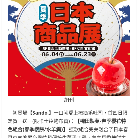
網刊
初登場
【Sando.】
一口就愛上療癒系吐司，首四日限
定買一送一(限卡士達烤布蕾)；
【橋田製菓-春季櫻花特
色組合(春季櫻餅/水羊羹)】
這款組合完美融合了日本春
夏交替的屋台風情與傳統生菓子工藝，內含夏季蕨餅主