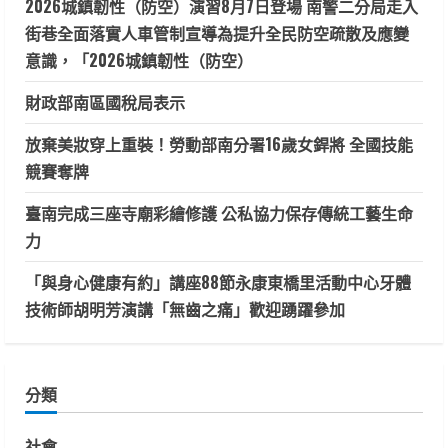
2026城鎮韌性（防空）演習8月7日登場 南警二分局走入
街巷全面落實人車管制宣導為提升全民防空疏散及應變
意識，「2026城鎮韌性（防空）
財政部南區國稅局表示
放棄美妝穿上重裝！勞動部南分署16歲女銲將 全國技能
競賽奪牌
臺南完成三座寺廟彩繪修護 公私協力保存傳統工藝生命
力
「與身心健康有約」講座88節永康東橋里活動中心牙體
技術師胡明芳演講「無齒之痛」歡迎踴躍參加
分類
社會