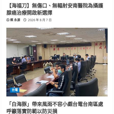
【海福刀】無傷口、無輻射安南醫院為攝護
腺癌治療開啟新選擇
蔡 永源
2026 年 8 月 7 日
台電
「白海豚」帶來風雨不容小覷台電台南區處
呼籲落實防範以防災損