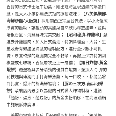
香醇的日式卡士達牛奶醬，剛出爐時呈現溫熱的爆漿口
感，是大人小孩都無法抗拒的療癒滋味；【
八笑俱樂部-
海鮮炒麵/大阪燒
】採用關西正宗屋台做法，以小火慢煎
厚實的麵糊，讓裡頭的高麗菜自然軟化釋放甜味，並與
培根香氣、海鮮鮮味完美交融；
【昭和秘漬-炸雞串】
嚴
選去骨雞腿肉，加入日式醬油、特調料理酒、大蒜、生
薑及帶有微甜溫潤感的秘製配方，進行至少數小時抓
醃，厚實軟嫩的雞腿肉完全不乾柴，再撒上少許特調胡
椒鹽或七味粉，香氣層次更上一層樓；
【旭日炸物-黃金
蝦餅】
嚴選極具彈牙嚼勁的優質白蝦肉，並揉入 Q 彈的
花枝塊與傅獨門手打海鮮魚漿，每一口咬下，都能品嚐
到扎實、爆汁的飽滿鮮蝦塊；
【豚の三次方-南瓜可樂
餅】
承襲店內最引以為傲的日式職人炸物製程，遵循
「麵粉、蛋液、麵包粉」的黃金裹粉順序，在高溫油鍋
中施展酥炸魔法。
美麗市場推出超值「滿額贈＆加價購」、「箱裝優