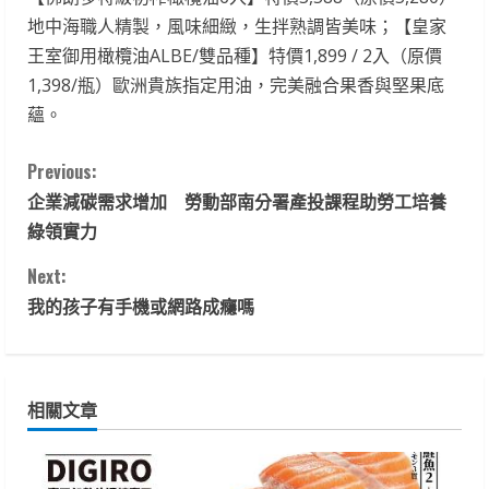
地中海職人精製，風味細緻，生拌熟調皆美味；【皇家
王室御用橄欖油ALBE/雙品種】特價1,899 / 2入（原價
1,398/瓶）歐洲貴族指定用油，完美融合果香與堅果底
蘊。
C
Previous:
企業減碳需求增加 勞動部南分署產投課程助勞工培養
o
綠領實力
n
Next:
t
我的孩子有手機或網路成癮嗎
i
n
相關文章
u