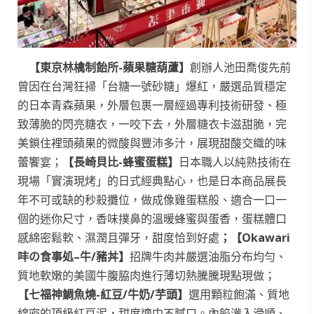
【東京林檎制飴所-蘋果糖葫蘆】
創辦人池田喬俊先前
曾因在台灣狂掃「台糖一號砂糖」爆紅，嚴選品質穩定
的日本青森蘋果，外層包裹一層經過專利技術研發、極
致薄脆的閃亮糖衣，一咬下去，外層糖衣卡滋甜脆，完
美鎖住裡頭蘋果的微酸與豐沛多汁，展現甜酸交織的味
蕾饗宴；
【長崎貝比-蜂蜜蛋糕】
日本職人以純熟技術在
現場「實演現烤」的日式經典點心，也是日本商品展長
年不可或缺的秒殺攤位，做成像雞蛋糕般、適合一口一
個的迷你尺寸，香味撲鼻的溫暖蜂蜜與蛋香，蛋糕體口
感綿密鬆軟、濕潤且彈牙，甜度恰到好處
；【Okawari
㕩
の食事処
–
牛/豬丼】
招牌牛肉丼嚴選油脂分布均勻、
質地軟嫩的美國牛腹脇肉進行薄切熱騰騰現點現做；
【七福神鯛魚燒-紅豆/牛奶/芋頭】
選用顆粒飽滿、質地
綿密的頂級紅豆泥，甜度適中不膩口。內餡灌入滑順、