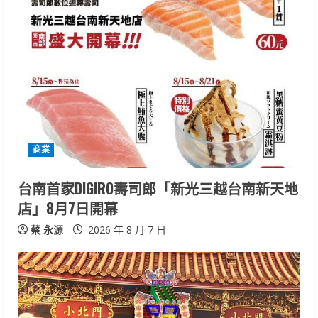
e
R
e
a
d
i
商業
n
台南首家DIGIRO壽司郎「新光三越台南新天地
店」8月7日開幕
g
蔡 永源
2026 年 8 月 7 日