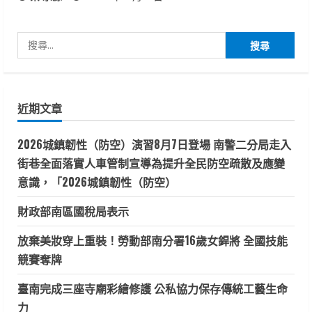
搜
尋
關
鍵
近期文章
字:
2026城鎮韌性（防空）演習8月7日登場 南警二分局走入
街巷全面落實人車管制宣導為提升全民防空疏散及應變
意識，「2026城鎮韌性（防空）
財政部南區國稅局表示
放棄美妝穿上重裝！勞動部南分署16歲女銲將 全國技能
競賽奪牌
臺南完成三座寺廟彩繪修護 公私協力保存傳統工藝生命
力