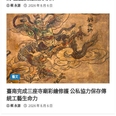
蔡 永源
2026 年 8 月 6 日
藝文
臺南完成三座寺廟彩繪修護 公私協力保存傳
統工藝生命力
蔡 永源
2026 年 8 月 6 日