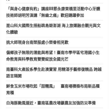
「與身心健康有約」講座88節永康東橋里活動中心牙體
技術師胡明芳演講「無齒之痛」歡迎踴躍參加
崑山科大國際生搭船跳島遊澎湖 海上旅運融合觀光與文
化體驗
挑大師現身台南榮服處小榮眷相見歡
偏鄉孩子無限的潛能與希望！臺南市學甲區宅港國小生
命教育與科學教育雙雙綻放全國光芒
南臺科大產設系學生赴澳實習 用精湛手藝修復精品 跨越
語言隔閡
鮮食玉米市場吹起「甜糯風」 臺南場積極布局新品種
育種
白海豚颱風逼近，臺南區農改場籲農友加強防災準備