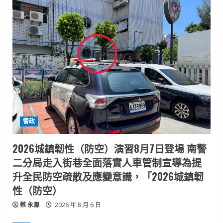
警政
2026城鎮韌性（防空）演習8月7日登場 南警
二分局走入街巷全面落實人車管制宣導為提
升全民防空疏散及應變意識，「2026城鎮韌
性（防空）
蔡 永源
2026 年 8 月 6 日