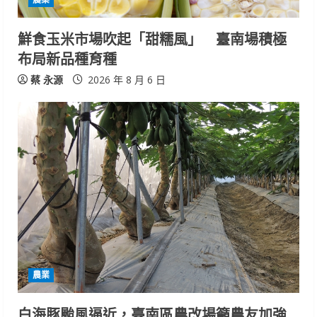
n
鮮食玉米市場吹起「甜糯風」 臺南場積極
g
布局新品種育種
蔡 永源
2026 年 8 月 6 日
農業
白海豚颱風逼近，臺南區農改場籲農友加強