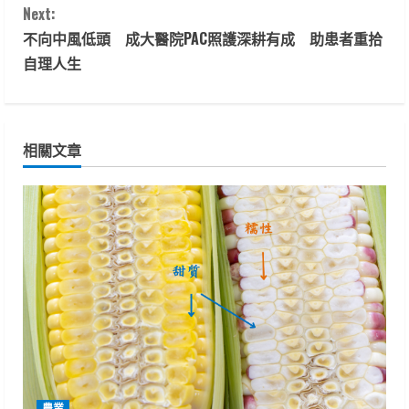
n
Next:
t
不向中風低頭 成大醫院PAC照護深耕有成 助患者重拾
自理人生
i
n
相關文章
u
e
R
e
a
d
i
農業