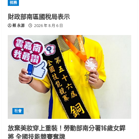
祱務
財政部南區國稅局表示
蔡 永源
2026 年 8 月 6 日
社會
放棄美妝穿上重裝！勞動部南分署16歲女銲
將 全國技能競賽奪牌