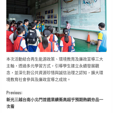
本次活動結合再生能源政策、環境教育及廉政宣導三大
主軸，透過多元學習方式，引導學生建立永續發展觀
念，並深化對公共資源珍惜與誠信治理之認知，擴大環
境教育社會參與及廉政宣導之成效。
C
Previous:
新光三越台南小北門首週業績衝高超乎預期熱銷夯品一
o
次看