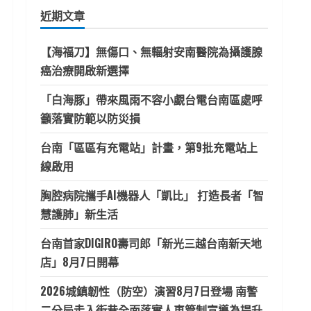
鍵
近期文章
字:
【海福刀】無傷口、無輻射安南醫院為攝護腺
癌治療開啟新選擇
「白海豚」帶來風雨不容小覷台電台南區處呼
籲落實防範以防災損
台南「區區有充電站」計畫，第9批充電站上
線啟用
胸腔病院攜手AI機器人「凱比」 打造長者「智
慧護肺」新生活
台南首家DIGIRO壽司郎「新光三越台南新天地
店」8月7日開幕
2026城鎮韌性（防空）演習8月7日登場 南警
二分局走入街巷全面落實人車管制宣導為提升