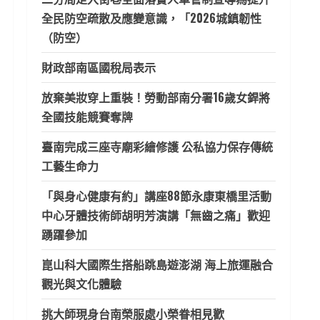
全民防空疏散及應變意識，「2026城鎮韌性
（防空）
財政部南區國稅局表示
放棄美妝穿上重裝！勞動部南分署16歲女銲將
全國技能競賽奪牌
臺南完成三座寺廟彩繪修護 公私協力保存傳統
工藝生命力
「與身心健康有約」講座88節永康東橋里活動
中心牙體技術師胡明芳演講「無齒之痛」歡迎
踴躍參加
崑山科大國際生搭船跳島遊澎湖 海上旅運融合
觀光與文化體驗
挑大師現身台南榮服處小榮眷相見歡