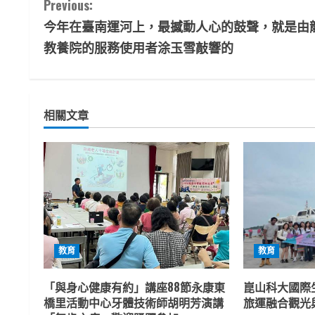
C
Previous:
今年在臺南運河上，最撼動人心的鼓聲，就是由
o
教養院的服務使用者涂玉雪敲響的
n
t
相關文章
i
n
u
e
R
教育
教育
e
「與身心健康有約」講座88節永康東
崑山科大國際
a
橋里活動中心牙體技術師胡明芳演講
旅運融合觀光