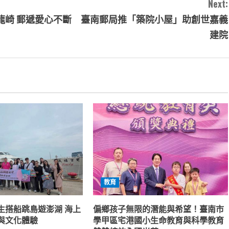
Next:
龍崎
郵遞愛心不斷 臺南郵局推「築院小屋」助創世嘉義
建院
教育
生搭船跳島遊澎湖 海上
偏鄉孩子無限的潛能與希望！臺南市
與文化體驗
學甲區宅港國小生命教育與科學教育