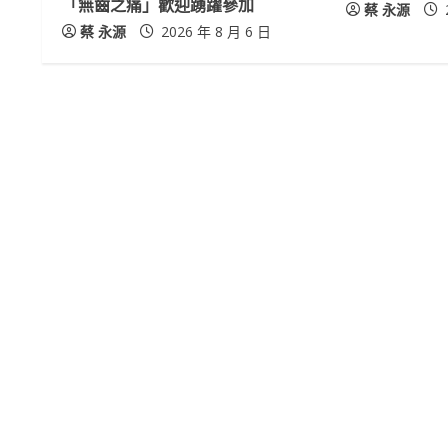
「無齒之痛」歡迎踴躍參加
蔡 永源
d
蔡 永源
2026 年 8 月 6 日
i
n
g