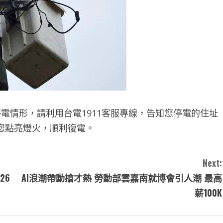
情形，請利用台電1911客服專線，告知您停電的住址
您點亮燈火，順利復電。
Next:
26
AI浪潮帶動搶才熱 勞動部雲嘉南就博會引人潮 最高
薪100K