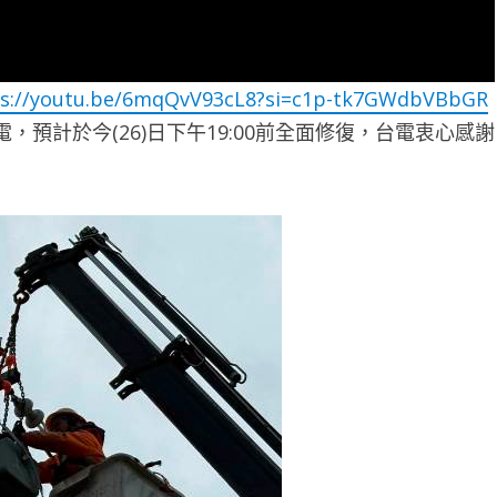
ps://youtu.be/6mqQvV93cL8?si=c1p-tk7GWdbVBbGR
，預計於今(26)日下午19:00前全面修復，台電衷心感謝