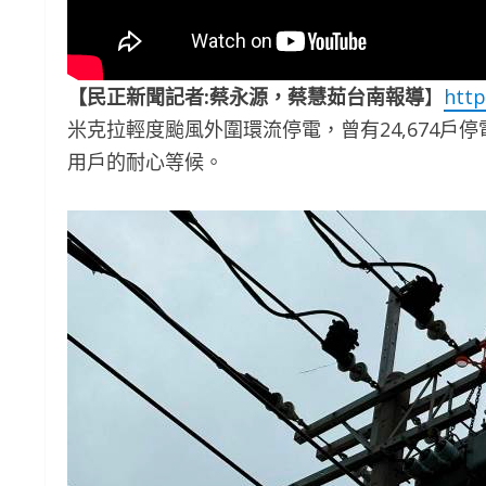
【民正新聞記者:蔡永源，蔡慧茹台南報導
】
htt
米克拉輕度颱風外圍環流停電，曾有24,674戶停電
用戶的耐心等候。