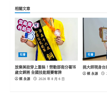
t
相關文章
i
n
u
e
R
社會
社會
e
放棄美妝穿上重裝！勞動部南分署16
挑大師現身台
a
歲女銲將 全國技能競賽奪牌
蔡 永源
蔡 永源
2026 年 8 月 6 日
d
i
n