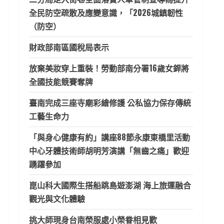
全民防空疏散及應變意識，「2026城鎮韌性
（防空）
財政部南區國稅局表示
放棄美妝穿上重裝！勞動部南分署16歲女銲將
全國技能競賽奪牌
臺南完成三座寺廟彩繪修護 公私協力保存傳統
工藝生命力
「與身心健康有約」講座88節永康東橋里活動
中心牙體技術師胡明芳演講「無齒之痛」歡迎
踴躍參加
崑山科大國際生搭船跳島遊澎湖 海上旅運融合
觀光與文化體驗
挑大師現身台南榮服處小榮眷相見歡