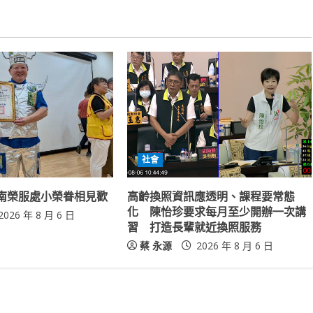
社會
南榮服處小榮眷相見歡
高齡換照資訊應透明、課程要常態
化 陳怡珍要求每月至少開辦一次講
2026 年 8 月 6 日
習 打造長輩就近換照服務
蔡 永源
2026 年 8 月 6 日