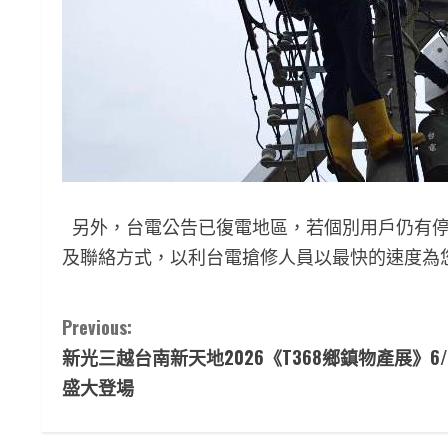
另外，台電公告已復電地區，若個別用戶仍有停電
及聯絡方式，以利台電搶修人員以最快的速度為
C
Previous:
新光三越台南新天地2026《T368鄉鎮物產展》6/
o
盛大登場
n