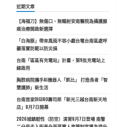
鍵
近期文章
字:
【海福刀】無傷口、無輻射安南醫院為攝護腺
癌治療開啟新選擇
「白海豚」帶來風雨不容小覷台電台南區處呼
籲落實防範以防災損
台南「區區有充電站」計畫，第9批充電站上
線啟用
胸腔病院攜手AI機器人「凱比」 打造長者「智
慧護肺」新生活
台南首家DIGIRO壽司郎「新光三越台南新天地
店」8月7日開幕
2026城鎮韌性（防空）演習8月7日登場 南警
二分局走入街巷全面落實人車管制宣導為提升