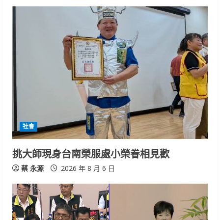
社會
挑大師現身台南榮服處小榮眷相見歡
蔡 永源
2026 年 8 月 6 日