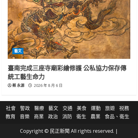
藝文
臺南完成三座寺廟彩繪修護 公私協力保存傳
統工藝生命力
蔡 永源
2026 年 8 月 6 日
社會
警政
醫療
藝文
交通
美食
運動
旅遊
祱務
教育
音樂
商業
政治
消防
衛生
農業
食品、衛生
Copyright © 民正新聞 All rights reserved.
|