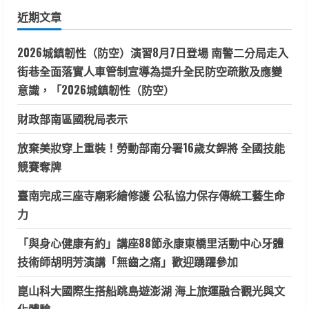
鍵
近期文章
字:
2026城鎮韌性（防空）演習8月7日登場 南警二分局走入
街巷全面落實人車管制宣導為提升全民防空疏散及應變
意識，「2026城鎮韌性（防空）
財政部南區國稅局表示
放棄美妝穿上重裝！勞動部南分署16歲女銲將 全國技能
競賽奪牌
臺南完成三座寺廟彩繪修護 公私協力保存傳統工藝生命
力
「與身心健康有約」講座88節永康東橋里活動中心牙體
技術師胡明芳演講「無齒之痛」歡迎踴躍參加
崑山科大國際生搭船跳島遊澎湖 海上旅運融合觀光與文
化體驗