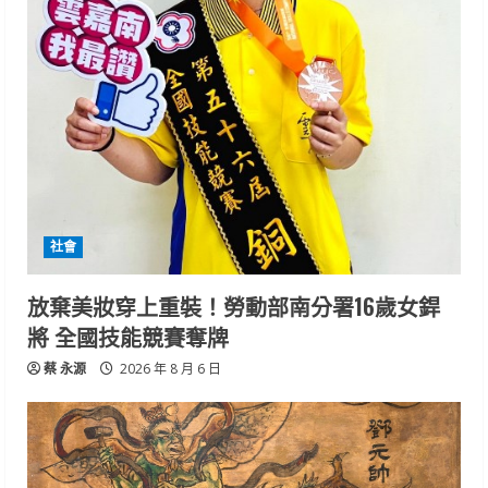
社會
放棄美妝穿上重裝！勞動部南分署16歲女銲
將 全國技能競賽奪牌
蔡 永源
2026 年 8 月 6 日