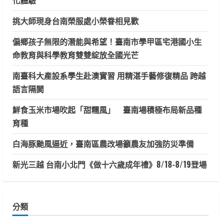
挑大師現身台南榮服處小榮眷相見歡
偏鄉孩子無限的潛能與希望！臺南市學甲區宅港國小生
命教育與科學教育雙雙綻放全國光芒
南臺科大產設系學生赴澳實習 用精湛手藝修復精品 跨越
語言隔閡
鮮食玉米市場吹起「甜糯風」 臺南場積極布局新品種
育種
白海豚颱風逼近，臺南區農改場籲農友加強防災準備
新光三越 台南小北門《做十六歲成年禮》8/18-8/19登場
分類