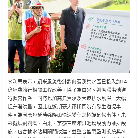
水利局表示，凱米風災後針對典寶溪集水區已投入約14
億經費執行相關工程改善。除了為白米、劉厝滯洪池進
行擴容作業，同時也加高典寶溪及大遼排水護岸，大幅
提升滯洪量，因此在近期豪大雨期間沒有發生溢堤事
件。為因應短延時強降雨快速變化之極端氣候事件，未
來擬規劃劉厝、白米、芋寮三座滯洪池增設動力抽排設
施，包含抽水站與閘門改建，並整合智慧監測系統與AI