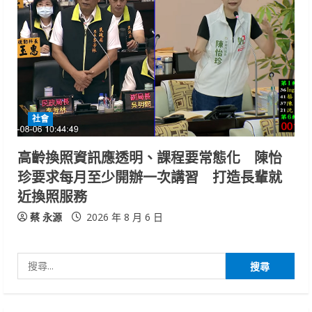
社會
高齡換照資訊應透明、課程要常態化 陳怡
珍要求每月至少開辦一次講習 打造長輩就
近換照服務
蔡 永源
2026 年 8 月 6 日
搜
尋
關