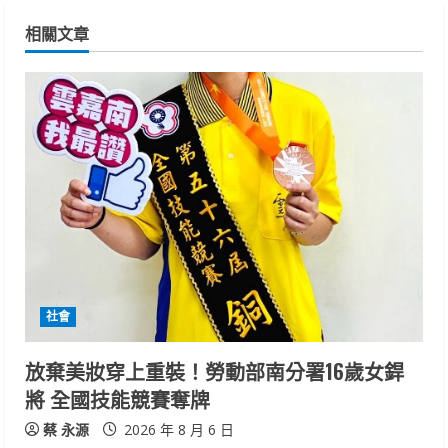
n
相關文章
u
e
R
e
a
d
i
社會
n
放棄美妝穿上重裝！勞動部南分署16歲女銲
g
將 全國技能競賽奪牌
蔡 永源
2026 年 8 月 6 日