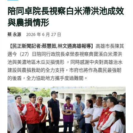
陪同卓院長視察白米滯洪池成效
與農損情形
蔡 永源
2026 年 6 月 27 日
【民正新聞記者:蔡慧茹,林文通高雄報導】
高雄市長陳其
邁今（27）日陪同行政院長卓榮泰視察典寶溪白米滯洪
池與美濃地區木瓜災損情形 ，同時感謝中央對高雄治水
建設與農損救助的全力支持，市府也將作為農民最強韌
的後盾，全力協助地方攜手度過難關。