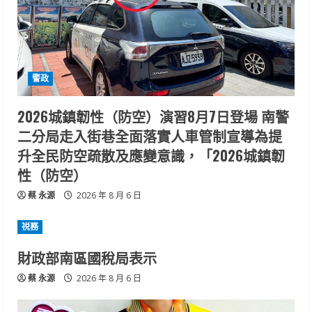
警政
2026城鎮韌性（防空）演習8月7日登場 南警
二分局走入街巷全面落實人車管制宣導為提
升全民防空疏散及應變意識，「2026城鎮韌
性（防空）
蔡 永源
2026 年 8 月 6 日
祱務
財政部南區國稅局表示
蔡 永源
2026 年 8 月 6 日