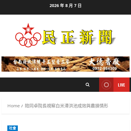
Skip
2026 年 8 月 7 日
to
content
LIVE
Home
陪同卓院長視察白米滯洪池成效與農損情形
社會