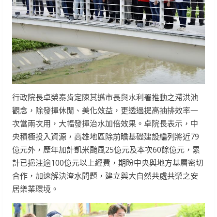
行政院長卓榮泰肯定陳其邁市長與水利署推動之滯洪池
觀念，除發揮休閒、美化效益，更透過提高抽排效率一
次當兩次用，大幅發揮治水加倍效果。卓院長表示，中
央積極投入資源，高雄地區除前瞻基礎建設編列將近79
億元外，歷年加計凱米颱風25億元及本次60餘億元，累
計已挹注逾100億元以上經費，期盼中央與地方基層密切
合作，加速解決淹水問題，建立與大自然共處共榮之安
居樂業環境。