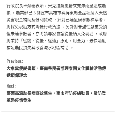
行政院長卓榮泰表示，米克拉颱風帶來充沛雨量造成農
損 ，農業部已即刻宣布高雄市與屏東縣全品項納入天然
災害現金補助及低利貸款 ，針對已達氣候參數標準者，
將採免現勘方式降低行政負擔 。另針對普遍性嚴重受損
但未達參數者，亦將請專家會議從優納入免現勘 ，政府
將秉持「從簡、從優、從速」原則，用全力、最快速度
補足農民損失與改善淹水地區補助 。
C
Previous:
大象糞便變書籤，臺南移民署辦理泰國文化體驗活動傳
o
遞環保理念
n
Next:
t
豪雨高溫助長病媒蚊孳生，南市府防疫總動員，嚴防登
革熱疫情發生
i