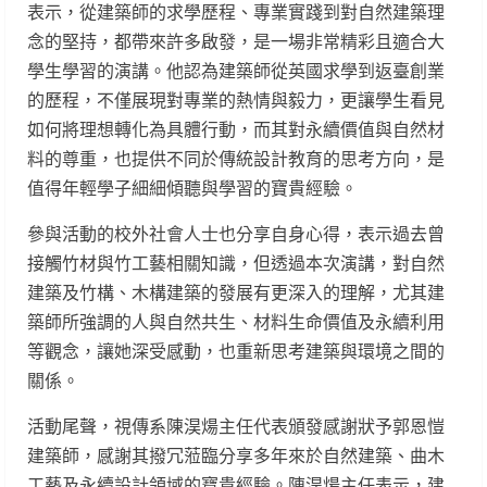
表示，從建築師的求學歷程、專業實踐到對自然建築理
念的堅持，都帶來許多啟發，是一場非常精彩且適合大
學生學習的演講。他認為建築師從英國求學到返臺創業
的歷程，不僅展現對專業的熱情與毅力，更讓學生看見
如何將理想轉化為具體行動，而其對永續價值與自然材
料的尊重，也提供不同於傳統設計教育的思考方向，是
值得年輕學子細細傾聽與學習的寶貴經驗。
參與活動的校外社會人士也分享自身心得，表示過去曾
接觸竹材與竹工藝相關知識，但透過本次演講，對自然
建築及竹構、木構建築的發展有更深入的理解，尤其建
築師所強調的人與自然共生、材料生命價值及永續利用
等觀念，讓她深受感動，也重新思考建築與環境之間的
關係。
活動尾聲，視傳系陳淏煬主任代表頒發感謝狀予郭恩愷
建築師，感謝其撥冗蒞臨分享多年來於自然建築、曲木
工藝及永續設計領域的寶貴經驗。陳淏煬主任表示，建