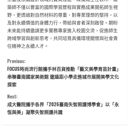
築師不僅以豐富的國際學習歷程與實務成果開拓師生視
野，更透過對自然材料的尊重、對專業理想的堅持，以
及對永續價值的身體力行，帶給與會者深刻啟發。期盼
未來能持續邀請更多實務專家進入校園交流，促進師生
跨域學習與創新思考，共同培育具備環境關懷與社會責
任精神之永續人才。
C
Previous:
FOCUS時尚流行館攜手林百貨推動「藝文美學育苗計畫」
o
串聯臺南國家美術館 邀遠距小學走進城市展開美學文化
n
探索
t
Next:
成大醫院攜手各界「2026臺南失智照護博學會」以「永
i
恆與美」凝聚失智照護共識
n