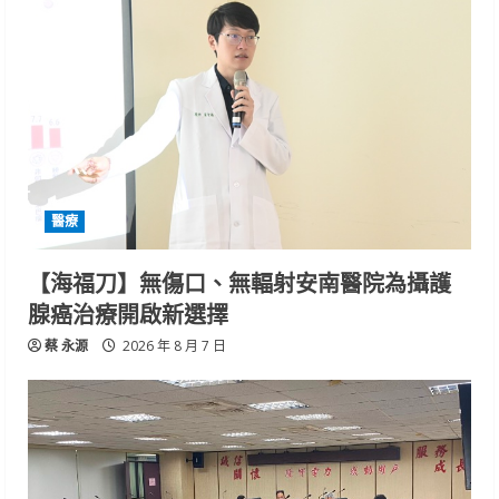
醫療
【海福刀】無傷口、無輻射安南醫院為攝護
腺癌治療開啟新選擇
蔡 永源
2026 年 8 月 7 日