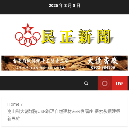
Skip
2026 年 8 月 8 日
to
content
LIVE
Home
崑山科大創媒院USR辦理自然建材未來性講座 探索永續建築
新思維