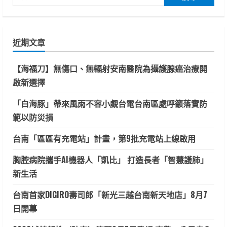
尋
關
鍵
近期文章
字:
【海福刀】無傷口、無輻射安南醫院為攝護腺癌治療開
啟新選擇
「白海豚」帶來風雨不容小覷台電台南區處呼籲落實防
範以防災損
台南「區區有充電站」計畫，第9批充電站上線啟用
胸腔病院攜手AI機器人「凱比」 打造長者「智慧護肺」
新生活
台南首家DIGIRO壽司郎「新光三越台南新天地店」8月7
日開幕