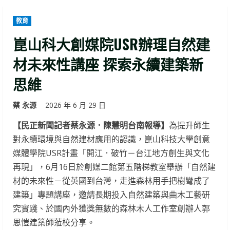
教育
崑山科大創媒院USR辦理自然建
材未來性講座 探索永續建築新
思維
蔡 永源
2026 年 6 月 29 日
【民正新聞記者蔡永源．陳慧明台南報導】
為提升師生
對永續環境與自然建材應用的認識，崑山科技大學創意
媒體學院USR計畫「開江．破竹－台江地方創生與文化
再現」，6月16日於創媒二館第五階梯教室舉辦「自然建
材的未來性－從英國到台灣，走進森林用手把樹彎成了
建築」專題講座，邀請長期投入自然建築與曲木工藝研
究實踐、於國內外獲獎無數的森林木人工作室創辦人郭
恩愷建築師蒞校分享。