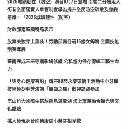
2026城鎮韌性（防空）演習8月7日登場 南警二分局走入
街巷全面落實人車管制宣導為提升全民防空疏散及應變
意識，「2026城鎮韌性（防空）
財政部南區國稅局表示
放棄美妝穿上重裝！勞動部南分署16歲女銲將 全國技能
競賽奪牌
臺南完成三座寺廟彩繪修護 公私協力保存傳統工藝生命
力
「與身心健康有約」講座88節永康東橋里活動中心牙體
技術師胡明芳演講「無齒之痛」歡迎踴躍參加
崑山科大國際生搭船跳島遊澎湖 海上旅運融合觀光與文
化體驗
挑大師現身台南榮服處小榮眷相見歡