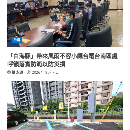
台電
「白海豚」帶來風雨不容小覷台電台南區處
呼籲落實防範以防災損
蔡 永源
2026 年 8 月 7 日