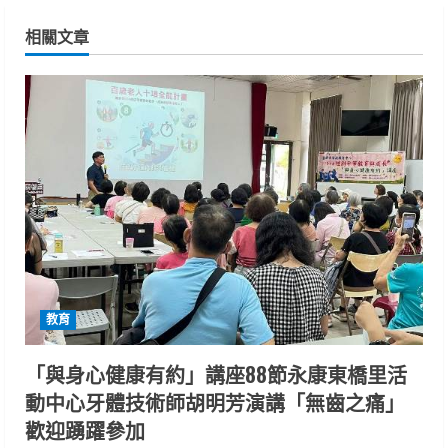
u
相關文章
e
R
e
a
d
i
n
教育
g
「與身心健康有約」講座88節永康東橋里活
動中心牙體技術師胡明芳演講「無齒之痛」
歡迎踴躍參加