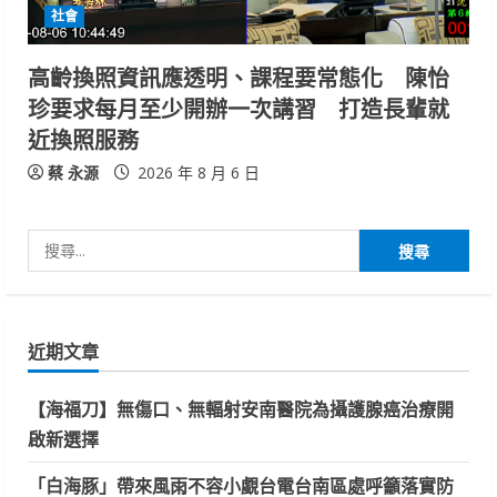
社會
高齡換照資訊應透明、課程要常態化 陳怡
珍要求每月至少開辦一次講習 打造長輩就
近換照服務
蔡 永源
2026 年 8 月 6 日
搜
尋
關
鍵
近期文章
字:
【海福刀】無傷口、無輻射安南醫院為攝護腺癌治療開
啟新選擇
「白海豚」帶來風雨不容小覷台電台南區處呼籲落實防