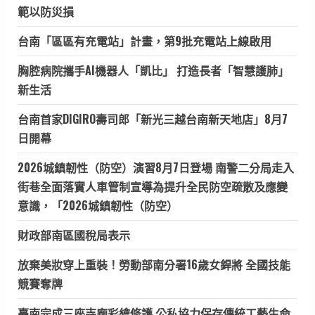
範以防災損
台南「區區有充電站」計畫，第9批充電站上線啟用
胸腔病院攜手AI機器人「凱比」 打造長者「智慧護肺」
新生活
台南首家DIGIRO壽司郎「新光三越台南新天地店」8月7
日開幕
2026城鎮韌性（防空）演習8月7日登場 南警二分局走入
街巷全面落實人車管制宣導為提升全民防空疏散及應變
意識，「2026城鎮韌性（防空）
財政部南區國稅局表示
放棄美妝穿上重裝！勞動部南分署16歲女銲將 全國技能
競賽奪牌
臺南完成三座寺廟彩繪修護 公私協力保存傳統工藝生命