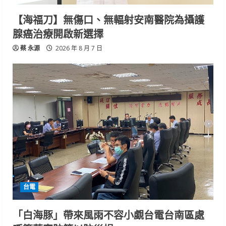
【海福刀】無傷口、無輻射安南醫院為攝護
腺癌治療開啟新選擇
蔡 永源
2026 年 8 月 7 日
台電
「白海豚」帶來風雨不容小覷台電台南區處