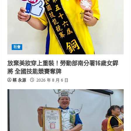
R
e
a
d
i
社會
n
放棄美妝穿上重裝！勞動部南分署16歲女銲
將 全國技能競賽奪牌
g
蔡 永源
2026 年 8 月 6 日