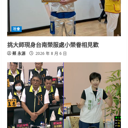
社會
挑大師現身台南榮服處小榮眷相見歡
蔡 永源
2026 年 8 月 6 日