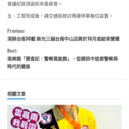
會議紀錄須函知本委員會。
五、工程完成後，請交通局檢討周邊停車格位設置。
C
Previous:
深耕台南30載 新光三越台南中山店將於10月底結束營運
o
Next:
n
南美館「搜查記：警察異能館」，從錯訊中追索警察與
t
時代的關係
i
n
相關文章
u
e