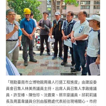
「現勘臺南市立博物館周邊人行道工程進度」由建設委
員會召集人林美燕議員主持，出席人員召集人李啟維議
員，許至椿、陳怡珍、沈震東、蔡宗豪議員，邱莉莉議
長及周嘉韋議員分別由服務處代表前往現場關心。市府