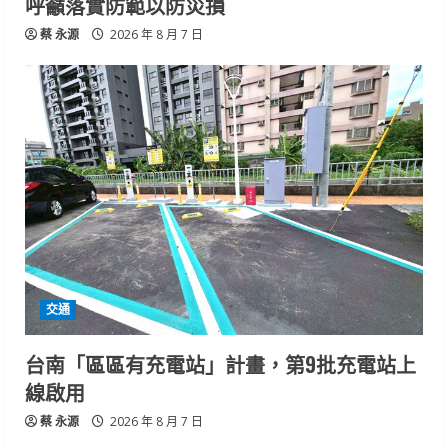
呼籲落實防範以防災損
蔡 永源
2026 年 8 月 7 日
交通
台南「區區有充電站」計畫，第9批充電站上
線啟用
蔡 永源
2026 年 8 月 7 日