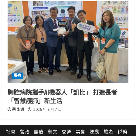
醫療
胸腔病院攜手AI機器人「凱比」 打造長者
「智慧護肺」新生活
蔡 永源
2026 年 8 月 7 日
社會
警政
醫療
藝文
交通
美食
運動
旅遊
祱務