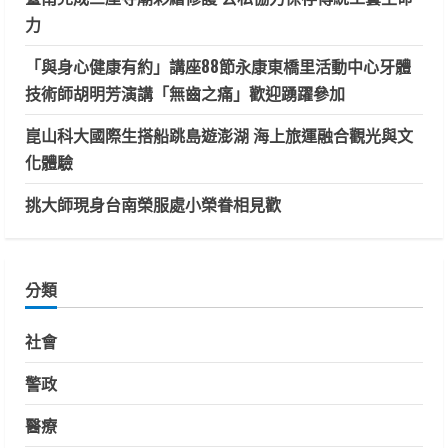
力
「與身心健康有約」講座88節永康東橋里活動中心牙體
技術師胡明芳演講「無齒之痛」歡迎踴躍參加
崑山科大國際生搭船跳島遊澎湖 海上旅運融合觀光與文
化體驗
挑大師現身台南榮服處小榮眷相見歡
分類
社會
警政
醫療