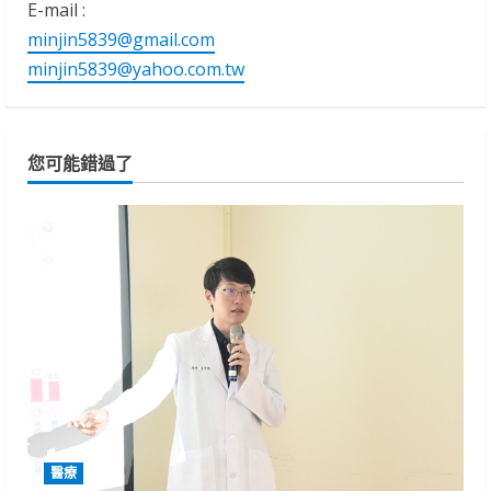
E-mail :
minjin5839@gmail.com
minjin5839@yahoo.com.tw
您可能錯過了
醫療