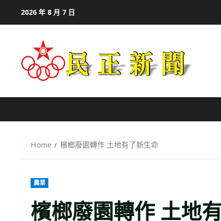
Skip
2026 年 8 月 7 日
to
content
Home
檳榔廢園轉作 土地有了新生命
農業
檳榔廢園轉作 土地