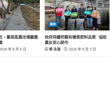
農業
近，臺南區農改場籲農
政府持續把關有機質肥料品質 協助
備
農友安心耕作
2026 年 8 月 6 日
蔡 永源
2026 年 8 月 3 日