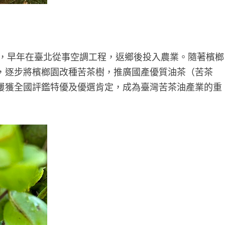
，早年在臺北從事空調工程，返鄉後投入農業。隨著檳榔
，逐步將檳榔園改種苦茶樹，推廣國產優質油茶（苦茶
屢獲全國評鑑特優及優選肯定，成為臺灣苦茶油產業的重