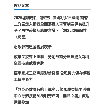
鍵
近期文章
字:
2026城鎮韌性（防空）演習8月7日登場 南警
二分局走入街巷全面落實人車管制宣導為提升
全民防空疏散及應變意識，「2026城鎮韌性
（防空）
財政部南區國稅局表示
放棄美妝穿上重裝！勞動部南分署16歲女銲將
全國技能競賽奪牌
臺南完成三座寺廟彩繪修護 公私協力保存傳統
工藝生命力
「與身心健康有約」講座88節永康東橋里活動
中心牙體技術師胡明芳演講「無齒之痛」歡迎
踴躍參加