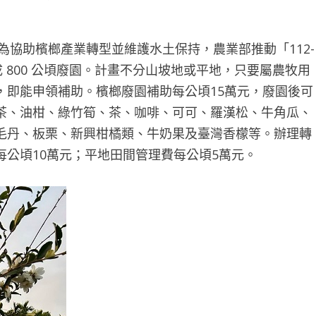
 為協助檳榔產業轉型並維護水土保持，農業部推動「112-
 800 公頃廢園。計畫不分山坡地或平地，只要屬農牧用
，即能申領補助。檳榔廢園補助每公頃15萬元，廢園後可
茶、油柑、綠竹筍、茶、咖啡、可可、羅漢松、牛角瓜、
毛丹、板栗、新興柑橘類、牛奶果及臺灣香檬等。辦理轉
公頃10萬元；平地田間管理費每公頃5萬元。