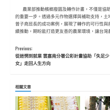
農業部推動檳榔廢園及轉作計畫，不僅是協助
的重要一步。透過多元作物選擇與補助支持，土
曾子堯班長的成功案例，展現了轉作的可行性與
續推動，期盼能打造更友善的農業環境，讓台灣
C
Previous:
從迷惘到就業 雲嘉南分署公彩計畫協助「失足少
o
女」走回人生方向
n
t
相關文章
i
n