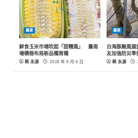
u
e
R
農業
農業
e
鮮食玉米市場吹起「甜糯風」 臺南
白海豚颱風逼
a
場積極布局新品種育種
友加強防災準
蔡 永源
2026 年 8 月 6 日
蔡 永源
d
i
n
g