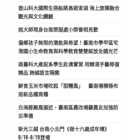
崑山科大國際生搭船跳島遊澎湖 海上旅運融合
觀光與文化體驗
挑大師現身台南榮服處小榮眷相見歡
偏鄉孩子無限的潛能與希望！臺南市學甲區宅
港國小生命教育與科學教育雙雙綻放全國光芒
南臺科大產設系學生赴澳實習 用精湛手藝修復
精品 跨越語言隔閡
鮮食玉米市場吹起「甜糯風」 臺南場積極布
局新品種育種
白海豚颱風逼近，臺南區農改場籲農友加強防
災準備
新光三越 台南小北門《做十六歲成年禮》
8/18-8/19登場