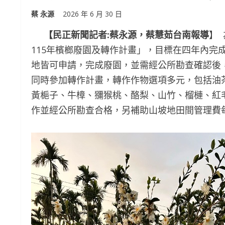
蔡 永源
2026 年 6 月 30 日
【民正新聞記者:蔡永源，蔡慧茹台南報導
】
115年檳榔廢園及轉作計畫」，目標在四年內完成
地皆可申請，完成廢園，並需經公所勘查確認後
同時參加轉作計畫，轉作作物選項多元，包括油
黃梔子、牛樟、獼猴桃、酪梨、山竹、榴槤、紅
作並經公所勘查合格，另補助山坡地田間管理費每