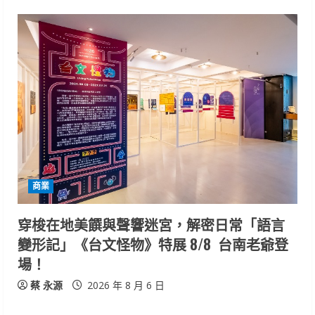
商業
穿梭在地美饌與聲響迷宮，解密日常「語言
變形記」《台文怪物》特展 8/8 台南老爺登
場！
蔡 永源
2026 年 8 月 6 日