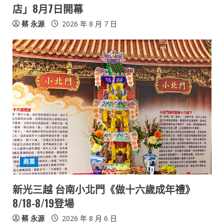
店」8月7日開幕
g
蔡 永源
2026 年 8 月 7 日
商業
新光三越 台南小北門《做十六歲成年禮》
8/18-8/19登場
蔡 永源
2026 年 8 月 6 日