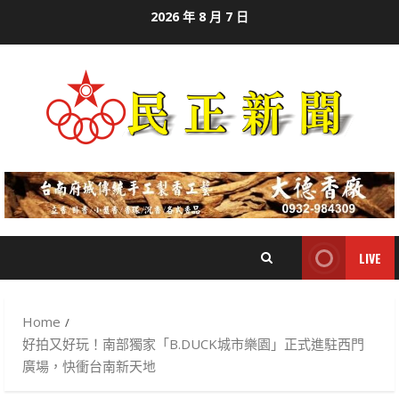
Skip
2026 年 8 月 7 日
to
content
LIVE
Home
好拍又好玩！南部獨家「B.DUCK城市樂園」正式進駐西門
廣場，快衝台南新天地