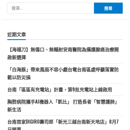
搜
尋
關
鍵
近期文章
字:
【海福刀】無傷口、無輻射安南醫院為攝護腺癌治療開
啟新選擇
「白海豚」帶來風雨不容小覷台電台南區處呼籲落實防
範以防災損
台南「區區有充電站」計畫，第9批充電站上線啟用
胸腔病院攜手AI機器人「凱比」 打造長者「智慧護肺」
新生活
台南首家DIGIRO壽司郎「新光三越台南新天地店」8月7
日開幕