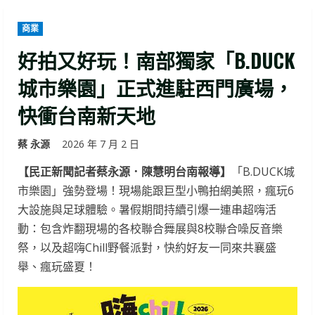
商業
好拍又好玩！南部獨家「B.DUCK
城市樂園」正式進駐西門廣場，
快衝台南新天地
蔡 永源
2026 年 7 月 2 日
【民正新聞記者蔡永源．陳慧明台南報導】
「B.DUCK城
市樂園」強勢登場！現場能跟巨型小鴨拍網美照，瘋玩6
大設施與足球體驗。暑假期間持續引爆一連串超嗨活
動：包含炸翻現場的各校聯合舞展與8校聯合噪反音樂
祭，以及超嗨Chill野餐派對，快約好友一同來共襄盛
舉、瘋玩盛夏！