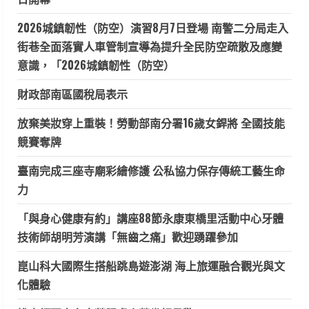
2026城鎮韌性（防空）演習8月7日登場 南警二分局走入
街巷全面落實人車管制宣導為提升全民防空疏散及應變
意識，「2026城鎮韌性（防空）
財政部南區國稅局表示
放棄美妝穿上重裝！勞動部南分署16歲女銲將 全國技能
競賽奪牌
臺南完成三座寺廟彩繪修護 公私協力保存傳統工藝生命
力
「與身心健康有約」講座88節永康東橋里活動中心牙體
技術師胡明芳演講「無齒之痛」歡迎踴躍參加
崑山科大國際生搭船跳島遊澎湖 海上旅運融合觀光與文
化體驗