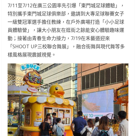
7/11至7/12在廣三公園率先引爆「東門城足球體驗」，
特別攜手東門城足球俱樂部，邀請到大專足球聯賽女子
一級雙冠軍選手擔任教練，在戶外廣場打造「小小足球
員體驗營」，讓大小朋友在逛街之餘能安心體驗趣味運
動；接著由青春生命力接力，7/19在禾藝道迎來
「SHOOT UP三校聯合舞展」，融合街舞與現代舞等多
樣風格展現震撼視覺。