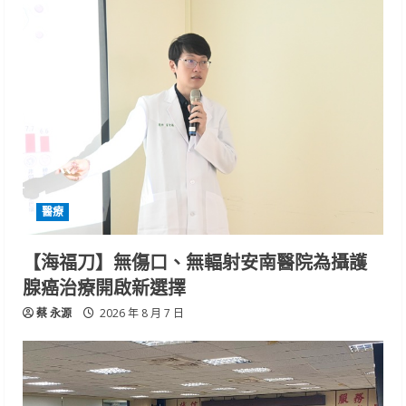
醫療
【海福刀】無傷口、無輻射安南醫院為攝護
腺癌治療開啟新選擇
蔡 永源
2026 年 8 月 7 日