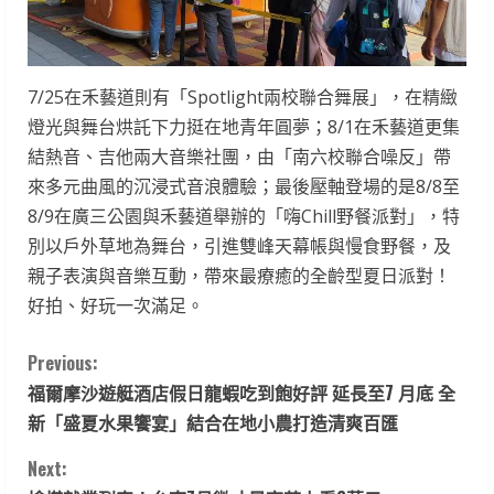
7/25在禾藝道則有「Spotlight兩校聯合舞展」，在精緻
燈光與舞台烘託下力挺在地青年圓夢；8/1在禾藝道更集
結熱音、吉他兩大音樂社團，由「南六校聯合噪反」帶
來多元曲風的沉浸式音浪體驗；最後壓軸登場的是8/8至
8/9在廣三公園與禾藝道舉辦的「嗨Chill野餐派對」，特
別以戶外草地為舞台，引進雙峰天幕帳與慢食野餐，及
親子表演與音樂互動，帶來最療癒的全齡型夏日派對！
好拍、好玩一次滿足。
C
Previous:
福爾摩沙遊艇酒店假日龍蝦吃到飽好評 延長至7 月底 全
o
新「盛夏水果饗宴」結合在地小農打造清爽百匯
n
Next: