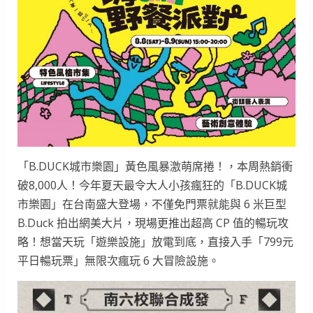
「B.DUCK城市樂園」黃色風暴激萌席捲！，本周熱銷衝
破8,000人！今年夏天最令大人小孩瘋狂的「B.DUCK城
市樂園」在台南盛大登場，不僅免門票就能與 6 米巨型
B.Duck 拍出網美大片，現場更推出超高 CP 值的暢玩攻
略！想當天玩「遊樂設施」放電到底，直接入手「799元
平日暢玩票」無限次瘋玩 6 大冒險設施。