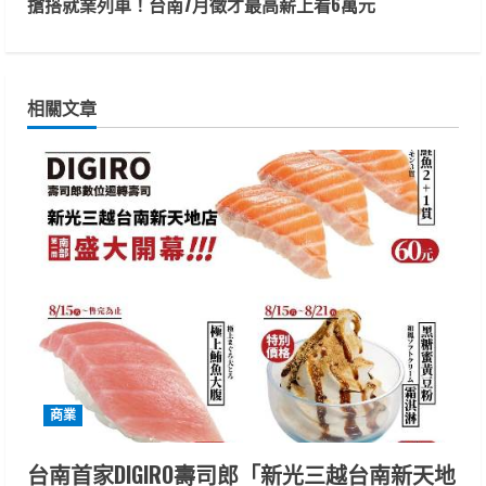
t
搶搭就業列車！台南7月徵才最高薪上看6萬元
i
n
相關文章
u
e
R
e
a
d
i
商業
n
台南首家DIGIRO壽司郎「新光三越台南新天地