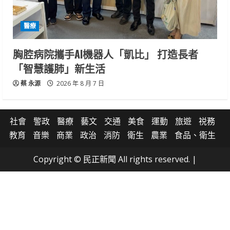
醫療
胸腔病院攜手AI機器人「凱比」 打造長者
「智慧護肺」新生活
蔡 永源
2026 年 8 月 7 日
社會
警政
醫療
藝文
交通
美食
運動
旅遊
祱務
教育
音樂
商業
政治
消防
衛生
農業
食品、衛生
Copyright © 民正新聞 All rights reserved.
|