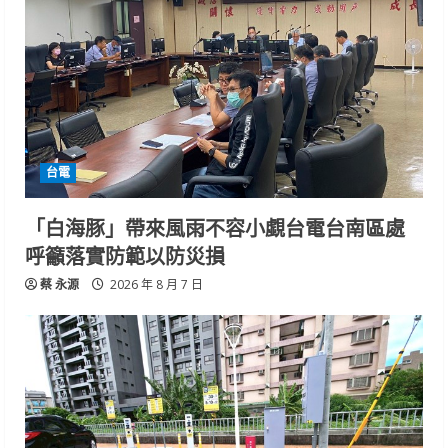
台電
「白海豚」帶來風雨不容小覷台電台南區處
呼籲落實防範以防災損
蔡 永源
2026 年 8 月 7 日