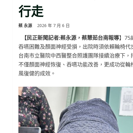
行走
蔡 永源
2026 年 7 月 6 日
【民正新聞記者:蔡永源，蔡慧茹台南報導
】7
吞嚥困難及顏面神經受損，出院時須依賴輪椅代
台南市立醫院中西醫整合照護團隊接續治療下，
不僅顏面神經恢復、吞嚥功能改善，更成功從輪
風復健的成效。