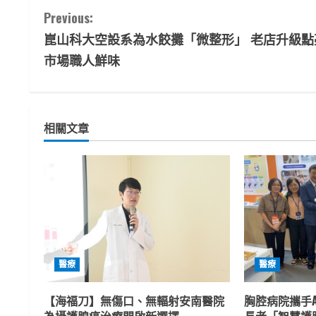
C
Previous:
崑山科大空設系為水餃攤「微整形」 老店升級點
o
市場職人鮮味
n
t
相關文章
i
n
u
e
R
醫療
醫療
e
【海福刀】無傷口、無輻射安南醫院
胸腔病院攜手A