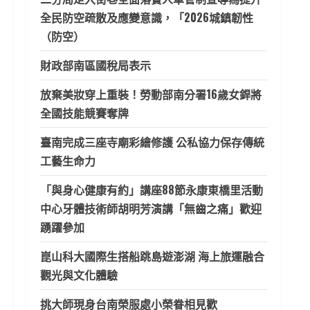
全民防空疏散及應變意識，「2026城鎮韌性
（防空）
財政部南區國稅局表示
放棄美妝穿上重裝！勞動部南分署16歲女銲將
全國技能競賽奪牌
臺南完成三座寺廟彩繪修護 公私協力保存傳統
工藝生命力
「與身心健康有約」講座88節永康東橋里活動
中心牙體技術師胡明芳演講「無齒之痛」歡迎
踴躍參加
崑山科大國際生搭船跳島遊澎湖 海上旅運融合
觀光與文化體驗
挑大師現身台南榮服處小榮眷相見歡