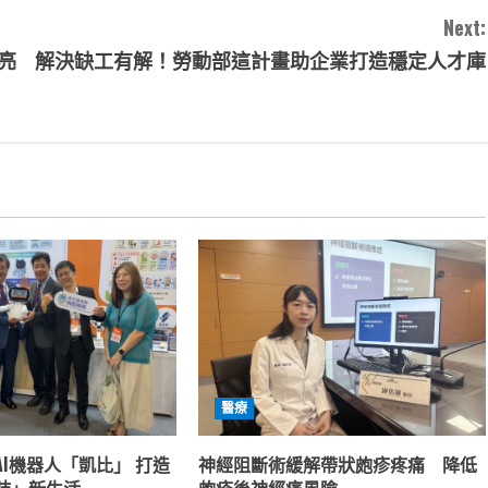
Next:
亮
解決缺工有解！勞動部這計畫助企業打造穩定人才庫
醫療
I機器人「凱比」 打造
神經阻斷術緩解帶狀皰疹疼痛 降低