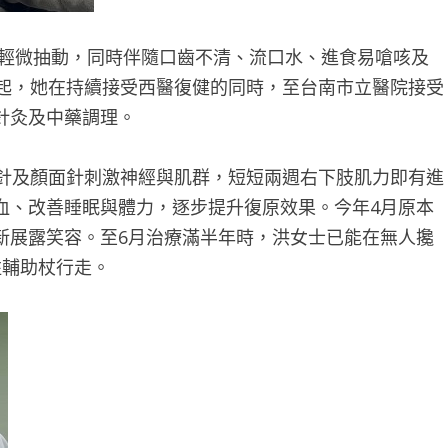
輕微抽動，同時伴隨口齒不清、流口水、進食易嗆咳及
月起，她在持續接受西醫復健的同時，至台南市立醫院接受
針灸及中藥調理。
針及顏面針刺激神經與肌群，短短兩週右下肢肌力即有進
血、改善睡眠與體力，逐步提升復原效果。今年4月原本
新展露笑容。至6月治療滿半年時，洪女士已能在無人攙
拄輔助杖行走。