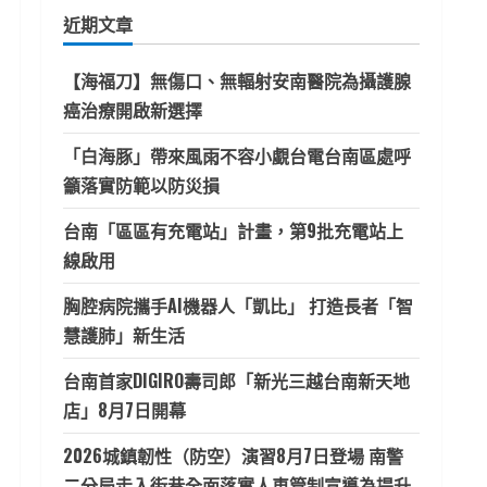
鍵
近期文章
字:
【海福刀】無傷口、無輻射安南醫院為攝護腺
癌治療開啟新選擇
「白海豚」帶來風雨不容小覷台電台南區處呼
籲落實防範以防災損
台南「區區有充電站」計畫，第9批充電站上
線啟用
胸腔病院攜手AI機器人「凱比」 打造長者「智
慧護肺」新生活
台南首家DIGIRO壽司郎「新光三越台南新天地
店」8月7日開幕
2026城鎮韌性（防空）演習8月7日登場 南警
二分局走入街巷全面落實人車管制宣導為提升