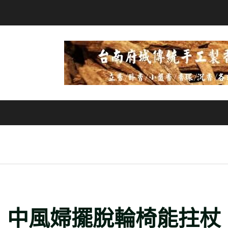
 中風婦擺脫輪椅能拄杖