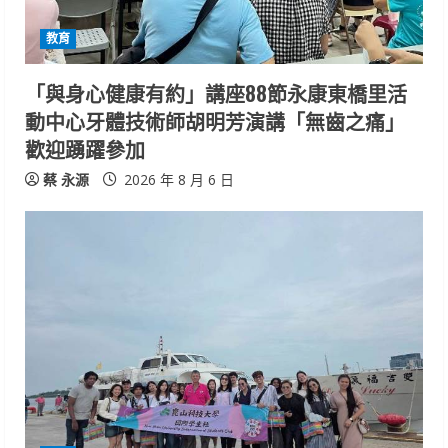
i
教育
n
「與身心健康有約」講座88節永康東橋里活
g
動中心牙體技術師胡明芳演講「無齒之痛」
歡迎踴躍參加
蔡 永源
2026 年 8 月 6 日