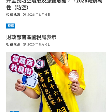
升全民防空疏散及應變意識，「2026城鎮韌
性（防空）
蔡 永源
2026 年 8 月 6 日
祱務
財政部南區國稅局表示
蔡 永源
2026 年 8 月 6 日