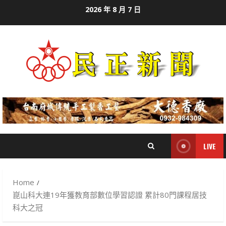
Skip
2026 年 8 月 7 日
to
content
LIVE
Home
崑山科大連19年獲教育部數位學習認證 累計80門課程居技
科大之冠