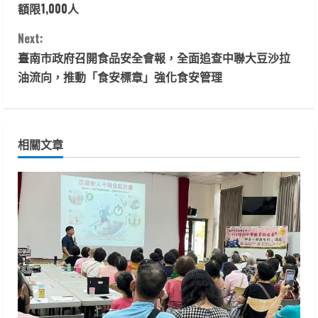
o
額限1,000人
n
Next:
t
臺南市政府召開食品安全會報，全面追查中聯大豆沙拉
油流向，推動「食安標章」強化食安管理
i
n
相關文章
u
e
R
e
a
d