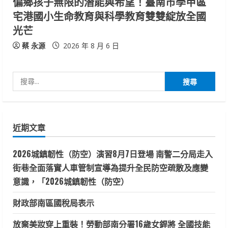
偏鄉孩子無限的潛能與希望！臺南市學甲區
宅港國小生命教育與科學教育雙雙綻放全國
光芒
蔡 永源
2026 年 8 月 6 日
搜
尋
關
鍵
近期文章
字:
2026城鎮韌性（防空）演習8月7日登場 南警二分局走入
街巷全面落實人車管制宣導為提升全民防空疏散及應變
意識，「2026城鎮韌性（防空）
財政部南區國稅局表示
放棄美妝穿上重裝！勞動部南分署16歲女銲將 全國技能