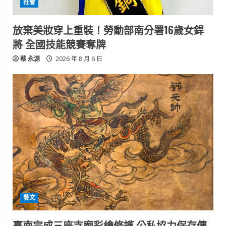
社會
放棄美妝穿上重裝！勞動部南分署16歲女銲
將 全國技能競賽奪牌
蔡 永源
2026 年 8 月 6 日
藝文
臺南完成三座寺廟彩繪修護 公私協力保存傳