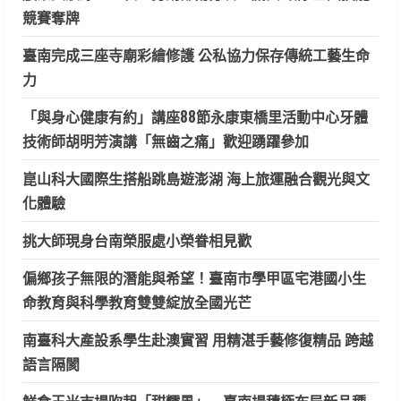
競賽奪牌
臺南完成三座寺廟彩繪修護 公私協力保存傳統工藝生命
力
「與身心健康有約」講座88節永康東橋里活動中心牙體
技術師胡明芳演講「無齒之痛」歡迎踴躍參加
崑山科大國際生搭船跳島遊澎湖 海上旅運融合觀光與文
化體驗
挑大師現身台南榮服處小榮眷相見歡
偏鄉孩子無限的潛能與希望！臺南市學甲區宅港國小生
命教育與科學教育雙雙綻放全國光芒
南臺科大產設系學生赴澳實習 用精湛手藝修復精品 跨越
語言隔閡
鮮食玉米市場吹起「甜糯風」 臺南場積極布局新品種