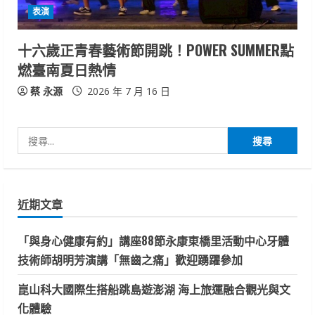
表演
十六歲正青春藝術節開跳！POWER SUMMER點
燃臺南夏日熱情
蔡 永源
2026 年 7 月 16 日
搜
尋
關
鍵
近期文章
字:
「與身心健康有約」講座88節永康東橋里活動中心牙體
技術師胡明芳演講「無齒之痛」歡迎踴躍參加
崑山科大國際生搭船跳島遊澎湖 海上旅運融合觀光與文
化體驗