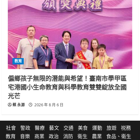
教育
偏鄉孩子無限的潛能與希望！臺南市學甲區
宅港國小生命教育與科學教育雙雙綻放全國
光芒
蔡 永源
2026 年 8 月 6 日
社會
警政
醫療
藝文
交通
美食
運動
旅遊
祱務
教育
音樂
商業
政治
消防
衛生
農業
食品、衛生