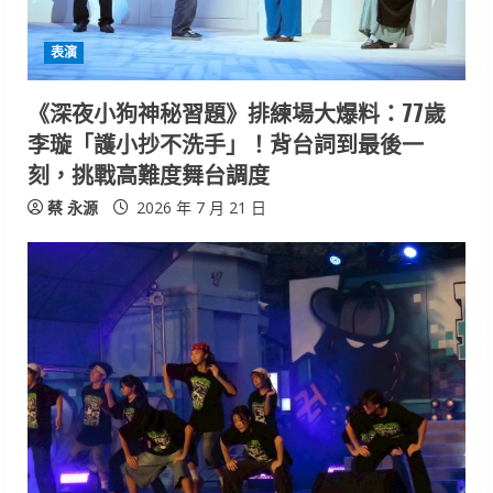
表演
《深夜小狗神秘習題》排練場大爆料：77歲
李璇「護小抄不洗手」！背台詞到最後一
刻，挑戰高難度舞台調度
蔡 永源
2026 年 7 月 21 日