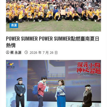
a
d
i
表演
n
POWER SUMMER POWER SUMMER點燃臺南夏日
熱情
g
蔡 永源
2026 年 7 月 26 日