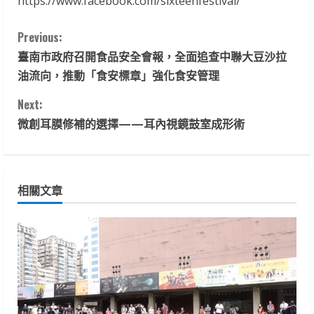
https://www.facebook.com/sixteenfestival/
C
Previous:
臺南市政府召開食品安全會報，全面追查中聯大豆沙拉
o
油流向，推動「食安標章」強化食安管理
n
Next:
t
微創耳膜修補的選擇——耳內視鏡鼓室成形術
i
n
相關文章
u
e
R
e