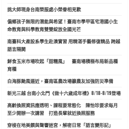
挑大師現身台南榮服處小榮眷相見歡
偏鄉孩子無限的潛能與希望！臺南市學甲區宅港國小生
命教育與科學教育雙雙綻放全國光芒
南臺科大產設系學生赴澳實習 用精湛手藝修復精品 跨越
語言隔閡
鮮食玉米市場吹起「甜糯風」 臺南場積極布局新品種
育種
白海豚颱風逼近，臺南區農改場籲農友加強防災準備
新光三越 台南小北門《做十六歲成年禮》8/18-8/19登場
高齡換照資訊應透明、課程要常態化 陳怡珍要求每月
至少開辦一次講習 打造長輩就近換照服務
穿梭在地美饌與聲響迷宮，解密日常「語言變形記」