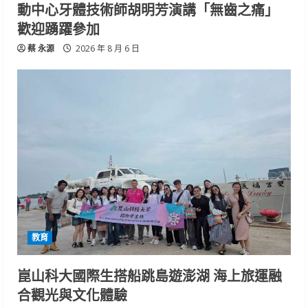
動中心牙體技術師胡明芳演講「無齒之痛」
歡迎踴躍參加
蔡 永源
2026 年 8 月 6 日
教育
崑山科大國際生搭船跳島遊澎湖 海上旅運融
合觀光與文化體驗