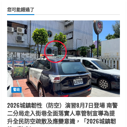
您可能錯過了
警政
2026城鎮韌性（防空）演習8月7日登場 南警
二分局走入街巷全面落實人車管制宣導為提
升全民防空疏散及應變意識，「2026城鎮韌