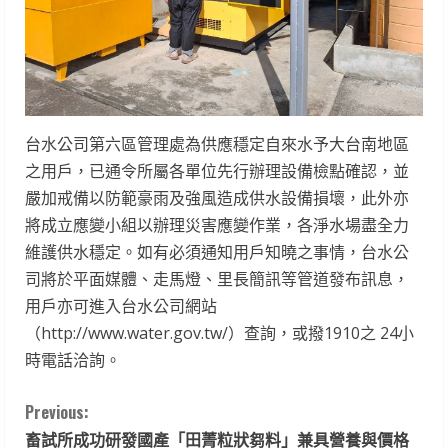
台水公司第六區管理處為供應穩定自來水予大台南地區
之用戶，已通令所屬各單位先行辦理設備檢點確認，並
嚴加戒備以防範豪雨及強風造成供水設備損壞，此外亦
將成立應變小組以辦理災害應變作業，各淨水場盡全力
維護供水穩定。如有必須通知用戶知曉之事情，台水公
司將於平面媒體、走馬燈、里長簡訊等管道發布訊息，
用戶亦可進入台水公司網站
（http://www.water.gov.tw/）查詢，或撥1910之 24小
時電話洽詢。
C
Previous:
畜試所成功研發國產「田菁粒狀芻料」兼具營養與價格