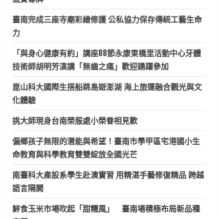
臺南完成三座寺廟彩繪修護 公私協力保存傳統工藝生命
力
「與身心健康有約」講座88節永康東橋里活動中心牙體
技術師胡明芳演講「無齒之痛」歡迎踴躍參加
崑山科大國際生搭船跳島遊澎湖 海上旅運融合觀光與文
化體驗
挑大師現身台南榮服處小榮眷相見歡
偏鄉孩子無限的潛能與希望！臺南市學甲區宅港國小生
命教育與科學教育雙雙綻放全國光芒
南臺科大產設系學生赴澳實習 用精湛手藝修復精品 跨越
語言隔閡
鮮食玉米市場吹起「甜糯風」 臺南場積極布局新品種