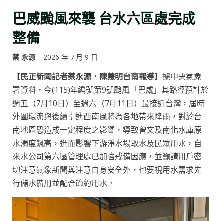
巴威颱風來襲 台水六區處完成
整備
蔡 永源
2026 年 7 月 9 日
【民正新聞記者蔡永源．陳慧明台南報導】
據中央氣象
署資料，今(115)年編號第9號颱風「巴威」其路徑預計於
週五（7月10日）至週六（7月11日）最接近台灣，屆時
外圍環流與後續引進西南風將為各地帶來降雨，對於台
南地區恐造成一定程度之影響，導致曾文及南化水庫原
水濁度飆高，進而影響下游淨水場取水及民眾用水，自
來水公司第六區管理處已加強戒備因應，並籲請用戶密
切注意氣象新聞與注意自身安全外，也要視用水需求先
行儲水備用並配合節約用水。