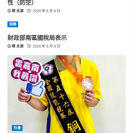
性（防空）
蔡 永源
2026 年 8 月 6 日
祱務
財政部南區國稅局表示
蔡 永源
2026 年 8 月 6 日
社會