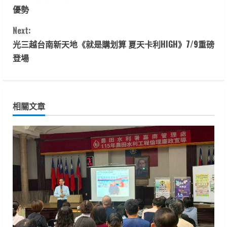
o
優勢
n
Next:
t
光三越台南新天地《就是購划算 夏天卡利HIGH》7/9重磅
登場
i
n
相關文章
u
e
R
e
a
d