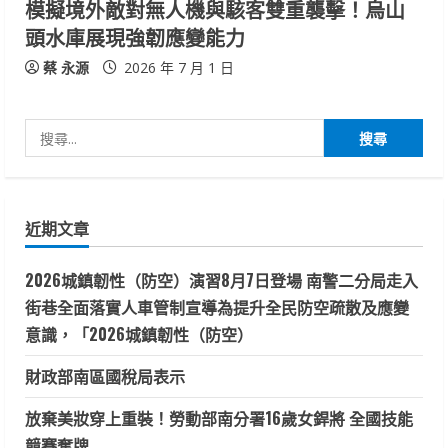
模擬境外敵對無人機與駭客雙重襲擊！烏山
頭水庫展現強韌應變能力
蔡 永源
2026 年 7 月 1 日
搜
尋
關
鍵
近期文章
字:
2026城鎮韌性（防空）演習8月7日登場 南警二分局走入
街巷全面落實人車管制宣導為提升全民防空疏散及應變
意識，「2026城鎮韌性（防空）
財政部南區國稅局表示
放棄美妝穿上重裝！勞動部南分署16歲女銲將 全國技能
競賽奪牌