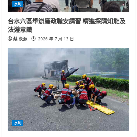
水利
台水六區舉辦廉政職安講習 精進採購知能及
法遵意識
蔡 永源
2026 年 7 月 13 日
水利