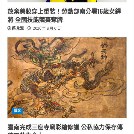
放棄美妝穿上重裝！勞動部南分署16歲女銲
將 全國技能競賽奪牌
蔡 永源
2026 年 8 月 6 日
藝文
臺南完成三座寺廟彩繪修護 公私協力保存傳