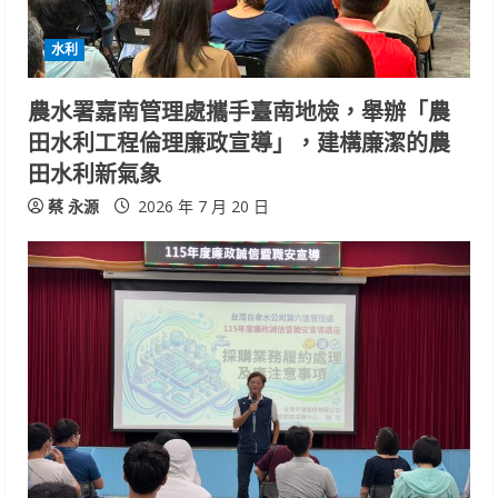
i
水利
n
農水署嘉南管理處攜手臺南地檢，舉辦「農
g
田水利工程倫理廉政宣導」，建構廉潔的農
田水利新氣象
蔡 永源
2026 年 7 月 20 日