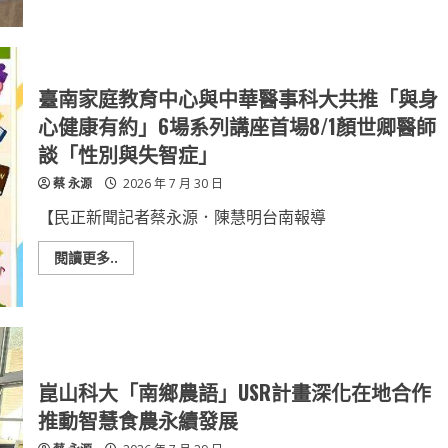
食
南
餐
大
盒
與
獲
祀
優
典
選
武
為
廟
臺南家庭教育中心與中華醫事科大共推「與身
臺
簽
南
署
心健康有約」6場系列講座首場8/1顏世卿醫師
爭
合
光
作
談「性別與失智症」
備
忘
蔡 永源
2026 年 7 月 30 日
錄
深
化
【民正新聞記者蔡永源．陳慧明台南報導
文
化
教
Read
閱讀更多..
育
more
與
about
地
臺
方
南
創
家
生
庭
合
教
作
育
中
崑山科大「南鄉農語」USR計畫深化在地合作
心
與
推動智慧食農永續發展
中
華