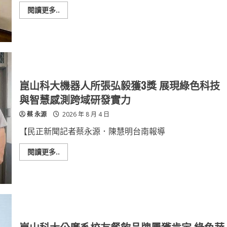
AI
時
Read
閱讀更多..
代
more
設
about
計
南
創
臺
業
科
家
大
培
應
育
日
平
系
台
攜
崑山科大機器人所張弘毅獲3獎 展現綠色科技
手
臺
與智慧感測跨域研發實力
南
市
蔡 永源
2026 年 8 月 4 日
童
軍
會
【民正新聞記者蔡永源．陳慧明台南報導
簽
署
合
Read
閱讀更多..
作
more
協
about
議
崑
推
山
日
科
語
大
「語
機
言
器
章」
人
所