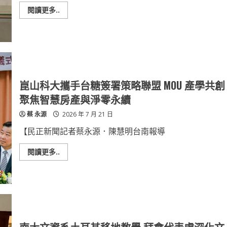
跨
國
Read
閱讀更多..
界
more
共
about
學
AI
「玩
教
畫
育
學
賦
笑」
能、
畫
國
展
際
溫
戰
崑山科大攜手台糖簽署策略聯盟 MOU 產學共創
馨
略
揭
佈
聚焦智慧房產與淨零永續
幕
局！
崑
蔡 永源
2026 年 7 月 21 日
山
科
大
【民正新聞記者蔡永源．陳慧明台南報導
校
長
李
Read
閱讀更多..
天
more
祥
about
三
崑
度
山
續
科
任
大
續
攜
創
手
技
台
職
糖