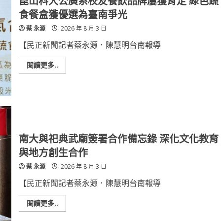
崑山科大公廣系校友餐飲品牌屢獲肯定 綠色蔬
張
弘
食餐盒獲優選為臺南爭光
毅
獲
蔡 永源
2026 年 8 月 3 日
3
獎
展
【民正新聞記者蔡永源．陳慧明台南報導
現
綠
色
Read
閱讀更多..
科
more
技
about
與
崑
智
山
慧
科
感
大
測
公
跨
廣
域
系
研
校
南大與祀典武廟簽署合作備忘錄 深化文化教育
發
友
實
餐
與地方創生合作
力
飲
品
蔡 永源
2026 年 8 月 3 日
牌
屢
獲
【民正新聞記者蔡永源．陳慧明台南報導
肯
定
綠
Read
閱讀更多..
色
more
蔬
about