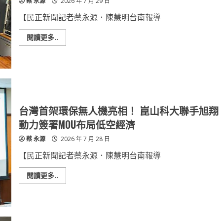
蔡 永源
2026 年 7 月 29 日
醫
事
科
【民正新聞記者蔡永源．陳慧明台南報導
大
共
推
Read
閱讀更多..
「與
more
身
about
心
崑
健
山
康
科
有
大
約」
「南
6
鄉
場
農
系
語」
台灣首架環保無人機亮相！ 崑山科大聯手旭翔
列
USR
講
計
動力簽署MOU布局低空經濟
座
畫
首
深
蔡 永源
2026 年 7 月 28 日
場
化
8/1
在
顏
地
【民正新聞記者蔡永源．陳慧明台南報導
世
合
卿
作
醫
推
Read
閱讀更多..
師
動
more
談
智
about
「性
慧
台
別
食
灣
與
農
首
失
永
架