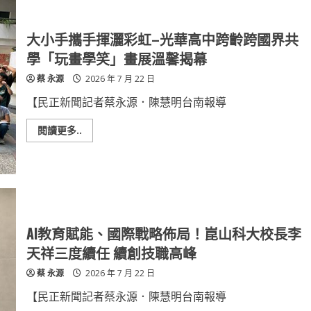
智
續
環
症」
發
保
展
無
人
大小手攜手揮灑彩虹–光華高中跨齡跨國界共
機
亮
學「玩畫學笑」畫展溫馨揭幕
相！
崑
蔡 永源
2026 年 7 月 22 日
山
科
大
【民正新聞記者蔡永源．陳慧明台南報導
聯
手
旭
Read
閱讀更多..
翔
more
動
about
力
大
簽
小
署
手
MOU
攜
布
手
局
揮
低
灑
空
彩
AI教育賦能、國際戰略佈局！崑山科大校長李
經
虹
濟
–
天祥三度續任 續創技職高峰
光
華
蔡 永源
2026 年 7 月 22 日
高
中
跨
【民正新聞記者蔡永源．陳慧明台南報導
齡