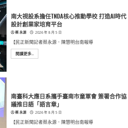
南大視設系擔任TNDA核心推動學校 打造AI時代
設計創業家培育平台
蔡 永源
2026 年 8 月 5 日
【民正新聞記者蔡永源．陳慧明台南報導
Read
閱讀更多..
more
about
南
大
視
設
系
擔
任
TNDA
南臺科大應日系攜手臺南市童軍會 簽署合作協
核
心
議推日語「語言章」
推
動
蔡 永源
2026 年 8 月 5 日
學
校
打
【民正新聞記者蔡永源．陳慧明台南報導
造