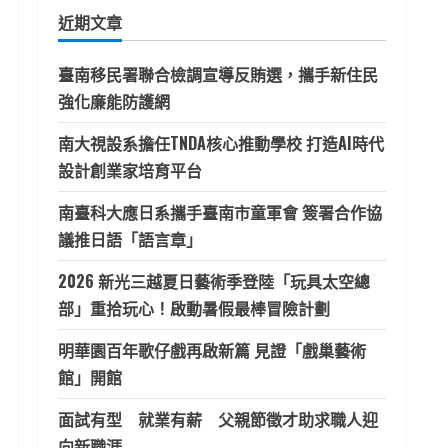
鍵
近期文章
字:
臺南移民署聯合檢調宣導反賄選，攜手新住民
強化廉能防護網
南大視設系擔任TNDA核心推動學校 打造AI時代
設計創業家培育平台
南臺科大應日系攜手臺南市童軍會 簽署合作協
議推日語「語言章」
2026 新光三越夏日藝術季登陸「玩具太空總
部」重拾玩心！啟動暑假最棒冒險計劃
明華園百年歌仔戲再啟新篇 見證「戲巢藝術
館」開館
面試有型 就業有薪 父親節徵才助求職人迎
向新職涯