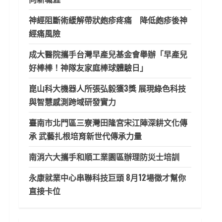
神經阻斷術緩解帶狀皰疹疼痛 降低皰疹後神
經痛風險
成大醫院攜手台灣早產兒基金會舉辦「早產兒
好棒棒！神隊友家庭棒球體驗日」
崑山科大機器人所張弘毅獲3獎 展現綠色科技
與智慧感測跨域研發實力
臺南市北門區三寮灣田隆宮宋江陣深耕文化傳
承 武藝扎根培育新世代傳承力量
南消六大攜手和順工業園區辦理防災士培訓
永康就業中心串聯科技巨頭 8月12場徵才幫你
直接卡位