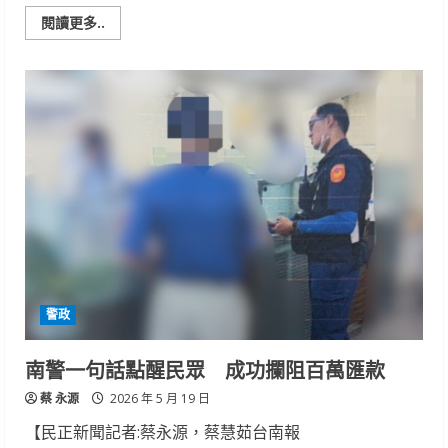
Read
閱讀更多..
more
about
2026
藝
遊
安
平
廟
埕
震
天
祭
本
週
末
登
場
交
通
資
警政
訊
看
這
邊
南警一句話點醒民眾 成功攔阻百萬匯款
蔡 永源
2026 年 5 月 19 日
【民正新聞記者:蔡永源，蔡慧茹台南報