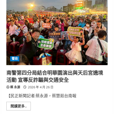
南
運
河
百
年
戶
外
音
樂
祭
警
二
分
局
實
施
警政
交
通
疏
導
南警第四分局結合明華園演出與天后宮遶境
管
制
活動 宣導反詐騙與交通安全
及
維
蔡 永源
護
2026 年 4 月 26 日
安
全
【民正新聞記者:蔡永源，蔡慧茹台南報
秩
序
Read
閱讀更多..
more
about