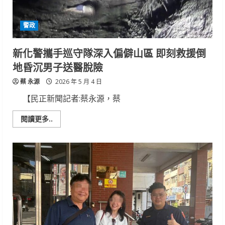
救
聲
尋
警政
獲
受
困
老
新化警攜手巡守隊深入偏僻山區 即刻救援倒
婦
地昏沉男子送醫脫險
蔡 永源
2026 年 5 月 4 日
【民正新聞記者:蔡永源，蔡
Read
閱讀更多..
more
about
新
化
警
攜
手
巡
守
隊
深
入
偏
僻
山