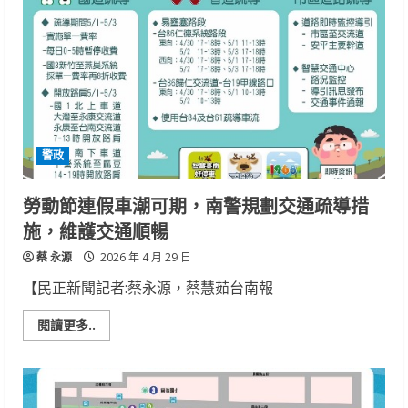
警
勤
輔
助
系
統
運
用
智
慧
科
技
警政
建
構
城
市
勞動節連假車潮可期，南警規劃交通疏導措
安
全
施，維護交通順暢
巡
邏
蔡 永源
2026 年 4 月 29 日
【民正新聞記者:蔡永源，蔡慧茹台南報
Read
閱讀更多..
more
about
勞
動
節
連