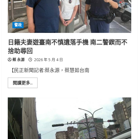
區
即
刻
救
援
警政
倒
地
昏
沉
日籍夫妻遊臺南不慎遺落手機 南二警鍥而不
男
子
捨助尋回
送
醫
蔡 永源
脫
2026 年 5 月 4 日
險
【民正新聞記者:蔡永源，蔡慧茹台南
Read
閱讀更多..
more
about
日
籍
夫
妻
遊
臺
南
不
慎
遺
落