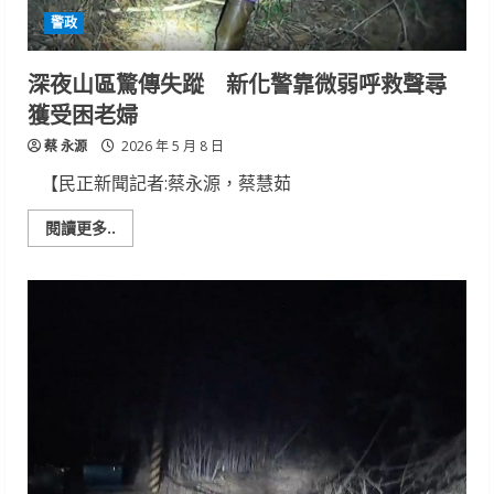
導
警政
全
力
防
制
深夜山區驚傳失蹤 新化警靠微弱呼救聲尋
大
型
獲受困老婦
車
事
蔡 永源
故
2026 年 5 月 8 日
【民正新聞記者:蔡永源，蔡慧茹
Read
閱讀更多..
more
about
深
夜
山
區
驚
傳
失
蹤
新
化
警
靠
微
弱
呼