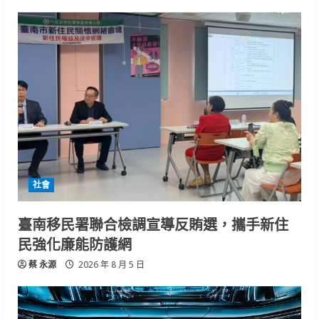
社會
臺南移民署聯合檢調宣導反賄選，攜手新住
民強化廉能防護網
蔡 永源
2026 年 8 月 5 日