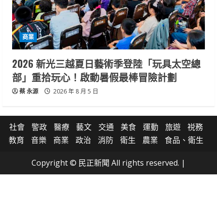
商業
2026 新光三越夏日藝術季登陸「玩具太空總
部」重拾玩心！啟動暑假最棒冒險計劃
蔡 永源
2026 年 8 月 5 日
社會
警政
醫療
藝文
交通
美食
運動
旅遊
祱務
教育
音樂
商業
政治
消防
衛生
農業
食品、衛生
Copyright © 民正新聞 All rights reserved.
|