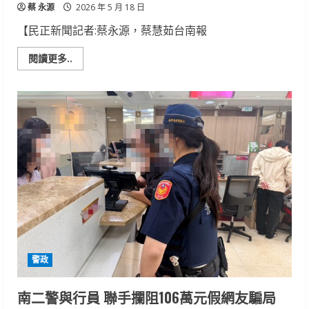
蔡 永源
2026 年 5 月 18 日
【民正新聞記者:蔡永源，蔡慧茹台南報
Read
閱讀更多..
more
about
強
化
遊
覽
車
安
全
管
理
南
警
攜
手
新
營
監
理
站
警政
聯
合
稽
查
南二警與行員 聯手攔阻106萬元假網友騙局
宣
導