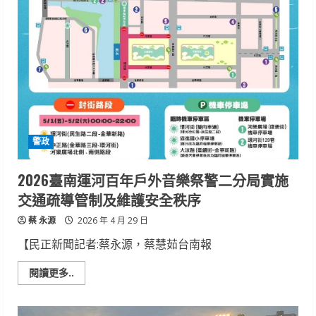
假
車
潮
可
期，
南
警
規
劃
交
通
疏
導
措
警政
施，
維
護
交
2026臺南運河百年戶外音樂祭警二分局實施
通
順
交通疏導管制及維護安全秩序
暢
蔡 永源
2026 年 4 月 29 日
【民正新聞記者:蔡永源，蔡慧茹台南報
Read
閱讀更多..
more
about
2026
臺