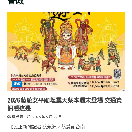
警政
警政
2026藝遊安平廟埕震天祭本週末登場 交通資
訊看這邊
蔡 永源
2026 年 5 月 22 日
【民正新聞記者:蔡永源，蔡慧茹台南