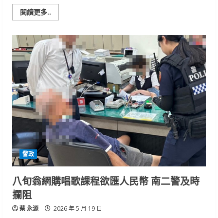
Read
閱讀更多..
more
about
南
警
一
句
話
點
醒
民
眾
成
功
攔
阻
百
萬
匯
款
警政
八旬翁網購唱歌課程欲匯人民幣 南二警及時
攔阻
蔡 永源
2026 年 5 月 19 日