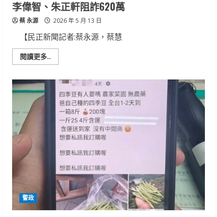
李偉智、朱正軒阻詐620萬
蔡 永源
2026 年 5 月 13 日
【民正新聞記者:蔡永源，蔡慧
Read
閱讀更多..
more
about
婦
誤
信
投
資
話
術，
新
化
警
攜
手
議
員
余
柷
青、
李
警政
偉
智、
朱