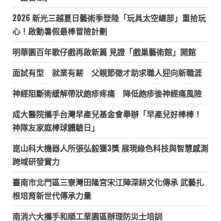
2026 新光三越夏日藝術季登陸「玩具太空總部」重拾玩
心！啟動暑假最棒冒險計劃
明華園百年歌仔戲再啟新篇 見證「戲巢藝術館」開館
面試有型 就業有薪 父親節徵才助求職人迎向新職涯
神經阻斷術緩解帶狀皰疹疼痛 降低皰疹後神經痛風險
成大醫院攜手台灣早產兒基金會舉辦「早產兒好棒棒！
神隊友家庭棒球體驗日」
崑山科大機器人所張弘毅獲3獎 展現綠色科技與智慧感測
跨域研發實力
臺南市北門區三寮灣田隆宮宋江陣深耕文化傳承 武藝扎
根培育新世代傳承力量
南消六大攜手和順工業園區辦理防災士培訓