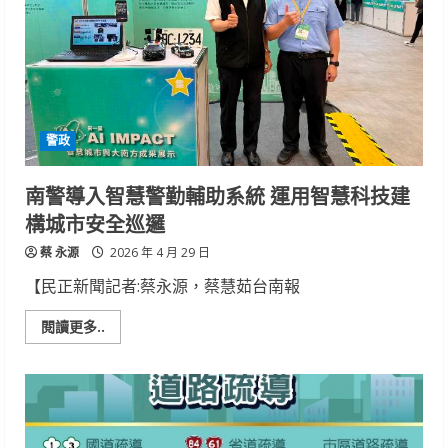
患
爭
取
黃
金
時
間
成
功
送
警政
醫
南警導入智慧警勤輔助系統 運用智慧科技建
構城市安全巡邏
蔡 永源
2026 年 4 月 29 日
【民正新聞記者:蔡永源，蔡慧茹台南報
Read
閱讀更多..
more
about
南
警
導
入
智
慧