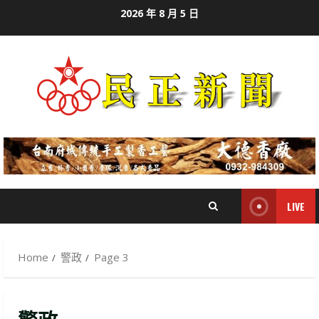
Skip
2026 年 8 月 5 日
to
content
LIVE
Home
警政
Page 3