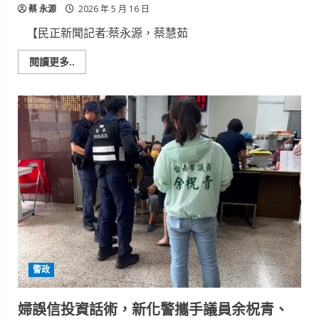
蔡 永源
守
2026 年 5 月 16 日
護
民
【民正新聞記者:蔡永源，蔡慧茹
眾
乘
車
Read
閱讀更多..
安
more
全
about
南
二
警
與
行
員
聯
手
攔
阻
106
萬
元
假
網
友
騙
局
警政
婦誤信投資話術，新化警攜手議員余柷青、