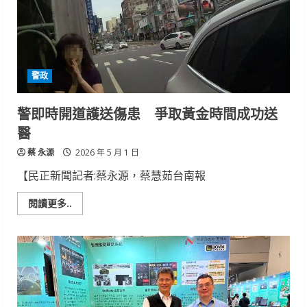
手
機
南
二
警
鍥
而
警政
不
捨
助
尋
警即時開道護送傷患 爭取黃金時間成功送
回
醫
蔡 永源
2026 年 5 月 1 日
【民正新聞記者:蔡永源，蔡慧茹台南報
Read
閱讀更多..
more
about
警
即
時
開
道
護
送
傷