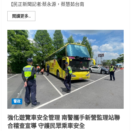
【民正新聞記者:蔡永源，蔡慧茹台南
Read
閱讀更多..
more
about
八
旬
翁
網
購
唱
歌
課
程
欲
匯
人
民
幣
南
二
警
及
警政
時
攔
阻
強化遊覽車安全管理 南警攜手新營監理站聯
合稽查宣導 守護民眾乘車安全