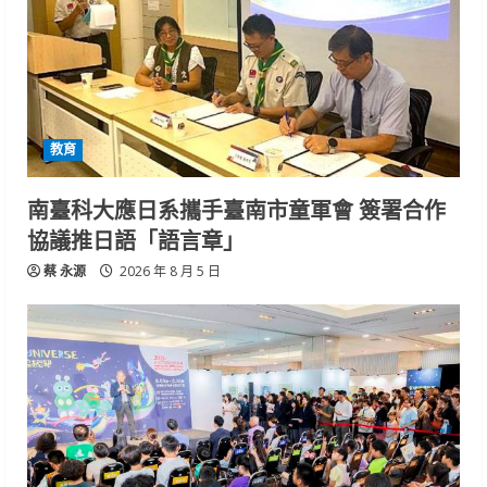
教育
南臺科大應日系攜手臺南市童軍會 簽署合作
協議推日語「語言章」
蔡 永源
2026 年 8 月 5 日