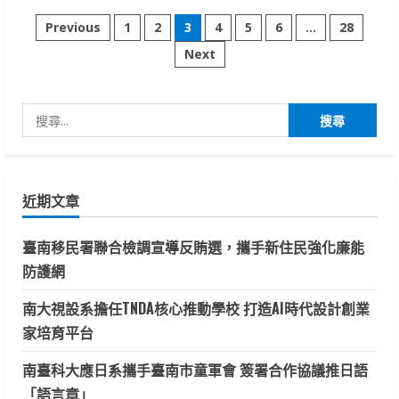
南
文
警
Previous
1
2
3
4
5
6
...
28
第
四
Next
章
分
局
結
分
合
明
搜
華
頁
園
尋
演
出
關
與
天
鍵
后
近期文章
宮
字:
遶
境
臺南移民署聯合檢調宣導反賄選，攜手新住民強化廉能
活
動
防護網
宣
導
反
南大視設系擔任TNDA核心推動學校 打造AI時代設計創業
詐
騙
家培育平台
與
交
通
南臺科大應日系攜手臺南市童軍會 簽署合作協議推日語
安
全
「語言章」