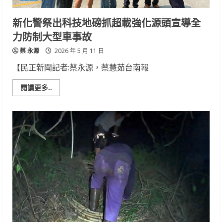
新化警祭出科技地磅抓超載強化源頭宣導全
力防制大型車事故
蔡 永源
2026 年 5 月 11 日
【民正新聞記者:蔡永源，蔡慧茹台南報
Read
閱讀更多..
more
about
新
化
警
祭
出
科
技
地
磅
抓
超
載
強
化
源
頭
宣