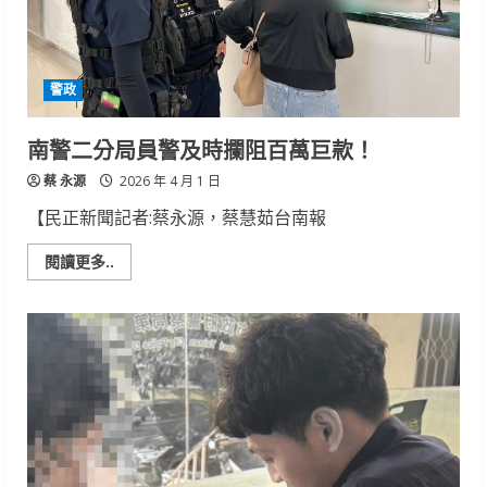
警
六
分
局
啟
警政
動
交
通
管
南警二分局員警及時攔阻百萬巨款！
制
蔡 永源
2026 年 4 月 1 日
【民正新聞記者:蔡永源，蔡慧茹台南報
Read
閱讀更多..
more
about
南
警
二
分
局
員
警
及
時
攔
阻
百