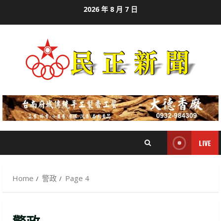
Skip
2026 年 8 月 7 日
to
content
LIVE
Home
警政
Page 4