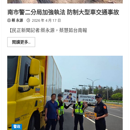
裝
車
輛
南市警二分局加強執法 防制大型車交通事故
均
遭
蔡 永源
罰
2026 年 4 月 17 日
【民正新聞記者:蔡永源，蔡慧茹台南報
Read
閱讀更多..
more
about
南
市
警
二
分
局
加
強
執
法
防
制
大
型
車
交
通
事
警政
故