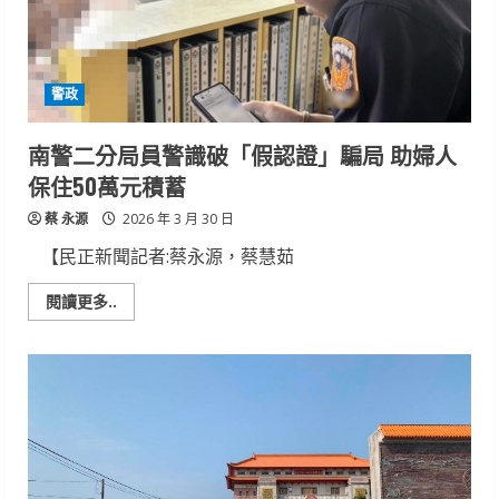
萬
巨
款！
警政
南警二分局員警識破「假認證」騙局 助婦人
保住50萬元積蓄
蔡 永源
2026 年 3 月 30 日
【民正新聞記者:蔡永源，蔡慧茹
Read
閱讀更多..
more
about
南
警
二
分
局
員
警
識
破
「假