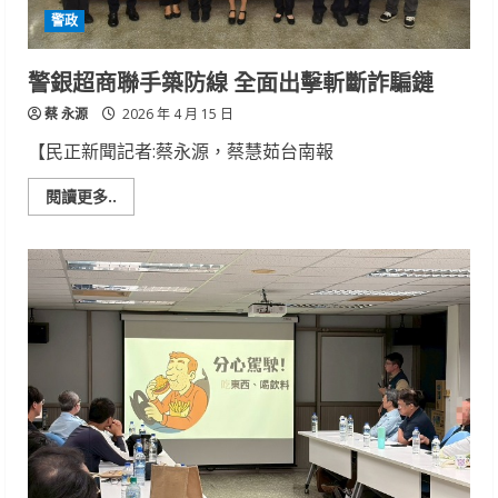
制
警政
守
護
用
路
警銀超商聯手築防線 全面出擊斬斷詐騙鏈
安
全
蔡 永源
2026 年 4 月 15 日
【民正新聞記者:蔡永源，蔡慧茹台南報
Read
閱讀更多..
more
about
警
銀
超
商
聯
手
築
防
線
全
面
出
擊
斬
斷
詐
騙