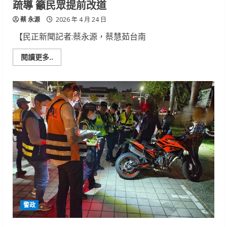
疏導 籲民眾提前改道
晚
火
蔡 永源
速
2026 年 4 月 24 日
逮
人
【民正新聞記者:蔡永源，蔡慧茹台南
Read
閱讀更多..
more
about
安
平
迎
媽
祖
盛
事
登
場
南
警
第
四
分
局
啟
動
交
警政
通
疏
導
籲