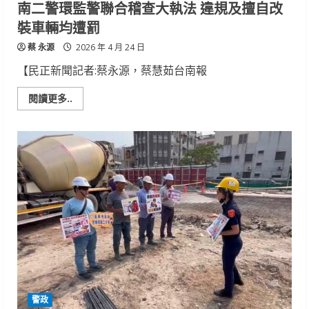
南二警環監警聯合稽查大執法 違規及擅自改
民
眾
裝車輛均遭罰
提
前
蔡 永源
改
2026 年 4 月 24 日
道
【民正新聞記者:蔡永源，蔡慧茹台南報
Read
閱讀更多..
more
about
南
二
警
環
監
警
聯
合
稽
查
大
執
法
違
規
及
擅
自
警政
改