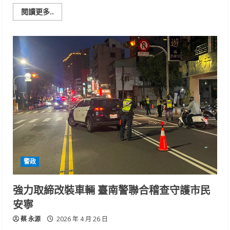
Read
閱讀更多..
more
about
南
警
第
四
分
局
結
合
明
華
園
演
出
與
天
后
宮
遶
警政
境
活
動
宣
強力取締改裝車輛 臺南警聯合稽查守護市民
導
反
安寧
詐
騙
蔡 永源
與
2026 年 4 月 26 日
交