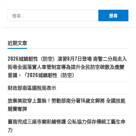
南
分
警
五
搜
分
頁
局
尋
查
獲
關
詐
欺
鍵
LINE
近期文章
帳
字:
號
供
2026城鎮韌性（防空）演習8月7日登場 南警二分局走入
應
商
街巷全面落實人車管制宣導為提升全民防空疏散及應變
意識，「2026城鎮韌性（防空）
財政部南區國稅局表示
放棄美妝穿上重裝！勞動部南分署16歲女銲將 全國技能
競賽奪牌
臺南完成三座寺廟彩繪修護 公私協力保存傳統工藝生命
力