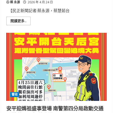
蔡 永源
2026 年 4 月 24 日
【民正新聞記者:蔡永源，蔡慧茹台
Read
閱讀更多..
more
about
女
高
中
生
下
課
遭
尾
隨
攻
擊
永
康
警
調
閱
百
支
警政
監
視
器
隔
安平迎媽祖盛事登場 南警第四分局啟動交通
日
傍