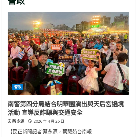
警政
警政
南警第四分局結合明華園演出與天后宮遶境
活動 宣導反詐騙與交通安全
蔡 永源
2026 年 4 月 26 日
【民正新聞記者:蔡永源，蔡慧茹台南報