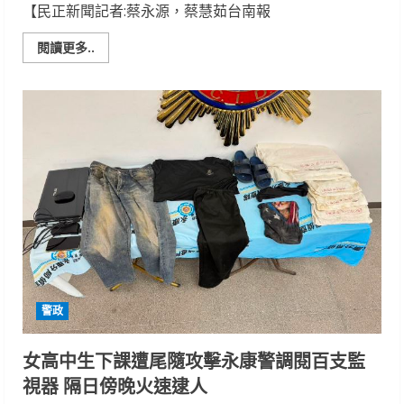
通
【民正新聞記者:蔡永源，蔡慧茹台南報
安
全
Read
閱讀更多..
more
about
強
力
取
締
改
裝
車
輛
臺
南
警
聯
合
稽
查
守
護
市
警政
民
安
寧
女高中生下課遭尾隨攻擊永康警調閱百支監
視器 隔日傍晚火速逮人