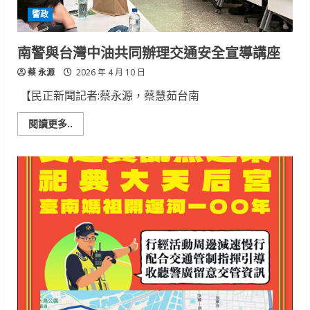
鏈
警政
南警與台灣中油共同辦理交通安全宣導講座
蔡 永源
2026 年 4 月 10 日
【民正新聞記者:蔡永源，蔡慧茹台南
Read
閱讀更多..
more
about
南
警
與
台
灣
中
油
共
同
辦
理
交
通
安
全
宣
導