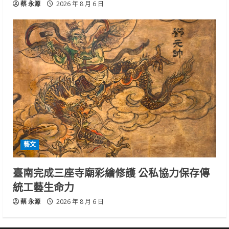
蔡 永源
2026 年 8 月 6 日
藝文
臺南完成三座寺廟彩繪修護 公私協力保存傳
統工藝生命力
蔡 永源
2026 年 8 月 6 日