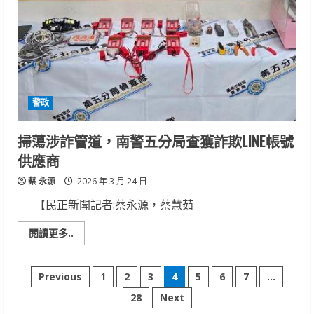
陷
阱
攔
阻
單
純
女
學
生
5
警政
萬
元
點
數
掃蕩涉詐管道，南警五分局查獲詐欺LINE帳號
詐
騙
供應商
蔡 永源
2026 年 3 月 24 日
【民正新聞記者:蔡永源，蔡慧茹
Read
閱讀更多..
more
about
掃
文
蕩
Previous
1
2
3
4
5
6
7
...
涉
詐
28
Next
章
管
道，