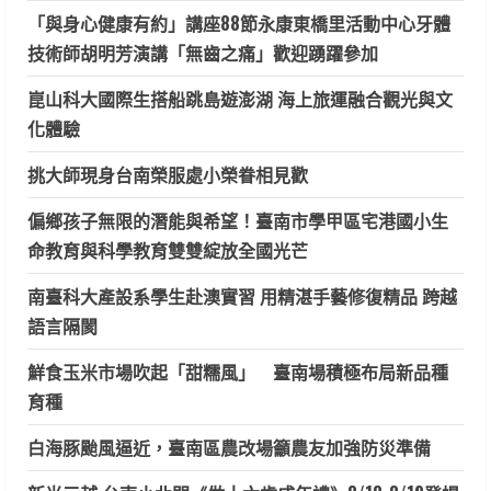
「與身心健康有約」講座88節永康東橋里活動中心牙體
技術師胡明芳演講「無齒之痛」歡迎踴躍參加
崑山科大國際生搭船跳島遊澎湖 海上旅運融合觀光與文
化體驗
挑大師現身台南榮服處小榮眷相見歡
偏鄉孩子無限的潛能與希望！臺南市學甲區宅港國小生
命教育與科學教育雙雙綻放全國光芒
南臺科大產設系學生赴澳實習 用精湛手藝修復精品 跨越
語言隔閡
鮮食玉米市場吹起「甜糯風」 臺南場積極布局新品種
育種
白海豚颱風逼近，臺南區農改場籲農友加強防災準備