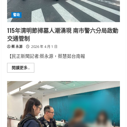
提
醒
交
警政
通
管
制
115年清明節掃墓人潮湧現 南市警六分局啟動
交通管制
蔡 永源
2026 年 4 月 1 日
【民正新聞記者:蔡永源，蔡慧茹台南報
Read
閱讀更多..
more
about
115
年
清
明
節
掃
墓
人
潮
湧
現
南
市