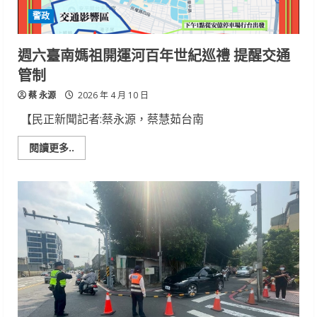
講
警政
座
週六臺南媽祖開運河百年世紀巡禮 提醒交通
管制
蔡 永源
2026 年 4 月 10 日
【民正新聞記者:蔡永源，蔡慧茹台南
Read
閱讀更多..
more
about
週
六
臺
南
媽
祖
開
運
河
百
年
世
紀
巡
禮