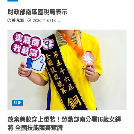
財政部南區國稅局表示
蔡 永源
2026 年 8 月 6 日
社會
放棄美妝穿上重裝！勞動部南分署16歲女銲
將 全國技能競賽奪牌