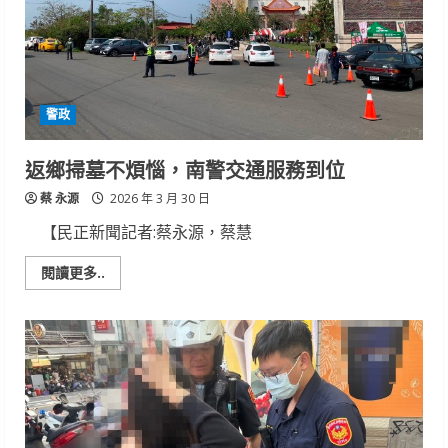
認
證」
騙
局
助
婦
人
保
警政
住
50
萬
元
返鄉掃墓不煩惱，南警交通服務到位
積
蓄
蔡 永源
2026 年 3 月 30 日
【民正新聞記者:蔡永源，蔡慧
Read
閱讀更多..
more
about
返
鄉
掃
墓
不
煩
惱，
南
警
交