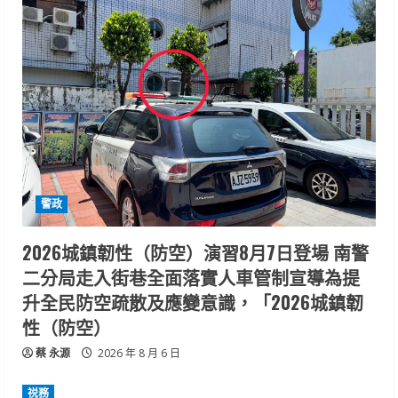
警政
2026城鎮韌性（防空）演習8月7日登場 南警
二分局走入街巷全面落實人車管制宣導為提
升全民防空疏散及應變意識，「2026城鎮韌
性（防空）
蔡 永源
2026 年 8 月 6 日
祱務