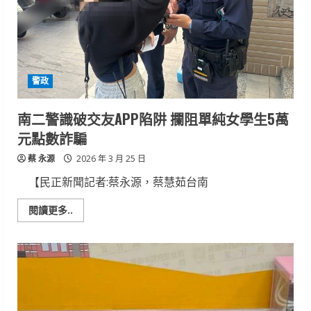
通
服
務
到
位
警政
南二警識破交友APP陷阱 攔阻單純女學生5萬
元點數詐騙
蔡 永源
2026 年 3 月 25 日
【民正新聞記者:蔡永源，蔡慧茹台南
Read
閱讀更多..
more
about
南
二
警
識
破
交
友
APP