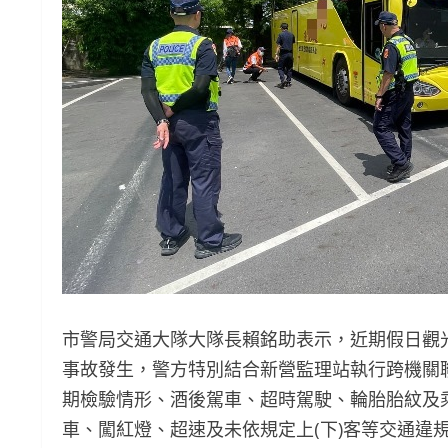
市警局交通大隊大隊長賴銘助表示，近期假日觀
事故發生，警方特別結合新營監理站執行跨機關
期檢驗情形、酒後駕車、超時駕駛、輪胎胎紋及
車、闖紅燈、超速及未依規定上(下)客等交通違