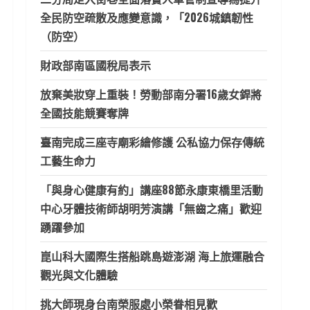
全民防空疏散及應變意識，「2026城鎮韌性
（防空）
財政部南區國稅局表示
放棄美妝穿上重裝！勞動部南分署16歲女銲將
全國技能競賽奪牌
臺南完成三座寺廟彩繪修護 公私協力保存傳統
工藝生命力
「與身心健康有約」講座88節永康東橋里活動
中心牙體技術師胡明芳演講「無齒之痛」歡迎
踴躍參加
崑山科大國際生搭船跳島遊澎湖 海上旅運融合
觀光與文化體驗
挑大師現身台南榮服處小榮眷相見歡