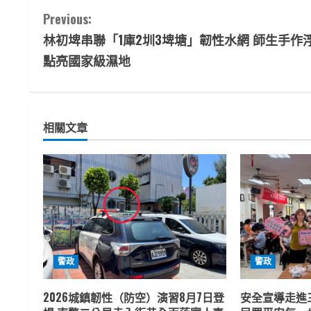
C
Previous:
林初埤串聯「1庫2圳3埤塘」韌性水網 師生手作
o
點亮國家級濕地
n
t
相關文章
i
n
u
e
R
警政
警政
e
2026城鎮韌性（防空）演習8月7日登
安全宣導走進