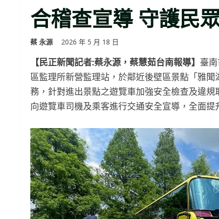
合稽查宣導 守護民
蔡 永源
2026 年 5 月 18 日
【民正新聞記者:蔡永源，蔡慧茹台南報導】
臺南
區監理所新營監理站，於鄰近後壁區景點「雅聞
務，針對進出景點之遊覽車加強安全檢查及違規
向遊覽車司機及乘客進行交通安全宣導，全面提