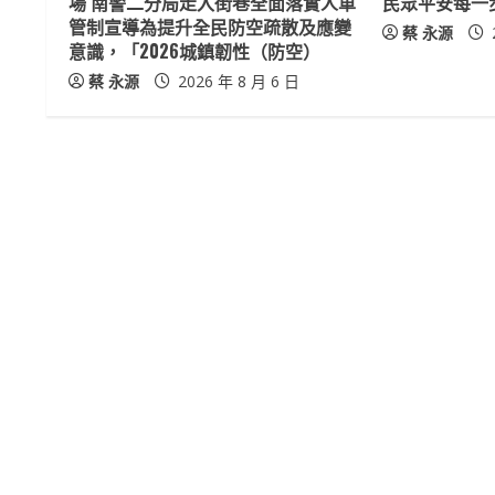
a
場 南警二分局走入街巷全面落實人車
民眾平安每一
管制宣導為提升全民防空疏散及應變
蔡 永源
d
意識，「2026城鎮韌性（防空）
蔡 永源
2026 年 8 月 6 日
i
n
g