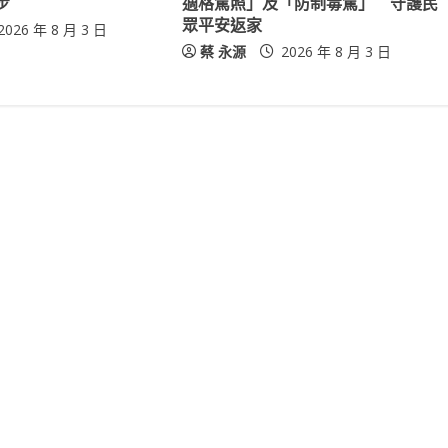
步
適格駕照」及「防制毒駕」 守護民
眾平安返家
2026 年 8 月 3 日
蔡 永源
2026 年 8 月 3 日