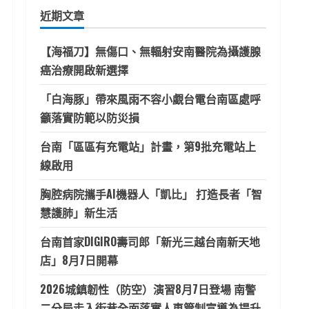
鍵
近期文章
字:
【海福刀】無傷口、無輻射安南醫院為攝護腺
癌治療開啟新選擇
「白海豚」帶來風雨不容小覷台電台南區處呼
籲落實防範以防災損
台南「區區有充電站」計畫，第9批充電站上
線啟用
胸腔病院攜手AI機器人「凱比」 打造長者「智
慧護肺」新生活
台南首家DIGIRO壽司郎「新光三越台南新天地
店」8月7日開幕
2026城鎮韌性（防空）演習8月7日登場 南警
二分局走入街巷全面落實人車管制宣導為提升