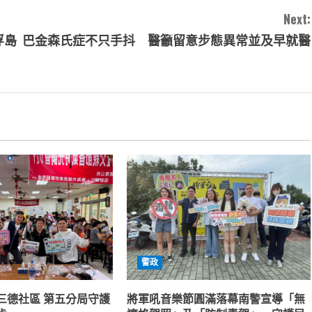
Next:
浮島
巴金森氏症不只手抖 醫籲留意步態異常並及早就醫
警政
三德社區 第五分局守護
將軍吼音樂節圓滿落幕南警宣導「無