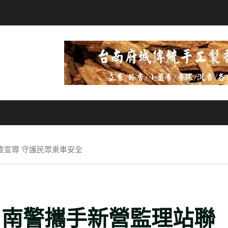
查宣導 守護民眾乘車安全
 南警攜手新營監理站聯