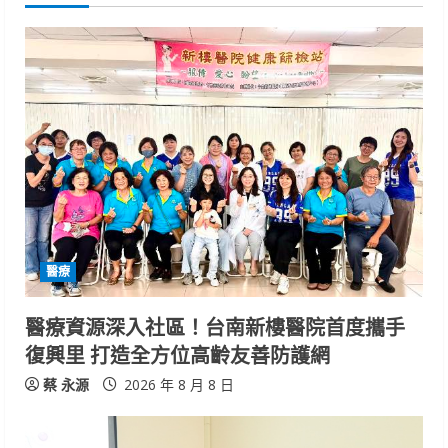
u
e
R
e
a
d
i
醫療
n
醫療資源深入社區！台南新樓醫院首度攜手
復興里 打造全方位高齡友善防護網
g
蔡 永源
2026 年 8 月 8 日