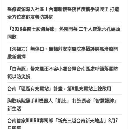
醫療資源深入社區！台南新樓醫院首度攜手復興里 打造
全方位高齡友善防護網
「2026臺南七股海鮮節」熱鬧開幕 二千人齊聚六孔碼頭
同歡
【海福刀】無傷口、無輻射安南醫院為攝護腺癌治療開
啟新選擇
「白海豚」帶來風雨不容小覷台電台南區處呼籲落實防
範以防災損
台南「區區有充電站」計畫，第9批充電站上線啟用
胸腔病院攜手AI機器人「凱比」 打造長者「智慧護肺」
新生活
台南首家DIGIRO壽司郎「新光三越台南新天地店」8月7
日開幕