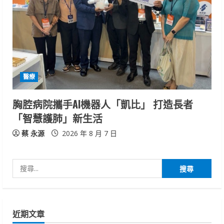
醫療
胸腔病院攜手AI機器人「凱比」 打造長者
「智慧護肺」新生活
蔡 永源
2026 年 8 月 7 日
搜
尋
關
鍵
近期文章
字: