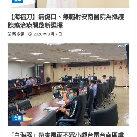
【海福刀】無傷口、無輻射安南醫院為攝護
腺癌治療開啟新選擇
蔡 永源
2026 年 8 月 7 日
台電
「白海豚」帶來風雨不容小覷台電台南區處