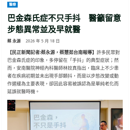
醫療
巴金森氏症不只手抖 醫籲留意
步態異常並及早就醫
蔡 永源
2026 年 5 月 18 日
【民正新聞記者:蔡永源，蔡慧茹台南報導】
許多民眾對
巴金森氏症的印象，多停留在「手抖」的典型症狀；然
而，安南醫院神經內科醫師林妏真指出，臨床上不少患
者在疾病初期並未出現手部顫抖，而是以步態改變或動
作遲緩為主要表現，卻因此容易被誤認為是單純老化而
延誤就醫時機。