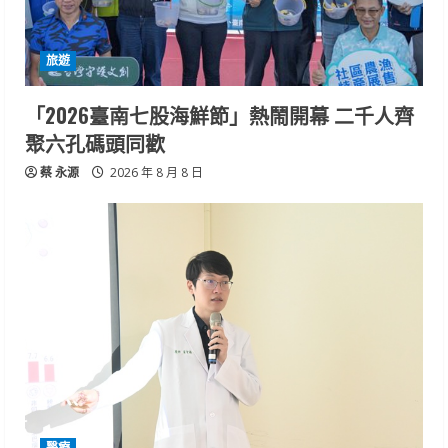
旅遊
「2026臺南七股海鮮節」熱鬧開幕 二千人齊
聚六孔碼頭同歡
蔡 永源
2026 年 8 月 8 日
醫療