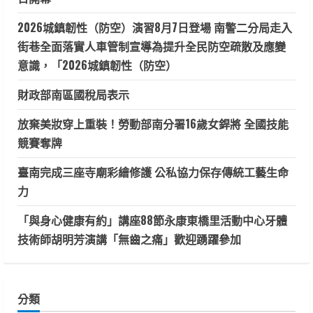
2026城鎮韌性（防空）演習8月7日登場 南警二分局走入
街巷全面落實人車管制宣導為提升全民防空疏散及應變
意識，「2026城鎮韌性（防空）
財政部南區國稅局表示
放棄美妝穿上重裝！勞動部南分署16歲女銲將 全國技能
競賽奪牌
臺南完成三座寺廟彩繪修護 公私協力保存傳統工藝生命
力
「與身心健康有約」講座88節永康東橋里活動中心牙體
技術師胡明芳演講「無齒之痛」歡迎踴躍參加
分類