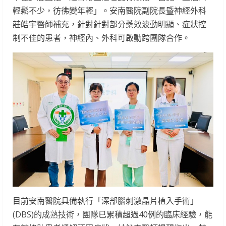
輕鬆不少，彷彿變年輕」。安南醫院副院長暨神經外科
莊皓宇醫師補充，針對針對部分藥效波動明顯、症狀控
制不佳的患者，神經內、外科可啟動跨團隊合作。
目前安南醫院具備執行「深部腦刺激晶片植入手術」
(DBS)的成熟技術，團隊已累積超過40例的臨床經驗，能