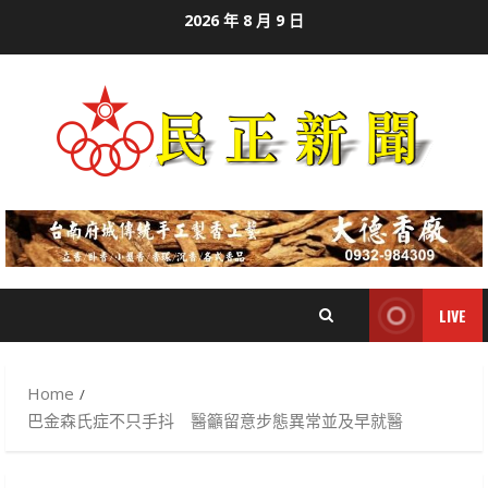
Skip
2026 年 8 月 9 日
to
content
LIVE
Home
巴金森氏症不只手抖 醫籲留意步態異常並及早就醫