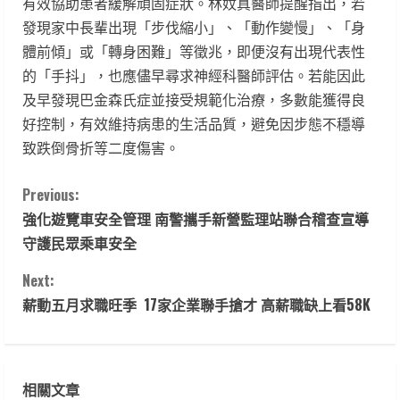
有效協助患者緩解頑固症狀。林妏真醫師提醒指出，若
發現家中長輩出現「步伐縮小」、「動作變慢」、「身
體前傾」或「轉身困難」等徵兆，即便沒有出現代表性
的「手抖」，也應儘早尋求神經科醫師評估。若能因此
及早發現巴金森氏症並接受規範化治療，多數能獲得良
好控制，有效維持病患的生活品質，避免因步態不穩導
致跌倒骨折等二度傷害。
C
Previous:
強化遊覽車安全管理 南警攜手新營監理站聯合稽查宣導
o
守護民眾乘車安全
n
Next:
t
薪動五月求職旺季 17家企業聯手搶才 高薪職缺上看58K
i
n
相關文章