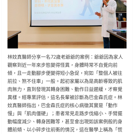
林妏真醫師分享一名72歲老爺爺的案例：爺爺因為家人
觀察到近一年來步態變得怪異，身體時常不自覺向前
傾，且一走動腳步便變得短小急促，宛如「整個人被往
前拉、煞不住車」一般。起初家屬以為是高齡導致的肌
肉無力，直到發現其轉身困難、動作日益遲緩，才察覺
異樣。經專業評估，這名長輩被診斷為巴金森氏症。林
妏真醫師指出，巴金森氏症的核心病徵其實是「動作
慢」與「肌肉僵硬」；患者常見走路步伐縮小、手臂擺
動幅度減少、轉身困難等，甚至會出現如該案例般的身
體前傾、以小碎步往前衝的情況，這在醫學上稱為「慌