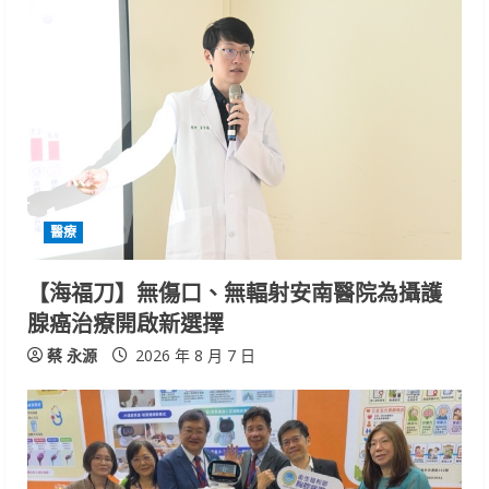
醫療
【海福刀】無傷口、無輻射安南醫院為攝護
腺癌治療開啟新選擇
蔡 永源
2026 年 8 月 7 日